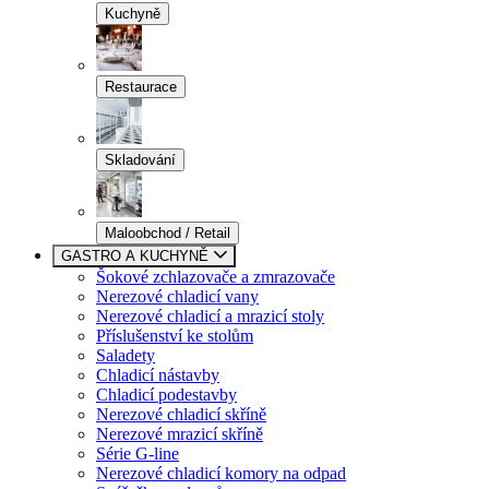
Kuchyně
Restaurace
Skladování
Maloobchod / Retail
GASTRO A KUCHYNĚ
Šokové zchlazovače a zmrazovače
Nerezové chladicí vany
Nerezové chladicí a mrazicí stoly
Příslušenství ke stolům
Saladety
Chladicí nástavby
Chladicí podestavby
Nerezové chladicí skříně
Nerezové mrazicí skříně
Série G-line
Nerezové chladicí komory na odpad