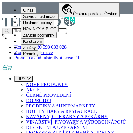
O nás
Česká republika - Čeština
Servis a reklamace
Reklamní polepy
NOVINKY A BLOG
Záruční podmínky
Ke stažení
Kontakty
+420 593 033 028
Značky
Kontaktní informace
Kontakty
Prodejní a administrativní personál
TIPY
NOVÉ PRODUKTY
AKCE
ČERNÉ PROVEDENÍ
DOPRODEJ
PRODEJNY A SUPERMARKETY
HOTELY, BARY A RESTAURACE
KAVÁRNY, CUKRÁRNY A PEKÁRNY
VINAŘSTVÍ, PIVOVARY A VÝROBCI NÁPOJŮ
ŘEZNICTVÍ A UZENÁŘSTVÍ
PROFESIONÁLNÍ KUCHYNĚ A JÍDELNY