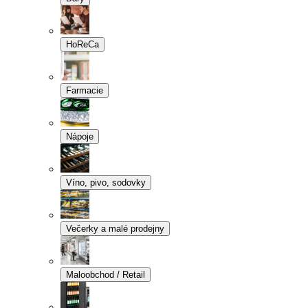
HoReCa
Farmacie
Nápoje
Víno, pivo, sodovky
Večerky a malé prodejny
Maloobchod / Retail