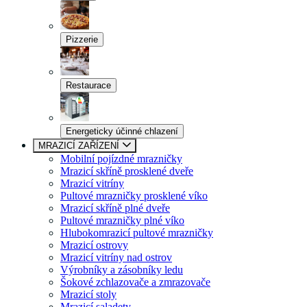
Pizzerie
Restaurace
Energeticky účinné chlazení
MRAZICÍ ZAŘÍZENÍ
Mobilní pojízdné mrazničky
Mrazicí skříně prosklené dveře
Mrazicí vitríny
Pultové mrazničky prosklené víko
Mrazicí skříně plné dveře
Pultové mrazničky plné víko
Hlubokomrazicí pultové mrazničky
Mrazicí ostrovy
Mrazicí vitríny nad ostrov
Výrobníky a zásobníky ledu
Šokové zchlazovače a zmrazovače
Mrazicí stoly
Mrazicí saladety