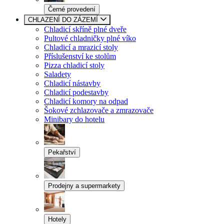
Černé provedení
CHLAZENÍ DO ZÁZEMÍ
Chladicí skříně plné dveře
Pultové chladničky plné víko
Chladicí a mrazicí stoly
Příslušenství ke stolům
Pizza chladicí stoly
Saladety
Chladicí nástavby
Chladicí podestavby
Chladicí komory na odpad
Šokové zchlazovače a zmrazovače
Minibary do hotelu
Pekařství
Prodejny a supermarkety
Hotely