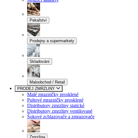
Pekařství
Prodejny a supermarkety
Skladování
Maloobchod / Retail
PRODEJ ZMRZLINY
Malé mrazničky prosklené
Pultové mrazničky prosklené
Distributory zmrzliny statické
Distributory zmrzliny ventilované
Šokové zchlazovače a zmrazovače
Zmrzlina