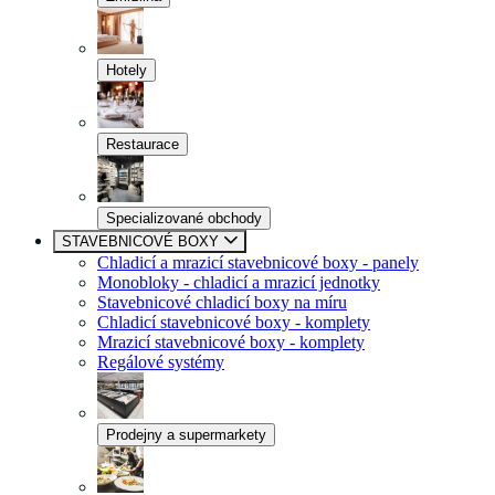
Hotely
Restaurace
Specializované obchody
STAVEBNICOVÉ BOXY
Chladicí a mrazicí stavebnicové boxy - panely
Monobloky - chladicí a mrazicí jednotky
Stavebnicové chladicí boxy na míru
Chladicí stavebnicové boxy - komplety
Mrazicí stavebnicové boxy - komplety
Regálové systémy
Prodejny a supermarkety