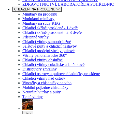
ZDRAVOTNICTVÍ, LABORATOŘE A POHŘEBNIC
CHLAZENÍ NA PRODEJNU
Minibary na prodejnu
Modulární minibary
Minibary na sudy KEG
Chladicí skříně prosklené - 1 dveře
Chladicí skříně prosklené - 2-3 dveře
Přístěnné vitríny
Chladicí vitríny samoobslužné
Salátové pulty a chladicí nástavby
Chladicí prodejní vitríny pultové
Vitríny panoramatické 360°
Chladicí vitríny obslužné
Chladicí vitríny cukrářské a lahůdkové
Distributory zmrzliny
Chladicí ostrovy a pultové chladničky prosklené
Chladicí vitríny nad ostrov
Vinotéky a chladničky na víno
Mobilní pojízdné chladničky
Neutrální vitríny a pulty
Teplé vitríny
Bary