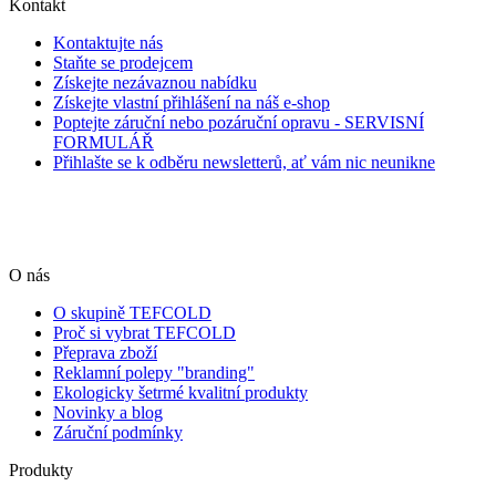
Kontakt
Kontaktujte nás
Staňte se prodejcem
Získejte nezávaznou nabídku
Získejte vlastní přihlášení na náš e-shop
Poptejte záruční nebo pozáruční opravu - SERVISNÍ
FORMULÁŘ
Přihlašte se k odběru newsletterů, ať vám nic neunikne
O nás
O skupině TEFCOLD
Proč si vybrat TEFCOLD
Přeprava zboží
Reklamní polepy "branding"
Ekologicky šetrmé kvalitní produkty
Novinky a blog
Záruční podmínky
Produkty