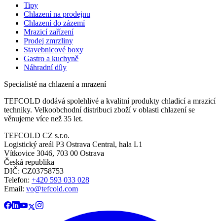
Tipy
Chlazení na prodejnu
Chlazení do zázemí
Mrazicí zařízení
Prodej zmrzliny
Stavebnicové boxy
Gastro a kuchyně
Náhradní díly
Specialisté na chlazení a mrazení
TEFCOLD dodává spolehlivé a kvalitní produkty chladicí a mrazicí
techniky. Velkoobchodní distribuci zboží v oblasti chlazení se
věnujeme více než 35 let.
TEFCOLD CZ s.r.o.
Logistický areál P3 Ostrava Central, hala L1
Vítkovice 3046, 703 00 Ostrava
Česká republika
DIČ: CZ03758753​​​​​​
Telefon:
+420 593 033 028
Email:
vo@tefcold.com