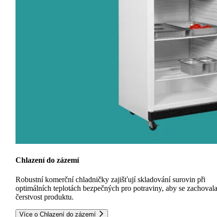
Chlazení do zázemí
Robustní komerční chladničky zajišťují skladování surovin při
optimálních teplotách bezpečných pro potraviny, aby se zachoval
čerstvost produktu.
Více o Chlazení do zázemí