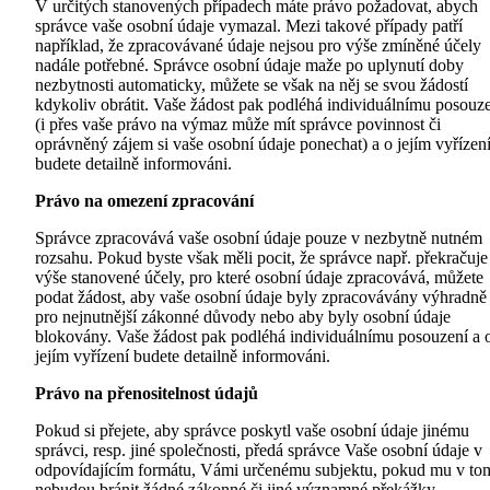
V určitých stanovených případech máte právo požadovat, abych
správce vaše osobní údaje vymazal. Mezi takové případy patří
například, že zpracovávané údaje nejsou pro výše zmíněné účely
nadále potřebné. Správce osobní údaje maže po uplynutí doby
nezbytnosti automaticky, můžete se však na něj se svou žádostí
kdykoliv obrátit. Vaše žádost pak podléhá individuálnímu posouz
(i přes vaše právo na výmaz může mít správce povinnost či
oprávněný zájem si vaše osobní údaje ponechat) a o jejím vyřízen
budete detailně informováni.
Právo na omezení zpracování
Správce zpracovává vaše osobní údaje pouze v nezbytně nutném
rozsahu. Pokud byste však měli pocit, že správce např. překračuje
výše stanovené účely, pro které osobní údaje zpracovává, můžete
podat žádost, aby vaše osobní údaje byly zpracovávány výhradně
pro nejnutnější zákonné důvody nebo aby byly osobní údaje
blokovány. Vaše žádost pak podléhá individuálnímu posouzení a 
jejím vyřízení budete detailně informováni.
Právo na přenositelnost údajů
Pokud si přejete, aby správce poskytl vaše osobní údaje jinému
správci, resp. jiné společnosti, předá správce Vaše osobní údaje v
odpovídajícím formátu, Vámi určenému subjektu, pokud mu v to
nebudou bránit žádné zákonné či jiné významné překážky.