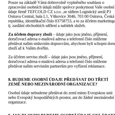
Pouze na základě Vámi dobrovolně vyplněného souhlasu o
zpracování osobních údajů může správce poskytnout Vaše osobní
údaje firmě TEFCOLD CZ s.r.o. ,se sídlem Logistický areál P3
Ostrava Central, hala L1, Vítkovice 3046, 703 00 Ostrava, Česká
republika, identifikační číslo 03758753, a to za účelem marketing
tj. zasílání obchodních sdělení a nabídek služeb.
Za účelem dopravy zboží
– údaje jako jsou jméno, příjmení,
doručovací adresa e-mailová adresa a telefonní číslo můžeme
předávat našim smluvním dopravcům, abychom byli schopni doru
zboží až k Vašim dveřím.
Za účelem servisu zboží – údaje jako jsou jméno, příjmení,
doručovací adresa e-mailová adresa a telefonní číslo můžeme
předávat našim servisním partnerům pro vyřízení reklamace.
8. BUDEME OSOBNÍ ÚDAJE PŘEDÁVAT DO TŘETÍ
ZEMĚ NEBO MEZINÁRODNÍ ORGANIZACE?
Osobní údaje nebudeme předávat do zemí mimo Evropskou unii
nebo Evropský hospodářských prostor, ani do žádné mezinárodní
organizace.