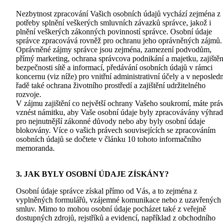
Nezbytnost zpracování Vašich osobních údajů vychází zejména z
potřeby splnění veškerých smluvních závazků správce, jakož i
plnění veškerých zákonných povinností správce. Osobní údaje
správce zpracovává rovněž pro ochranu jeho oprávněných zájmů.
Oprávněné zájmy správce jsou zejména, zamezení podvodům,
přímý marketing, ochrana správcova podnikání a majetku, zajištěn
bezpečnosti sítě a informací, předávání osobních údajů v rámci
koncernu (viz níže) pro vnitřní administrativní účely a v neposledn
řadě také ochrana životního prostředí a zajištění udržitelného
rozvoje.
V zájmu zajištění co největší ochrany Vašeho soukromí, máte prá
vznést námitku, aby Vaše osobní údaje byly zpracovávány výhra
pro nejnutnější zákonné důvody nebo aby byly osobní údaje
blokovány. Více o vašich právech souvisejících se zpracováním
osobních údajů se dočtete v článku 10 tohoto informačního
memoranda.
3. JAK BYLY OSOBNÍ ÚDAJE ZÍSKÁNY?
Osobní údaje správce získal přímo od Vás, a to zejména z
vyplněných formulářů, vzájemné komunikace nebo z uzavřených
smluv. Mimo to mohou osobní údaje pocházet také z veřejně
dostupných zdrojů, rejstříků a evidencí, například z obchodního