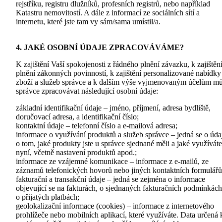
rejstříku, registru dlužníků, profesních registrů, nebo například
Katastru nemovitostí. A dále z informací ze sociálních sítí a
internetu, které jste tam vy sám/sama umístil/a.
4. JAKÉ OSOBNÍ ÚDAJE ZPRACOVÁVÁME?
K zajištění Vaší spokojenosti z řádného plnění závazku, k zajištěn
plnění zákonných povinností, k zajištění personalizované nabídky
zboží a služeb správce a k dalším výše vyjmenovaným účelům m
správce zpracovávat následující osobní údaje:
základní identifikační údaje – jméno, příjmení, adresa bydliště,
doručovací adresa, a identifikační číslo;
kontaktní údaje – telefonní číslo a e-mailová adresa;
informace o využívání produktů a služeb správce – jedná se o úda
o tom, jaké produkty jste u správce sjednané měli a jaké využíváte
nyní, včetně nastavení produktů apod.;
informace ze vzájemné komunikace – informace z e-mailů, ze
záznamů telefonických hovorů nebo jiných kontaktních formulářů
fakturační a transakční údaje – jedná se zejména o informace
objevující se na fakturách, o sjednaných fakturačních podmínkách
o přijatých platbách;
geolokalizační informace (cookies) – informace z internetového
prohlížeče nebo mobilních aplikací, které využíváte. Data určená 