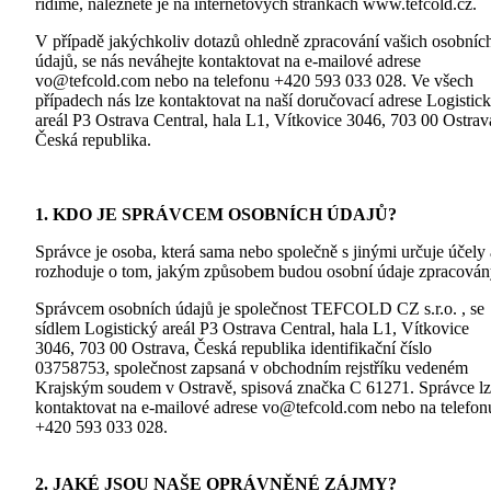
řídíme, naleznete je na internetových stránkách www.tefcold.cz.
V případě jakýchkoliv dotazů ohledně zpracování vašich osobníc
údajů, se nás neváhejte kontaktovat na e-mailové adrese
vo@tefcold.com nebo na telefonu +420 593 033 028. Ve všech
případech nás lze kontaktovat na naší doručovací adrese Logistic
areál P3 Ostrava Central, hala L1, Vítkovice 3046, 703 00 Ostrav
Česká republika.
1. KDO JE SPRÁVCEM OSOBNÍCH ÚDAJŮ?
Správce je osoba, která sama nebo společně s jinými určuje účely 
rozhoduje o tom, jakým způsobem budou osobní údaje zpracován
Správcem osobních údajů je společnost TEFCOLD CZ s.r.o. , se
sídlem Logistický areál P3 Ostrava Central, hala L1, Vítkovice
3046, 703 00 Ostrava, Česká republika identifikační číslo
03758753, společnost zapsaná v obchodním rejstříku vedeném
Krajským soudem v Ostravě, spisová značka C 61271. Správce l
kontaktovat na e-mailové adrese vo@tefcold.com nebo na telefon
+420 593 033 028.
2. JAKÉ JSOU NAŠE OPRÁVNĚNÉ ZÁJMY?