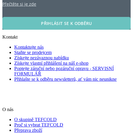
Přečtěte si je zde
PŘIHLÁSIT SE K ODBĚRU
Kontakt
Kontaktujte nás
Staňte se prodejcem
Získejte nezávaznou nabídku
Získejte vlastní přihlášení na náš e-shop
Poptejte záruční nebo pozáruční opravu - SERVISNÍ
FORMULÁŘ
Přihlašte se k odběru newsletterů, ať vám nic neunikne
O nás
O skupině TEFCOLD
Proč si vybrat TEFCOLD
Přeprava zboží