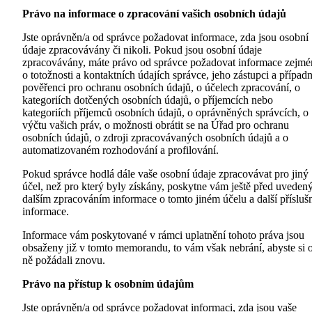
Právo na informace o zpracování vašich osobních údajů
Jste oprávněn/a od správce požadovat informace, zda jsou osobní
údaje zpracovávány či nikoli. Pokud jsou osobní údaje
zpracovávány, máte právo od správce požadovat informace zejmé
o totožnosti a kontaktních údajích správce, jeho zástupci a případ
pověřenci pro ochranu osobních údajů, o účelech zpracování, o
kategoriích dotčených osobních údajů, o příjemcích nebo
kategoriích příjemců osobních údajů, o oprávněných správcích, o
výčtu vašich práv, o možnosti obrátit se na Úřad pro ochranu
osobních údajů, o zdroji zpracovávaných osobních údajů a o
automatizovaném rozhodování a profilování.
Pokud správce hodlá dále vaše osobní údaje zpracovávat pro jiný
účel, než pro který byly získány, poskytne vám ještě před uvede
dalším zpracováním informace o tomto jiném účelu a další přísluš
informace.
Informace vám poskytované v rámci uplatnění tohoto práva jsou
obsaženy již v tomto memorandu, to vám však nebrání, abyste si 
ně požádali znovu.
Právo na přístup k osobním údajům
Jste oprávněn/a od správce požadovat informaci, zda jsou vaše