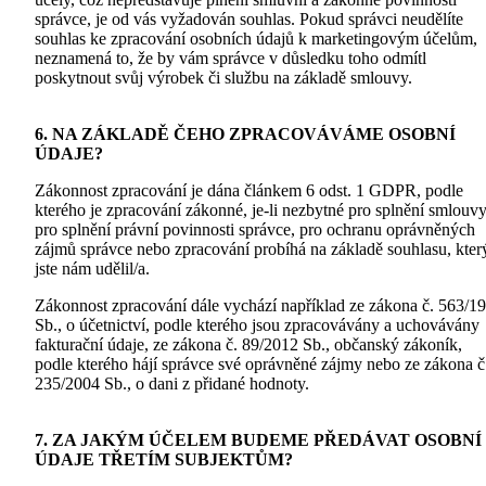
správce, je od vás vyžadován souhlas. Pokud správci neudělíte
souhlas ke zpracování osobních údajů k marketingovým účelům,
neznamená to, že by vám správce v důsledku toho odmítl
poskytnout svůj výrobek či službu na základě smlouvy.
6. NA ZÁKLADĚ ČEHO ZPRACOVÁVÁME OSOBNÍ
ÚDAJE?
Zákonnost zpracování je dána článkem 6 odst. 1 GDPR, podle
kterého je zpracování zákonné, je-li nezbytné pro splnění smlouvy
pro splnění právní povinnosti správce, pro ochranu oprávněných
zájmů správce nebo zpracování probíhá na základě souhlasu, kter
jste nám udělil/a.
Zákonnost zpracování dále vychází například ze zákona č. 563/1
Sb., o účetnictví, podle kterého jsou zpracovávány a uchovávány
fakturační údaje, ze zákona č. 89/2012 Sb., občanský zákoník,
podle kterého hájí správce své oprávněné zájmy nebo ze zákona č
235/2004 Sb., o dani z přidané hodnoty.
7. ZA JAKÝM ÚČELEM BUDEME PŘEDÁVAT OSOBNÍ
ÚDAJE TŘETÍM SUBJEKTŮM?