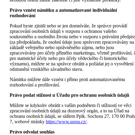
Právo vznést námitku a automatizované individuální
rozhodování
Pokud byste zjistili nebo se jen domníváte, že správce provádí
zpracování osobních údajů v rozporu s ochranou vašeho
soukromého a osobního života nebo v rozporu s právními předpis
(za předpokladu, že osobní údaje jsou správcem zpracovávány na
základě veřejného nebo oprávněného zájmu, nebo jsou
zpracovávány pro účely přímého marketingu, včetně profilování, 
pro statistické účely nebo pro účely vědeckého či historického
významu), můžete se na správce obrátit a požádat jej o vysvětlení 
odstranění vzniklého závadného stavu.
Námitku můžete dále vznést i přímo proti automatizovanému
rozhodování a profilování.
Právo podat stížnost u Úřadu pro ochranu osobních údajů
Můžete se kdykoliv obrátit s vaším podnětem či stížností ve věci
zpracování osobních údajů na dozorový orgán, a to na Úřad na
ochranu osobních údajů, se sídlem Pplk. Sochora 27, 170 00 Prah
7, webové stránky
https://www.uoou.cz/
.
Právo odvolat souhlas