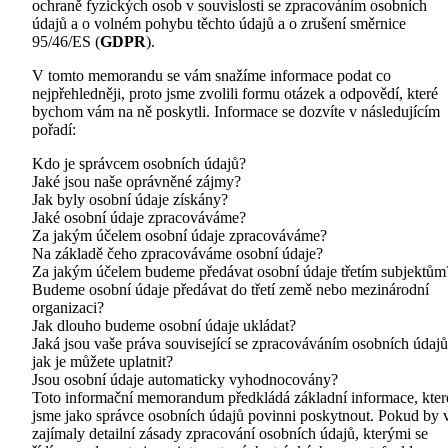
ochraně fyzických osob v souvislosti se zpracováním osobních
údajů a o volném pohybu těchto údajů a o zrušení směrnice
95/46/ES (
GDPR
).
V tomto memorandu se vám snažíme informace podat co
nejpřehledněji, proto jsme zvolili formu otázek a odpovědí, které
bychom vám na ně poskytli. Informace se dozvíte v následujícím
pořadí:
Kdo je správcem osobních údajů?
Jaké jsou naše oprávněné zájmy?
Jak byly osobní údaje získány?
Jaké osobní údaje zpracováváme?
Za jakým účelem osobní údaje zpracováváme?
Na základě čeho zpracováváme osobní údaje?
Za jakým účelem budeme předávat osobní údaje třetím subjektům
Budeme osobní údaje předávat do třetí země nebo mezinárodní
organizaci?
Jak dlouho budeme osobní údaje ukládat?
Jaká jsou vaše práva související se zpracováváním osobních údajů
jak je můžete uplatnit?
Jsou osobní údaje automaticky vyhodnocovány?
Toto informační memorandum předkládá základní informace, kter
jsme jako správce osobních údajů povinni poskytnout. Pokud by 
zajímaly detailní zásady zpracování osobních údajů, kterými se