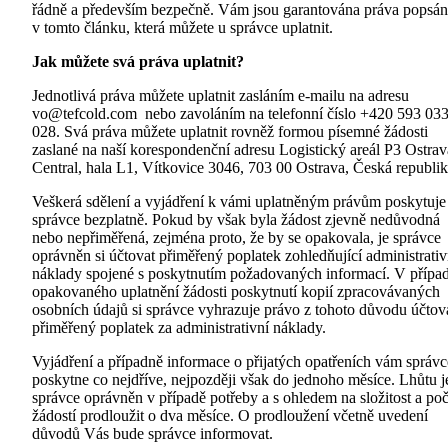
řádně a především bezpečně. Vám jsou garantována práva popsá
v tomto článku, která můžete u správce uplatnit.
Jak můžete svá práva uplatnit?
Jednotlivá práva můžete uplatnit zasláním e-mailu na adresu
vo@tefcold.com nebo zavoláním na telefonní číslo +420 593 03
028. Svá práva můžete uplatnit rovněž formou písemné žádosti
zaslané na naší korespondenční adresu Logistický areál P3 Ostrav
Central, hala L1, Vítkovice 3046, 703 00 Ostrava, Česká republik
Veškerá sdělení a vyjádření k vámi uplatněným právům poskytuje
správce bezplatně. Pokud by však byla žádost zjevně nedůvodná
nebo nepřiměřená, zejména proto, že by se opakovala, je správce
oprávněn si účtovat přiměřený poplatek zohledňující administrativ
náklady spojené s poskytnutím požadovaných informací. V přípa
opakovaného uplatnění žádosti poskytnutí kopií zpracovávaných
osobních údajů si správce vyhrazuje právo z tohoto důvodu účtov
přiměřený poplatek za administrativní náklady.
Vyjádření a případně informace o přijatých opatřeních vám správc
poskytne co nejdříve, nejpozději však do jednoho měsíce. Lhůtu j
správce oprávněn v případě potřeby a s ohledem na složitost a poč
žádostí prodloužit o dva měsíce. O prodloužení včetně uvedení
důvodů Vás bude správce informovat.