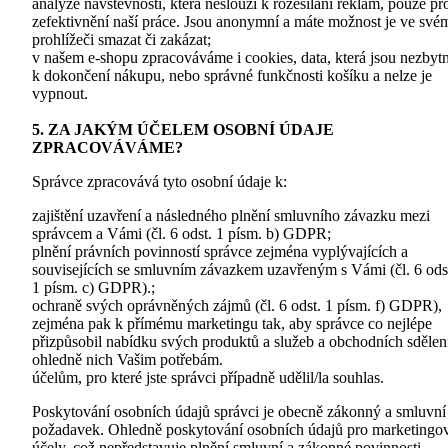
analýze návštěvnosti, která neslouží k rozesílání reklam, pouze pr
zefektivnění naší práce. Jsou anonymní a máte možnost je ve své
prohlížeči smazat či zakázat;
v našem e-shopu zpracováváme i cookies, data, která jsou nezbyt
k dokončení nákupu, nebo správné funkčnosti košíku a nelze je
vypnout.
5. ZA JAKÝM ÚČELEM OSOBNÍ ÚDAJE
ZPRACOVÁVÁME?
Správce zpracovává tyto osobní údaje k:
zajištění uzavření a následného plnění smluvního závazku mezi
správcem a Vámi (čl. 6 odst. 1 písm. b) GDPR;
plnění právních povinností správce zejména vyplývajících a
souvisejících se smluvním závazkem uzavřeným s Vámi (čl. 6 ods
1 písm. c) GDPR).;
ochraně svých oprávněných zájmů (čl. 6 odst. 1 písm. f) GDPR),
zejména pak k přímému marketingu tak, aby správce co nejlépe
přizpůsobil nabídku svých produktů a služeb a obchodních sdělen
ohledně nich Vašim potřebám.
účelům, pro které jste správci případně udělil/la souhlas.
Poskytování osobních údajů správci je obecně zákonný a smluvní
požadavek. Ohledně poskytování osobních údajů pro marketingo
účely, což nepředstavuje plnění smluvní a zákonné povinnosti