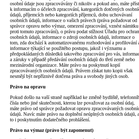
osobní údaje jsou zpracovávány či nikoliv a pokud ano, máte přís
k informacím o účelech zpracování, kategoriích dotčených osobní
údajů, příjemcích nebo kategoriích příjemců, dobu uchovávaní
osobních údajů, informace o vašich právech (práva požadovat od
správce opravu nebo výmaz, omezení zpracování, vznést námitku
proti tomuto zpracování), o právu podat stížnost Úřadu pro ochra
osobních údajů, informace o zdroji osobních údajů, informace o
tom, zda dochází k automatizovanému rozhodování a profilování 
informace týkající se použitého postupu, jakož i významu a
předpokládaných důsledků takového zpracování pro vás, informa
a záruky v případě předávání osobních údajů do třetí země nebo
mezinárodní organizace. Máte právo na poskytnutí kopií
zpracovávaných osobních údajů. Právem získat tuto kopii však
nesmějí být nepříznivě dotčena práva a svobody jiných osob.
Právo na opravu
Pokud došlo na vaší straně například ke změně bydliště, telefonní
čísla nebo jiné skutečnosti, kterou lze považovat za osobní údaj,
máte právo od správce požadovat opravu zpracovávaných osobní
údajů. Navíc máte právo na doplnění neúplných osobních údajů, 
to i poskytnutím dodatečného prohlášení.
Právo na výmaz (právo být zapomenut)