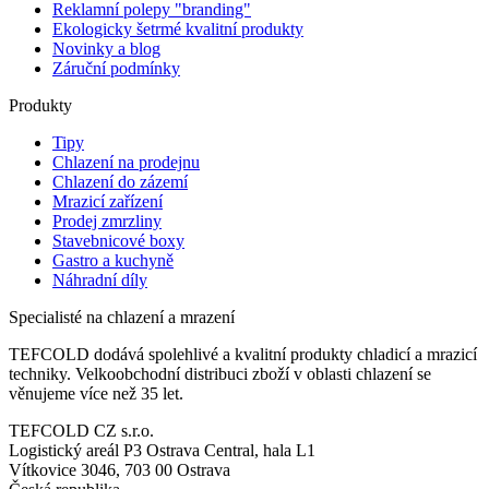
Reklamní polepy "branding"
Ekologicky šetrmé kvalitní produkty
Novinky a blog
Záruční podmínky
Produkty
Tipy
Chlazení na prodejnu
Chlazení do zázemí
Mrazicí zařízení
Prodej zmrzliny
Stavebnicové boxy
Gastro a kuchyně
Náhradní díly
Specialisté na chlazení a mrazení
TEFCOLD dodává spolehlivé a kvalitní produkty chladicí a mrazicí
techniky. Velkoobchodní distribuci zboží v oblasti chlazení se
věnujeme více než 35 let.
TEFCOLD CZ s.r.o.
Logistický areál P3 Ostrava Central, hala L1
Vítkovice 3046, 703 00 Ostrava