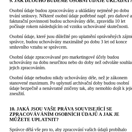
9. JAK DLOUHO BUDEME OSOBNÍ ÚDAJE UKLÁDAT
Osobní údaje budou zpracovávány a ukládány nejméně po dobu
trvání smlouvy. Některé osobní údaje potřebné např. pro daňové a
fakturační povinnosti budou uchovávány déle, zpravidla 10 let
počínaje rokem následujícím od vzniku uchovávané skutečnosti.
Osobní údaje, které jsou důležité pro uplatnění oprávněných zájm
správce, budou uchovávány maximálně po dobu 3 let od konce
smluvního vztahu se správcem.
Osobní údaje zpracovávané pro marketingové účely budou
uchovávány na dobu neurčitou nebo do doby než odvoláte souhla
jejich zpracováním.
Osobní údaje nebudou nikdy uchovávány déle, než je zákonem
stanovené maximum. Po uplynutí archivační doby budou osobní
údaje bezpečně a nenávratně zničeny tak, aby nemohlo dojít k jej
zneužití.
10. JAKÁ JSOU VAŠE PRÁVA SOUVISEJÍCÍ SE
ZPRACOVÁVÁNÍM OSOBNÍCH ÚDAJŮ A JAK JE
MŮŽETE UPLATNIT?
Správce dělá vše pro to, aby zpracování vašich údajů probíhalo