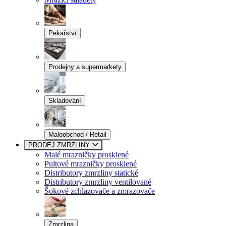
Pekařství
Prodejny a supermarkety
Skladování
Maloobchod / Retail
PRODEJ ZMRZLINY
Malé mrazničky prosklené
Pultové mrazničky prosklené
Distributory zmrzliny statické
Distributory zmrzliny ventilované
Šokové zchlazovače a zmrazovače
Zmrzlina