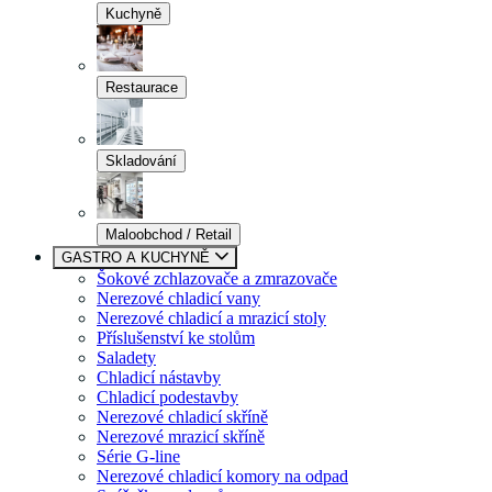
Kuchyně
Restaurace
Skladování
Maloobchod / Retail
GASTRO A KUCHYNĚ
Šokové zchlazovače a zmrazovače
Nerezové chladicí vany
Nerezové chladicí a mrazicí stoly
Příslušenství ke stolům
Saladety
Chladicí nástavby
Chladicí podestavby
Nerezové chladicí skříně
Nerezové mrazicí skříně
Série G-line
Nerezové chladicí komory na odpad