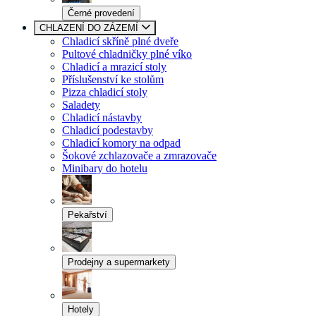
Černé provedení
CHLAZENÍ DO ZÁZEMÍ
Chladicí skříně plné dveře
Pultové chladničky plné víko
Chladicí a mrazicí stoly
Příslušenství ke stolům
Pizza chladicí stoly
Saladety
Chladicí nástavby
Chladicí podestavby
Chladicí komory na odpad
Šokové zchlazovače a zmrazovače
Minibary do hotelu
Pekařství
Prodejny a supermarkety
Hotely