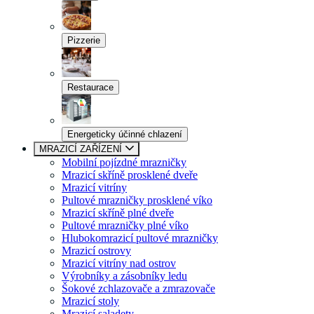
Pizzerie
Restaurace
Energeticky účinné chlazení
MRAZICÍ ZAŘÍZENÍ
Mobilní pojízdné mrazničky
Mrazicí skříně prosklené dveře
Mrazicí vitríny
Pultové mrazničky prosklené víko
Mrazicí skříně plné dveře
Pultové mrazničky plné víko
Hlubokomrazicí pultové mrazničky
Mrazicí ostrovy
Mrazicí vitríny nad ostrov
Výrobníky a zásobníky ledu
Šokové zchlazovače a zmrazovače
Mrazicí stoly
Mrazicí saladety