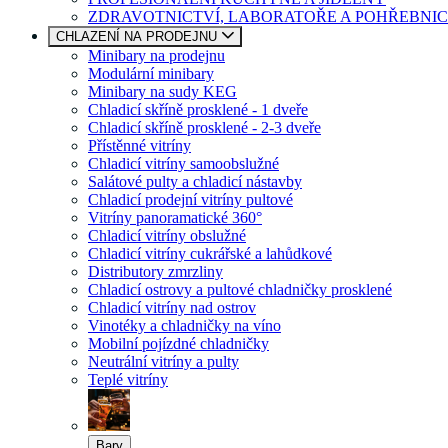
ZDRAVOTNICTVÍ, LABORATOŘE A POHŘEBNIC
CHLAZENÍ NA PRODEJNU
Minibary na prodejnu
Modulární minibary
Minibary na sudy KEG
Chladicí skříně prosklené - 1 dveře
Chladicí skříně prosklené - 2-3 dveře
Přístěnné vitríny
Chladicí vitríny samoobslužné
Salátové pulty a chladicí nástavby
Chladicí prodejní vitríny pultové
Vitríny panoramatické 360°
Chladicí vitríny obslužné
Chladicí vitríny cukrářské a lahůdkové
Distributory zmrzliny
Chladicí ostrovy a pultové chladničky prosklené
Chladicí vitríny nad ostrov
Vinotéky a chladničky na víno
Mobilní pojízdné chladničky
Neutrální vitríny a pulty
Teplé vitríny
Bary