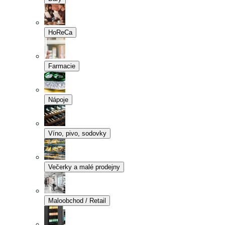
HoReCa
Farmacie
Nápoje
Víno, pivo, sodovky
Večerky a malé prodejny
Maloobchod / Retail