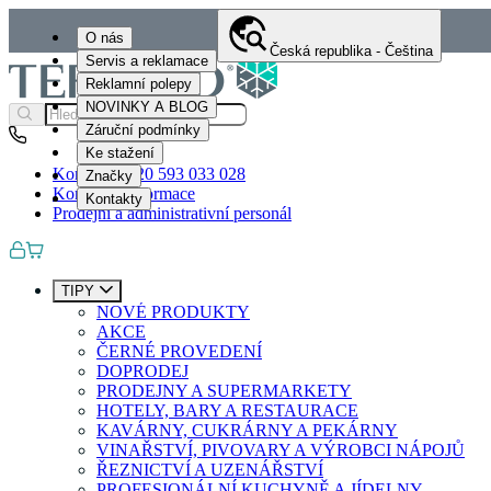
O nás
Česká republika - Čeština
Servis a reklamace
Reklamní polepy
NOVINKY A BLOG
Záruční podmínky
Ke stažení
Kontakty
+420 593 033 028
Značky
Kontaktní informace
Kontakty
Prodejní a administrativní personál
TIPY
NOVÉ PRODUKTY
AKCE
ČERNÉ PROVEDENÍ
DOPRODEJ
PRODEJNY A SUPERMARKETY
HOTELY, BARY A RESTAURACE
KAVÁRNY, CUKRÁRNY A PEKÁRNY
VINAŘSTVÍ, PIVOVARY A VÝROBCI NÁPOJŮ
ŘEZNICTVÍ A UZENÁŘSTVÍ
PROFESIONÁLNÍ KUCHYNĚ A JÍDELNY