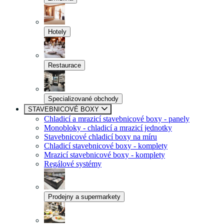
Hotely
Restaurace
Specializované obchody
STAVEBNICOVÉ BOXY
Chladicí a mrazicí stavebnicové boxy - panely
Monobloky - chladicí a mrazicí jednotky
Stavebnicové chladicí boxy na míru
Chladicí stavebnicové boxy - komplety
Mrazicí stavebnicové boxy - komplety
Regálové systémy
Prodejny a supermarkety