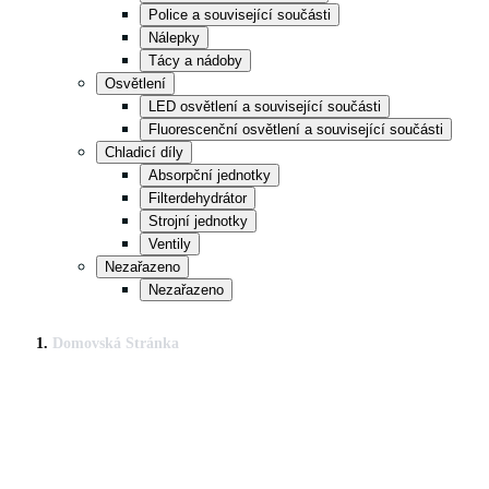
Police a související součásti
Nálepky
Tácy a nádoby
Osvětlení
LED osvětlení a související součásti
Fluorescenční osvětlení a související součásti
Chladicí díly
Absorpční jednotky
Filterdehydrátor
Strojní jednotky
Ventily
Nezařazeno
Nezařazeno
Domovská Stránka