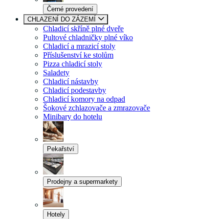
Černé provedení
CHLAZENÍ DO ZÁZEMÍ
Chladicí skříně plné dveře
Pultové chladničky plné víko
Chladicí a mrazicí stoly
Příslušenství ke stolům
Pizza chladicí stoly
Saladety
Chladicí nástavby
Chladicí podestavby
Chladicí komory na odpad
Šokové zchlazovače a zmrazovače
Minibary do hotelu
Pekařství
Prodejny a supermarkety
Hotely