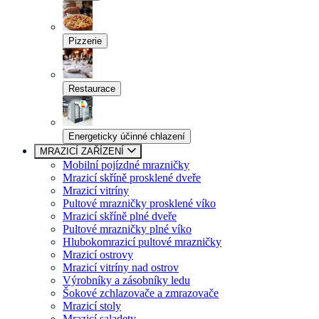
Pizzerie
Restaurace
Energeticky účinné chlazení
MRAZICÍ ZAŘÍZENÍ
Mobilní pojízdné mrazničky
Mrazicí skříně prosklené dveře
Mrazicí vitríny
Pultové mrazničky prosklené víko
Mrazicí skříně plné dveře
Pultové mrazničky plné víko
Hlubokomrazicí pultové mrazničky
Mrazicí ostrovy
Mrazicí vitríny nad ostrov
Výrobníky a zásobníky ledu
Šokové zchlazovače a zmrazovače
Mrazicí stoly
Mrazicí saladety