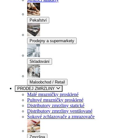
Pekařství
Prodejny a supermarkety
Skladování
Maloobchod / Retail
PRODEJ ZMRZLINY
Malé mrazničky prosklené
Pultové mrazničky prosklené
Distributory zmrzliny statické
Distributory zmrzliny ventilované
Šokové zchlazovače a zmrazovače
Zmrzlina