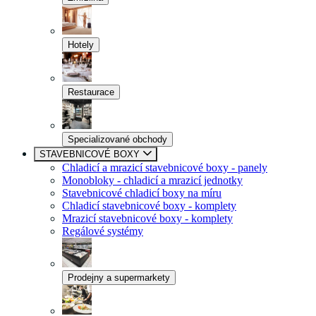
Hotely
Restaurace
Specializované obchody
STAVEBNICOVÉ BOXY
Chladicí a mrazicí stavebnicové boxy - panely
Monobloky - chladicí a mrazicí jednotky
Stavebnicové chladicí boxy na míru
Chladicí stavebnicové boxy - komplety
Mrazicí stavebnicové boxy - komplety
Regálové systémy
Prodejny a supermarkety