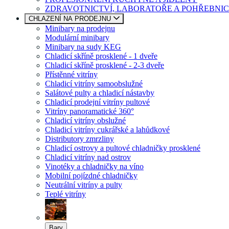
ZDRAVOTNICTVÍ, LABORATOŘE A POHŘEBNIC
CHLAZENÍ NA PRODEJNU
Minibary na prodejnu
Modulární minibary
Minibary na sudy KEG
Chladicí skříně prosklené - 1 dveře
Chladicí skříně prosklené - 2-3 dveře
Přístěnné vitríny
Chladicí vitríny samoobslužné
Salátové pulty a chladicí nástavby
Chladicí prodejní vitríny pultové
Vitríny panoramatické 360°
Chladicí vitríny obslužné
Chladicí vitríny cukrářské a lahůdkové
Distributory zmrzliny
Chladicí ostrovy a pultové chladničky prosklené
Chladicí vitríny nad ostrov
Vinotéky a chladničky na víno
Mobilní pojízdné chladničky
Neutrální vitríny a pulty
Teplé vitríny
Bary