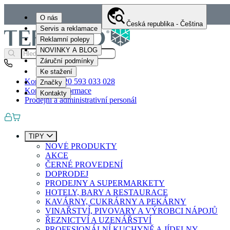
O nás
Česká republika - Čeština
Servis a reklamace
Reklamní polepy
NOVINKY A BLOG
Záruční podmínky
Ke stažení
Kontakty
+420 593 033 028
Značky
Kontaktní informace
Kontakty
Prodejní a administrativní personál
TIPY
NOVÉ PRODUKTY
AKCE
ČERNÉ PROVEDENÍ
DOPRODEJ
PRODEJNY A SUPERMARKETY
HOTELY, BARY A RESTAURACE
KAVÁRNY, CUKRÁRNY A PEKÁRNY
VINAŘSTVÍ, PIVOVARY A VÝROBCI NÁPOJŮ
ŘEZNICTVÍ A UZENÁŘSTVÍ
PROFESIONÁLNÍ KUCHYNĚ A JÍDELNY