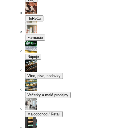
HoReCa
Farmacie
Nápoje
Víno, pivo, sodovky
Večerky a malé prodejny
Maloobchod / Retail