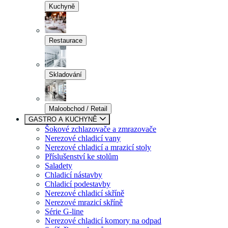
Kuchyně
Restaurace
Skladování
Maloobchod / Retail
GASTRO A KUCHYNĚ
Šokové zchlazovače a zmrazovače
Nerezové chladicí vany
Nerezové chladicí a mrazicí stoly
Příslušenství ke stolům
Saladety
Chladicí nástavby
Chladicí podestavby
Nerezové chladicí skříně
Nerezové mrazicí skříně
Série G-line
Nerezové chladicí komory na odpad