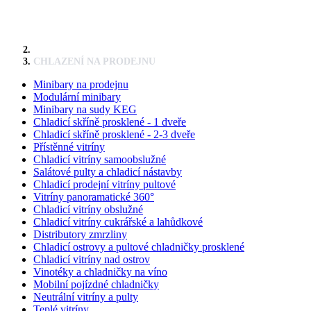
CHLAZENÍ NA PRODEJNU
Minibary na prodejnu
Modulární minibary
Minibary na sudy KEG
Chladicí skříně prosklené - 1 dveře
Chladicí skříně prosklené - 2-3 dveře
Přístěnné vitríny
Chladicí vitríny samoobslužné
Salátové pulty a chladicí nástavby
Chladicí prodejní vitríny pultové
Vitríny panoramatické 360°
Chladicí vitríny obslužné
Chladicí vitríny cukrářské a lahůdkové
Distributory zmrzliny
Chladicí ostrovy a pultové chladničky prosklené
Chladicí vitríny nad ostrov
Vinotéky a chladničky na víno
Mobilní pojízdné chladničky
Neutrální vitríny a pulty
Teplé vitríny