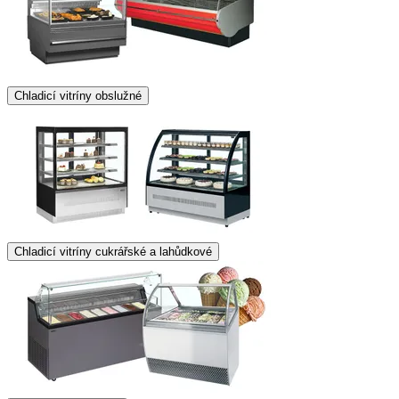
Chladicí vitríny obslužné
Chladicí vitríny cukrářské a lahůdkové