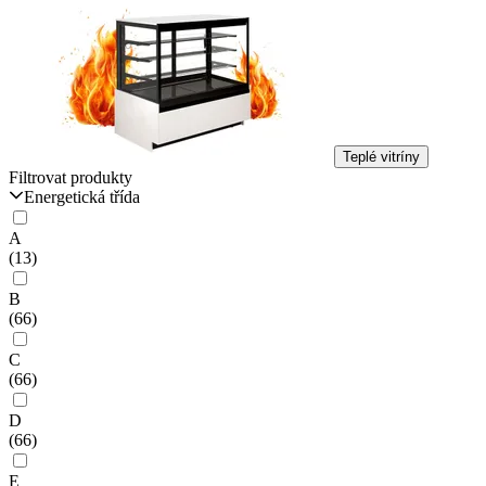
Teplé vitríny
Filtrovat produkty
Energetická třída
A
(13)
B
(66)
C
(66)
D
(66)
E