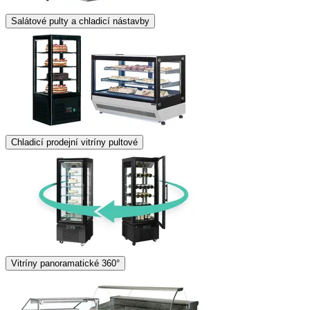
Salátové pulty a chladicí nástavby
Chladicí prodejní vitríny pultové
Vitríny panoramatické 360°