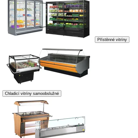
Přístěnné vitríny
Chladicí vitríny samoobslužné