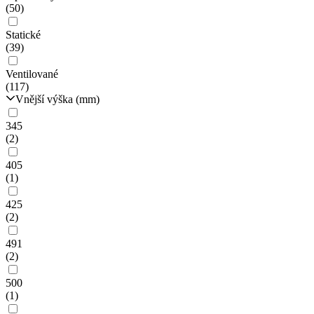
(50)
Statické
(39)
Ventilované
(117)
Vnější výška (mm)
345
(2)
405
(1)
425
(2)
491
(2)
500
(1)