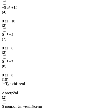
+5 až +14
(4)
0 až +10
(2)
0 až +4
(2)
0 až +6
(2)
0 až +7
(8)
0 až +8
(18)
Typ chlazení
Absorpční
(2)
S pomocným ventilátorem