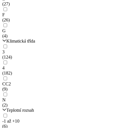
(27)
F
(26)
G
(4)
Klimatická třída
3
(124)
4
(182)
CC2
(9)
N
(2)
Teplotní rozsah
-1 až +10
(6)