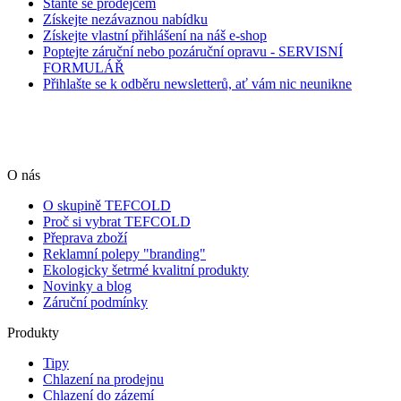
Staňte se prodejcem
Získejte nezávaznou nabídku
Získejte vlastní přihlášení na náš e-shop
Poptejte záruční nebo pozáruční opravu - SERVISNÍ
FORMULÁŘ
Přihlašte se k odběru newsletterů, ať vám nic neunikne
O nás
O skupině TEFCOLD
Proč si vybrat TEFCOLD
Přeprava zboží
Reklamní polepy "branding"
Ekologicky šetrmé kvalitní produkty
Novinky a blog
Záruční podmínky
Produkty
Tipy
Chlazení na prodejnu
Chlazení do zázemí