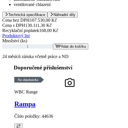
ventilované chlazení
Technická specifikace
Náhradní díly
Cena bez DPH
107.530,00 Kč
Cena s DPH
130.111,30 Kč
Recyklační poplatek
168,00 Kč
Produktový list
Množství (ks)
Přidat do košíku
24 měsíců záruka včetně práce a ND
Doporučené příslušenství
Na objednávku
WBC Range
Rampa
Číslo položky:
44636