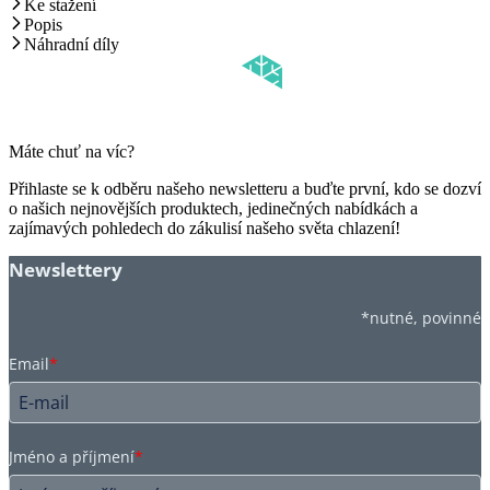
Ke stažení
Popis
Náhradní díly
Máte chuť na víc?
Přihlaste se k odběru našeho newsletteru a buďte první, kdo se dozví
o našich nejnovějších produktech, jedinečných nabídkách a
zajímavých pohledech do zákulisí našeho světa chlazení!
Newslettery
*nutné, povinné
Email
*
Jméno a příjmení
*