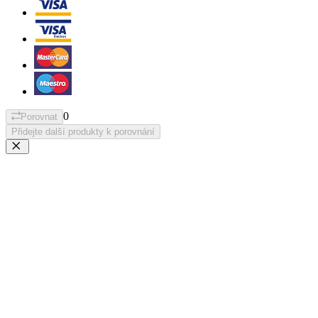
0
Porovnat
Přidejte další produkty k porovnání