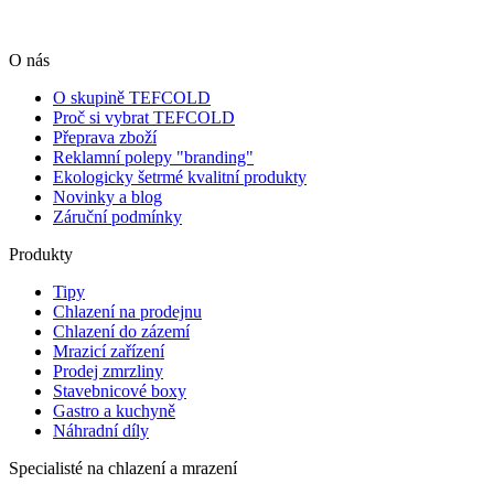
O nás
O skupině TEFCOLD
Proč si vybrat TEFCOLD
Přeprava zboží
Reklamní polepy "branding"
Ekologicky šetrmé kvalitní produkty
Novinky a blog
Záruční podmínky
Produkty
Tipy
Chlazení na prodejnu
Chlazení do zázemí
Mrazicí zařízení
Prodej zmrzliny
Stavebnicové boxy
Gastro a kuchyně
Náhradní díly
Specialisté na chlazení a mrazení