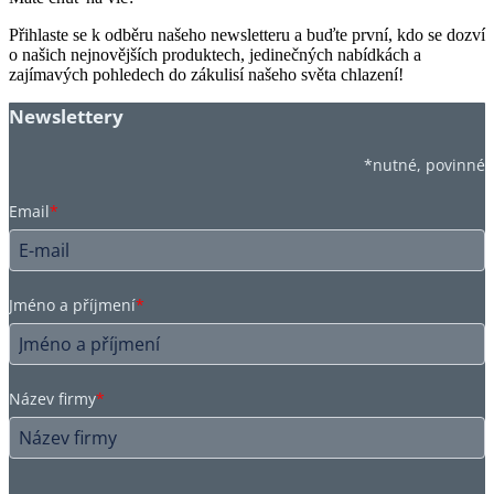
Přihlaste se k odběru našeho newsletteru a buďte první, kdo se dozví
o našich nejnovějších produktech, jedinečných nabídkách a
zajímavých pohledech do zákulisí našeho světa chlazení!
Newslettery
*nutné, povinné
Email
*
Jméno a příjmení
*
Název firmy
*