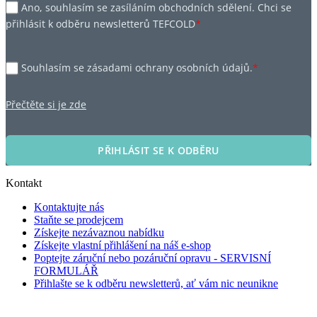
Ano, souhlasím se zasíláním obchodních sdělení. Chci se
přihlásit k odběru newsletterů TEFCOLD
*
Souhlasím se zásadami ochrany osobních údajů.
*
Přečtěte si je zde
PŘIHLÁSIT SE K ODBĚRU
Kontakt
Kontaktujte nás
Staňte se prodejcem
Získejte nezávaznou nabídku
Získejte vlastní přihlášení na náš e-shop
Poptejte záruční nebo pozáruční opravu - SERVISNÍ
FORMULÁŘ
Přihlašte se k odběru newsletterů, ať vám nic neunikne