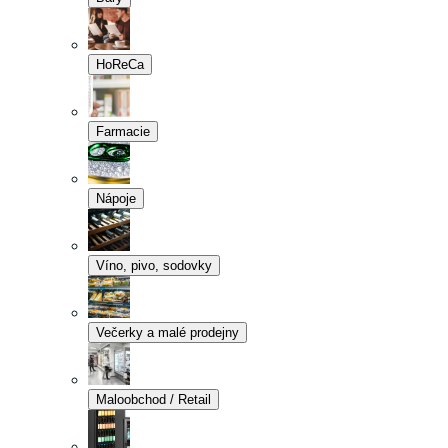
HoReCa
Farmacie
Nápoje
Víno, pivo, sodovky
Večerky a malé prodejny
Maloobchod / Retail