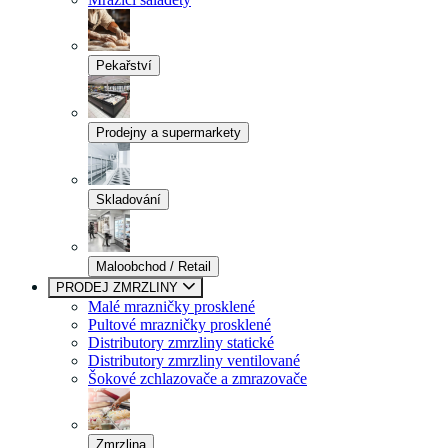
Pekařství
Prodejny a supermarkety
Skladování
Maloobchod / Retail
PRODEJ ZMRZLINY
Malé mrazničky prosklené
Pultové mrazničky prosklené
Distributory zmrzliny statické
Distributory zmrzliny ventilované
Šokové zchlazovače a zmrazovače
Zmrzlina