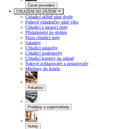
Černé provedení
CHLAZENÍ DO ZÁZEMÍ
Chladicí skříně plné dveře
Pultové chladničky plné víko
Chladicí a mrazicí stoly
Příslušenství ke stolům
Pizza chladicí stoly
Saladety
Chladicí nástavby
Chladicí podestavby
Chladicí komory na odpad
Šokové zchlazovače a zmrazovače
Minibary do hotelu
Pekařství
Prodejny a supermarkety
Hotely