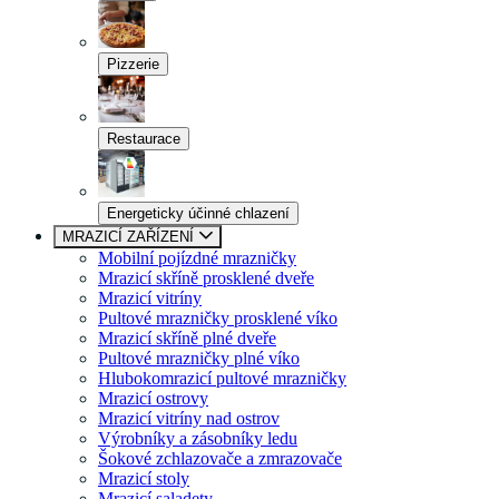
Pizzerie
Restaurace
Energeticky účinné chlazení
MRAZICÍ ZAŘÍZENÍ
Mobilní pojízdné mrazničky
Mrazicí skříně prosklené dveře
Mrazicí vitríny
Pultové mrazničky prosklené víko
Mrazicí skříně plné dveře
Pultové mrazničky plné víko
Hlubokomrazicí pultové mrazničky
Mrazicí ostrovy
Mrazicí vitríny nad ostrov
Výrobníky a zásobníky ledu
Šokové zchlazovače a zmrazovače
Mrazicí stoly
Mrazicí saladety