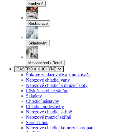
Kuchyně
Restaurace
Skladování
Maloobchod / Retail
GASTRO A KUCHYNĚ
Šokové zchlazovače a zmrazovače
Nerezové chladicí vany
Nerezové chladicí a mrazicí stoly
Příslušenství ke stolům
Saladety
Chladicí nástavby
Chladicí podestavby
Nerezové chladicí skříně
Nerezové mrazicí skříně
Série G-line
Nerezové chladicí komory na odpad