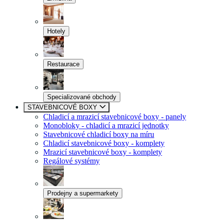
Hotely
Restaurace
Specializované obchody
STAVEBNICOVÉ BOXY
Chladicí a mrazicí stavebnicové boxy - panely
Monobloky - chladicí a mrazicí jednotky
Stavebnicové chladicí boxy na míru
Chladicí stavebnicové boxy - komplety
Mrazicí stavebnicové boxy - komplety
Regálové systémy
Prodejny a supermarkety