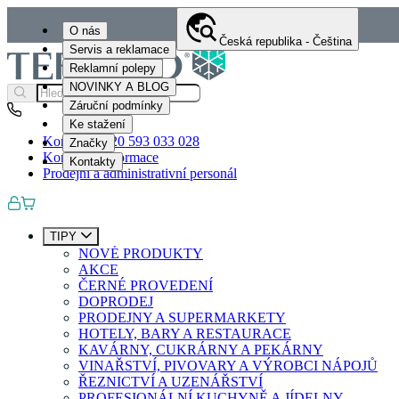
O nás
Česká republika - Čeština
Servis a reklamace
Reklamní polepy
NOVINKY A BLOG
Záruční podmínky
Ke stažení
Kontakty
+420 593 033 028
Značky
Kontaktní informace
Kontakty
Prodejní a administrativní personál
TIPY
NOVÉ PRODUKTY
AKCE
ČERNÉ PROVEDENÍ
DOPRODEJ
PRODEJNY A SUPERMARKETY
HOTELY, BARY A RESTAURACE
KAVÁRNY, CUKRÁRNY A PEKÁRNY
VINAŘSTVÍ, PIVOVARY A VÝROBCI NÁPOJŮ
ŘEZNICTVÍ A UZENÁŘSTVÍ
PROFESIONÁLNÍ KUCHYNĚ A JÍDELNY