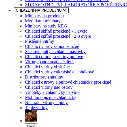
ZDRAVOTNICTVÍ, LABORATOŘE A POHŘEBNIC
CHLAZENÍ NA PRODEJNU
Minibary na prodejnu
Modulární minibary
Minibary na sudy KEG
Chladicí skříně prosklené - 1 dveře
Chladicí skříně prosklené - 2-3 dveře
Přístěnné vitríny
Chladicí vitríny samoobslužné
Salátové pulty a chladicí nástavby
Chladicí prodejní vitríny pultové
Vitríny panoramatické 360°
Chladicí vitríny obslužné
Chladicí vitríny cukrářské a lahůdkové
Distributory zmrzliny
Chladicí ostrovy a pultové chladničky prosklené
Chladicí vitríny nad ostrov
Vinotéky a chladničky na víno
Mobilní pojízdné chladničky
Neutrální vitríny a pulty
Teplé vitríny
Bary