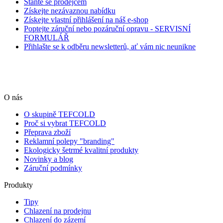
Staňte se prodejcem
Získejte nezávaznou nabídku
Získejte vlastní přihlášení na náš e-shop
Poptejte záruční nebo pozáruční opravu - SERVISNÍ
FORMULÁŘ
Přihlašte se k odběru newsletterů, ať vám nic neunikne
O nás
O skupině TEFCOLD
Proč si vybrat TEFCOLD
Přeprava zboží
Reklamní polepy "branding"
Ekologicky šetrmé kvalitní produkty
Novinky a blog
Záruční podmínky
Produkty
Tipy
Chlazení na prodejnu
Chlazení do zázemí