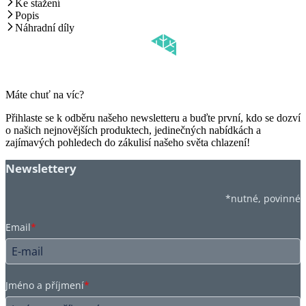
Ke stažení
Popis
Náhradní díly
Máte chuť na víc?
Přihlaste se k odběru našeho newsletteru a buďte první, kdo se dozví
o našich nejnovějších produktech, jedinečných nabídkách a
zajímavých pohledech do zákulisí našeho světa chlazení!
Newslettery
*nutné, povinné
Email
*
Jméno a příjmení
*