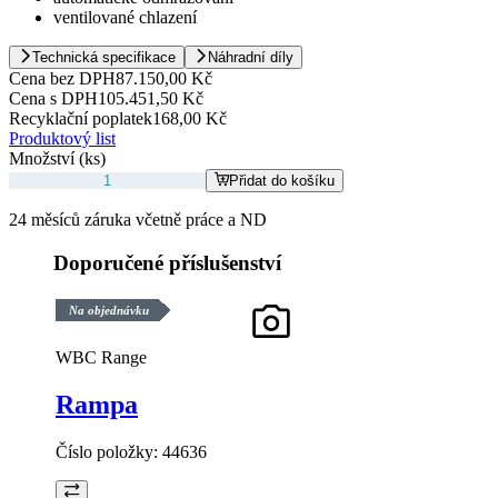
ventilované chlazení
Technická specifikace
Náhradní díly
Cena bez DPH
87.150,00 Kč
Cena s DPH
105.451,50 Kč
Recyklační poplatek
168,00 Kč
Produktový list
Množství (ks)
Přidat do košíku
24 měsíců záruka včetně práce a ND
Doporučené příslušenství
Na objednávku
WBC Range
Rampa
Číslo položky:
44636