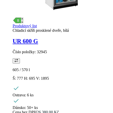
Produktový list
Chladicí skříň prosklené dveře, bílá
UR 600 G
Číslo položky:
32945
605 / 570
l
Š: 777 H: 695 V: 1895
Ostrava:
6 ks
Dánsko:
50+ ks
Cena bez DPH
26.380,00 Kč