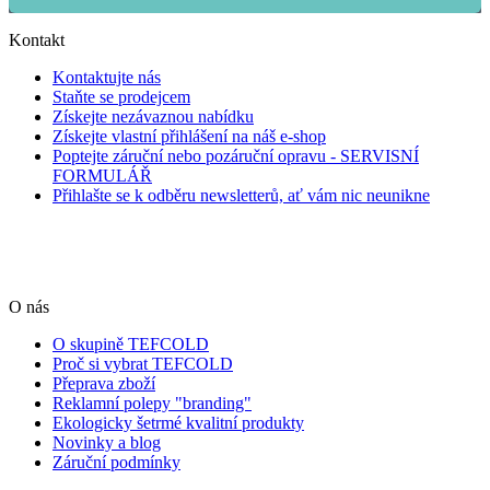
Kontakt
Kontaktujte nás
Staňte se prodejcem
Získejte nezávaznou nabídku
Získejte vlastní přihlášení na náš e-shop
Poptejte záruční nebo pozáruční opravu - SERVISNÍ
FORMULÁŘ
Přihlašte se k odběru newsletterů, ať vám nic neunikne
O nás
O skupině TEFCOLD
Proč si vybrat TEFCOLD
Přeprava zboží
Reklamní polepy "branding"
Ekologicky šetrmé kvalitní produkty
Novinky a blog
Záruční podmínky