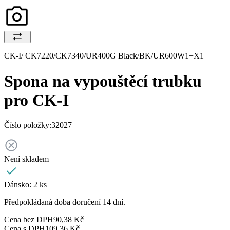
CK-I/ CK7220/CK7340/UR400G Black/BK/UR600W1+X1
Spona na vypouštěcí trubku
pro CK-I
Číslo položky:
32027
Není skladem
Dánsko:
2 ks
Předpokládaná doba doručení 14 dní.
Cena bez DPH
90,38 Kč
Cena s DPH
109,36 Kč