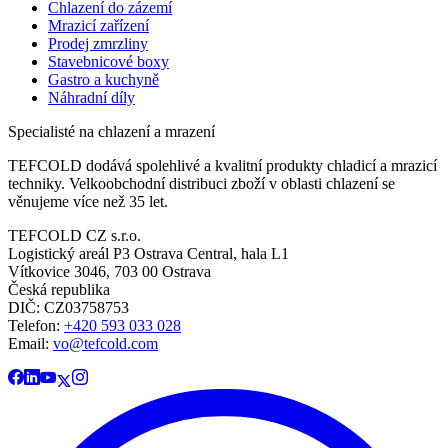
Chlazení do zázemí
Mrazicí zařízení
Prodej zmrzliny
Stavebnicové boxy
Gastro a kuchyně
Náhradní díly
Specialisté na chlazení a mrazení
TEFCOLD dodává spolehlivé a kvalitní produkty chladicí a mrazicí
techniky. Velkoobchodní distribuci zboží v oblasti chlazení se
věnujeme více než 35 let.
TEFCOLD CZ s.r.o.
Logistický areál P3 Ostrava Central, hala L1
Vítkovice 3046, 703 00 Ostrava
Česká republika
DIČ: CZ03758753​​​​​​
Telefon:
+420 593 033 028
Email:
vo@tefcold.com