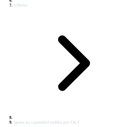
Výlevka
Spona na vypouštěcí trubku pro CK-I