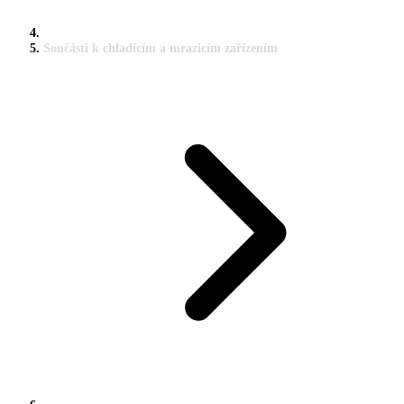
Součásti k chladicím a mrazicím zařízením