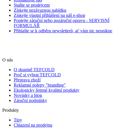
Staňte se prodejcem
Získejte nezávaznou nabídku
Získejte vlastní přihlášení na náš e-shop
Poptejte záruční nebo pozáruční opravu - SERVISNÍ
FORMULÁŘ
Přihlašte se k odběru newsletterů, ať vám nic neunikne
O nás
O skupině TEFCOLD
Proč si vybrat TEFCOLD
Přeprava zboží
Reklamní polepy "branding"
Ekologicky šetrmé kvalitní produkty
Novinky a blog
Záruční podmínky
Produkty
Tipy
Chlazení na prodejnu