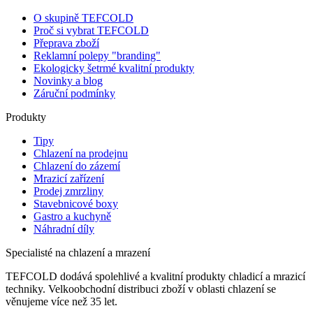
O skupině TEFCOLD
Proč si vybrat TEFCOLD
Přeprava zboží
Reklamní polepy "branding"
Ekologicky šetrmé kvalitní produkty
Novinky a blog
Záruční podmínky
Produkty
Tipy
Chlazení na prodejnu
Chlazení do zázemí
Mrazicí zařízení
Prodej zmrzliny
Stavebnicové boxy
Gastro a kuchyně
Náhradní díly
Specialisté na chlazení a mrazení
TEFCOLD dodává spolehlivé a kvalitní produkty chladicí a mrazicí
techniky. Velkoobchodní distribuci zboží v oblasti chlazení se
věnujeme více než 35 let.