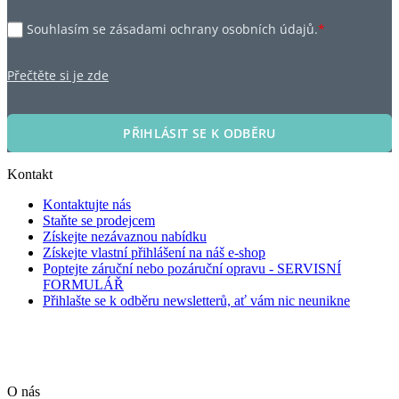
Souhlasím se zásadami ochrany osobních údajů.
*
Přečtěte si je zde
PŘIHLÁSIT SE K ODBĚRU
Kontakt
Kontaktujte nás
Staňte se prodejcem
Získejte nezávaznou nabídku
Získejte vlastní přihlášení na náš e-shop
Poptejte záruční nebo pozáruční opravu - SERVISNÍ
FORMULÁŘ
Přihlašte se k odběru newsletterů, ať vám nic neunikne
O nás