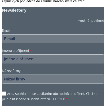
zajímavých pohledech do zákulisí našeho světa chlazení!
Newslettery
*nutné, povinné
Email
*
Jméno a příjmení
*
Název firmy
*
Ano, souhlasím se zasíláním obchodních sdělení. Chci se
přihlásit k odběru newsletterů TEFCOLD
*