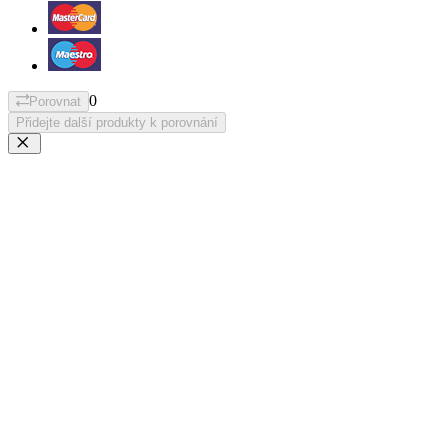
0
Porovnat
Přidejte další produkty k porovnání