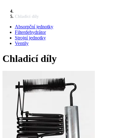
Chladicí díly
Absorpční jednotky
Filterdehydrátor
Strojní jednotky
Ventily
Chladicí díly