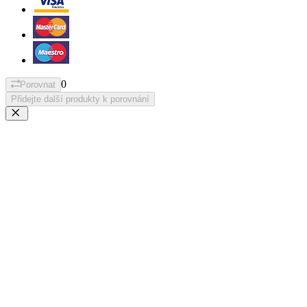
0
Porovnat
Přidejte další produkty k porovnání