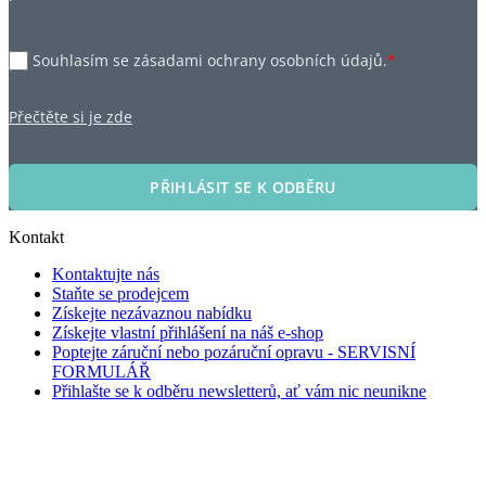
Souhlasím se zásadami ochrany osobních údajů.
*
Přečtěte si je zde
PŘIHLÁSIT SE K ODBĚRU
Kontakt
Kontaktujte nás
Staňte se prodejcem
Získejte nezávaznou nabídku
Získejte vlastní přihlášení na náš e-shop
Poptejte záruční nebo pozáruční opravu - SERVISNÍ
FORMULÁŘ
Přihlašte se k odběru newsletterů, ať vám nic neunikne