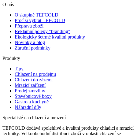
O nás
O skupině TEFCOLD
Proč si vybrat TEFCOLD
Přeprava zboží
Reklamní polepy "branding"
Ekologicky šetrmé kvalitní produkty
Novinky a blog
Záruční podmínky
Produkty
Tipy
Chlazení na prodejnu
Chlazení do zázemí
Mrazicí zařízení
Prodej zmrzliny
Stavebnicové boxy
Gastro a kuchyně
Náhradní díly
Specialisté na chlazení a mrazení
TEFCOLD dodává spolehlivé a kvalitní produkty chladicí a mrazicí
techniky. Velkoobchodní distribuci zboží v oblasti chlazení se