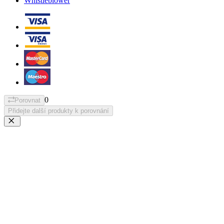
Whistleblower
0
Porovnat
Přidejte další produkty k porovnání