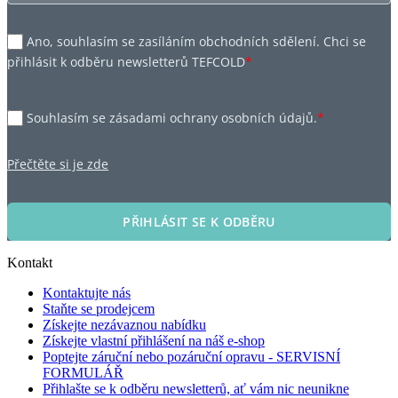
Ano, souhlasím se zasíláním obchodních sdělení. Chci se
přihlásit k odběru newsletterů TEFCOLD
*
Souhlasím se zásadami ochrany osobních údajů.
*
Přečtěte si je zde
PŘIHLÁSIT SE K ODBĚRU
Kontakt
Kontaktujte nás
Staňte se prodejcem
Získejte nezávaznou nabídku
Získejte vlastní přihlášení na náš e-shop
Poptejte záruční nebo pozáruční opravu - SERVISNÍ
FORMULÁŘ
Přihlašte se k odběru newsletterů, ať vám nic neunikne