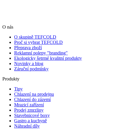
O nás
O skupině TEFCOLD
Proč si vybrat TEFCOLD
Přeprava zboží
Reklamní polepy "branding"
Ekologicky šetrmé kvalitní produkty
Novinky a blog
Záruční podmínky
Produkty
Tipy
Chlazení na prodejnu
Chlazení do zázemí
Mrazicí zařízení
Prodej zmrzliny
Stavebnicové boxy
Gastro a kuchyně
Náhradní díly