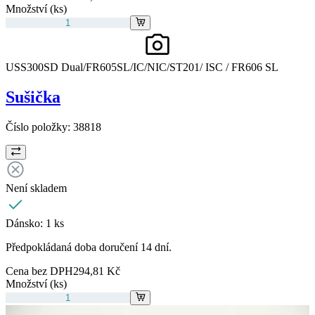
Množství (ks)
USS300SD Dual/FR605SL/IC/NIC/ST201/ ISC / FR606 SL
Sušička
Číslo položky:
38818
Není skladem
Dánsko:
1 ks
Předpokládaná doba doručení 14 dní.
Cena bez DPH
294,81 Kč
Množství (ks)