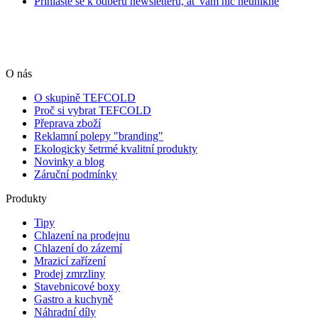
Přihlašte se k odběru newsletterů, ať vám nic neunikne
O nás
O skupině TEFCOLD
Proč si vybrat TEFCOLD
Přeprava zboží
Reklamní polepy "branding"
Ekologicky šetrmé kvalitní produkty
Novinky a blog
Záruční podmínky
Produkty
Tipy
Chlazení na prodejnu
Chlazení do zázemí
Mrazicí zařízení
Prodej zmrzliny
Stavebnicové boxy
Gastro a kuchyně
Náhradní díly