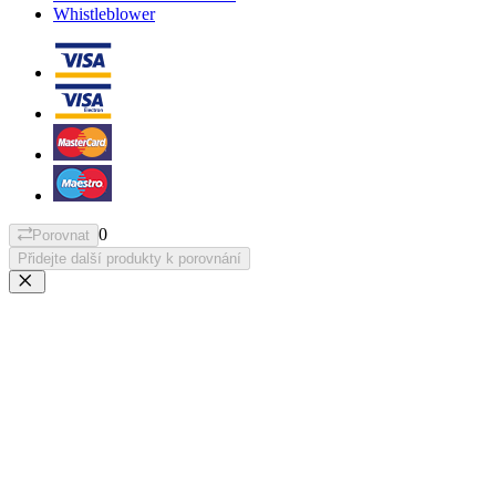
Whistleblower
0
Porovnat
Přidejte další produkty k porovnání