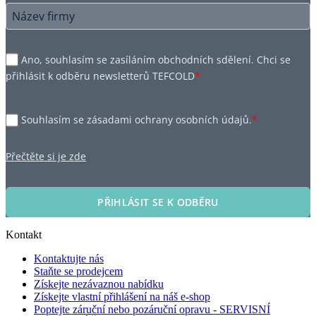
Ano, souhlasím se zasíláním obchodních sdělení. Chci se
přihlásit k odběru newsletterů TEFCOLD
*
Souhlasím se zásadami ochrany osobních údajů.
*
Přečtěte si je zde
PŘIHLÁSIT SE K ODBĚRU
Kontakt
Kontaktujte nás
Staňte se prodejcem
Získejte nezávaznou nabídku
Získejte vlastní přihlášení na náš e-shop
Poptejte záruční nebo pozáruční opravu - SERVISNÍ