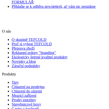
FORMULÁŘ
Přihlašte se k odběru newsletterů, ať vám nic neunikne
O nás
O skupině TEFCOLD
Proč si vybrat TEFCOLD
Přeprava zboží
Reklamní polepy "branding"
Ekologicky šetrmé kvalitní produkty
Novinky a blog
Záruční podmínky
Produkty
Tipy
Chlazení na prodejnu
Chlazení do zázemí
Mrazicí zařízení
Prodej zmrzliny
Stavebnicové boxy
Gastro a kuchyně