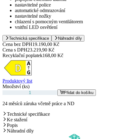
nastavitelné police
automatické odmrazování
nastavitelné nožky
chlazení s pomocným ventilátorem
vnitřní LED osvětlení
Technická specifikace
Náhradní díly
Cena bez DPH
19.190,00 Kč
Cena s DPH
23.219,90 Kč
Recyklační poplatek
168,00 Kč
Produktový list
Množství (ks)
Přidat do košíku
24 měsíců záruka včetně práce a ND
Technické specifikace
Ke stažení
Popis
Náhradní díly