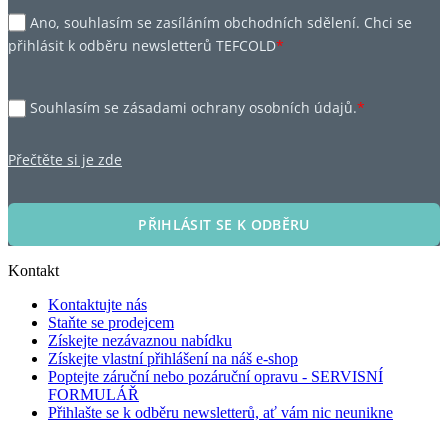
Ano, souhlasím se zasíláním obchodních sdělení. Chci se
přihlásit k odběru newsletterů TEFCOLD
*
Souhlasím se zásadami ochrany osobních údajů.
*
Přečtěte si je zde
PŘIHLÁSIT SE K ODBĚRU
Kontakt
Kontaktujte nás
Staňte se prodejcem
Získejte nezávaznou nabídku
Získejte vlastní přihlášení na náš e-shop
Poptejte záruční nebo pozáruční opravu - SERVISNÍ
FORMULÁŘ
Přihlašte se k odběru newsletterů, ať vám nic neunikne