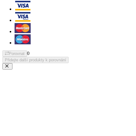
0
Porovnat
Přidejte další produkty k porovnání