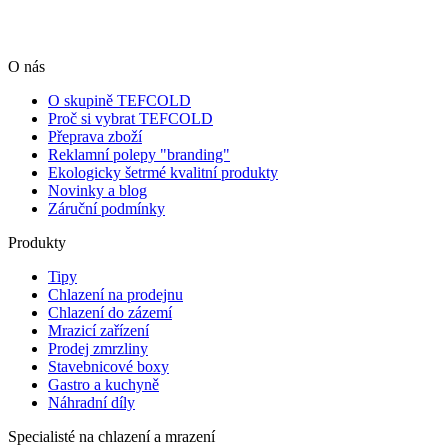
O nás
O skupině TEFCOLD
Proč si vybrat TEFCOLD
Přeprava zboží
Reklamní polepy "branding"
Ekologicky šetrmé kvalitní produkty
Novinky a blog
Záruční podmínky
Produkty
Tipy
Chlazení na prodejnu
Chlazení do zázemí
Mrazicí zařízení
Prodej zmrzliny
Stavebnicové boxy
Gastro a kuchyně
Náhradní díly
Specialisté na chlazení a mrazení