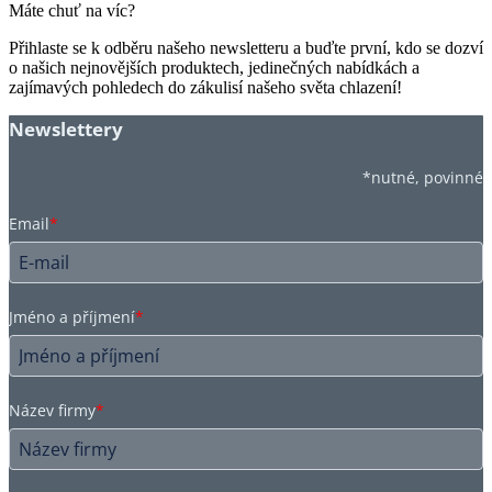
Máte chuť na víc?
Přihlaste se k odběru našeho newsletteru a buďte první, kdo se dozví
o našich nejnovějších produktech, jedinečných nabídkách a
zajímavých pohledech do zákulisí našeho světa chlazení!
Newslettery
*nutné, povinné
Email
*
Jméno a příjmení
*
Název firmy
*