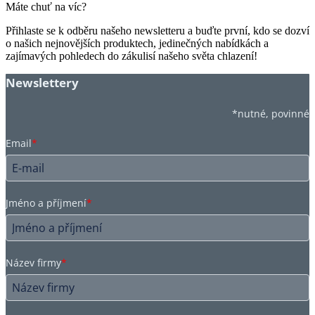
Máte chuť na víc?
Přihlaste se k odběru našeho newsletteru a buďte první, kdo se dozví
o našich nejnovějších produktech, jedinečných nabídkách a
zajímavých pohledech do zákulisí našeho světa chlazení!
Newslettery
*nutné, povinné
Email
*
Jméno a příjmení
*
Název firmy
*