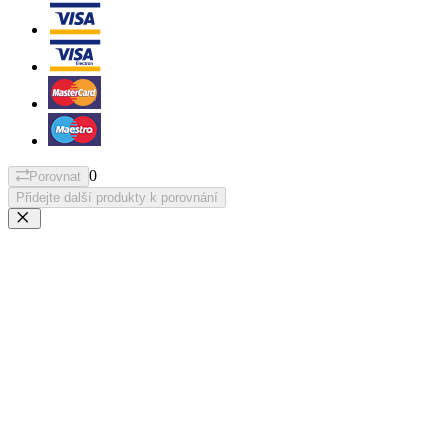
0
Porovnat
Přidejte další produkty k porovnání