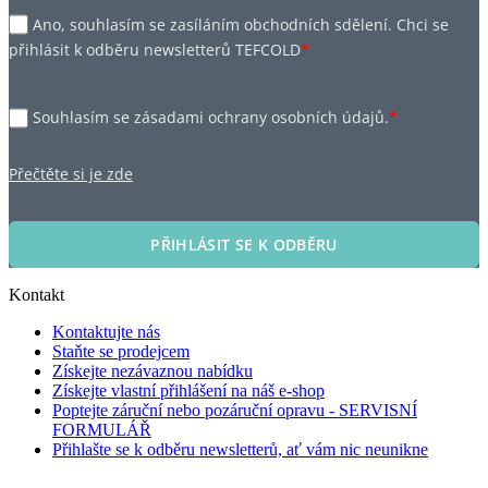
Ano, souhlasím se zasíláním obchodních sdělení. Chci se
přihlásit k odběru newsletterů TEFCOLD
*
Souhlasím se zásadami ochrany osobních údajů.
*
Přečtěte si je zde
PŘIHLÁSIT SE K ODBĚRU
Kontakt
Kontaktujte nás
Staňte se prodejcem
Získejte nezávaznou nabídku
Získejte vlastní přihlášení na náš e-shop
Poptejte záruční nebo pozáruční opravu - SERVISNÍ
FORMULÁŘ
Přihlašte se k odběru newsletterů, ať vám nic neunikne