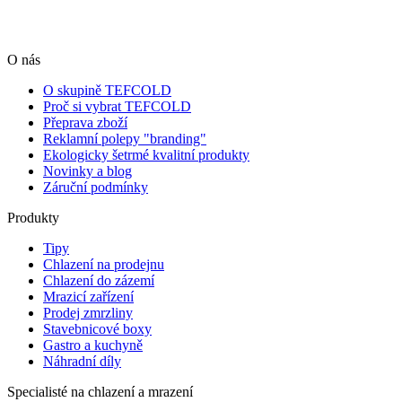
O nás
O skupině TEFCOLD
Proč si vybrat TEFCOLD
Přeprava zboží
Reklamní polepy "branding"
Ekologicky šetrmé kvalitní produkty
Novinky a blog
Záruční podmínky
Produkty
Tipy
Chlazení na prodejnu
Chlazení do zázemí
Mrazicí zařízení
Prodej zmrzliny
Stavebnicové boxy
Gastro a kuchyně
Náhradní díly
Specialisté na chlazení a mrazení