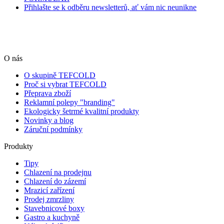
Přihlašte se k odběru newsletterů, ať vám nic neunikne
O nás
O skupině TEFCOLD
Proč si vybrat TEFCOLD
Přeprava zboží
Reklamní polepy "branding"
Ekologicky šetrmé kvalitní produkty
Novinky a blog
Záruční podmínky
Produkty
Tipy
Chlazení na prodejnu
Chlazení do zázemí
Mrazicí zařízení
Prodej zmrzliny
Stavebnicové boxy
Gastro a kuchyně