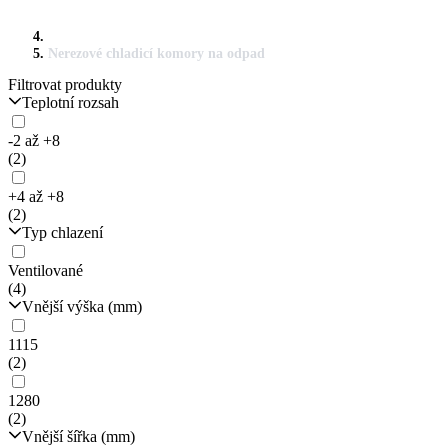
Nerezové chladicí komory na odpad
Filtrovat produkty
Teplotní rozsah
-2 až +8
(2)
+4 až +8
(2)
Typ chlazení
Ventilované
(4)
Vnější výška (mm)
1115
(2)
1280
(2)
Vnější šířka (mm)