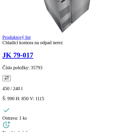
Produktový list
Chladicí komora na odpad nerez
JK 79-017
Číslo položky:
35793
450 / 240
l
Š: 990 H: 850 V: 1115
Ostrava:
1 ks