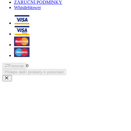
ZÁRUČNÍ PODMÍNKY
Whistleblower
0
Porovnat
Přidejte další produkty k porovnání