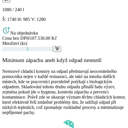
1080 / 240
l
Š: 1740 H: 985 V: 1280
Na objednávku
Cena bez DPH
107.530,00 Kč
Množství (ks)
Minimum zápachu aneb když odpad nesmrdí
Nerezové chladicí komory na odpad představují neocenitelného
pomocníka nejen v každé restauraci, ale také na mnoha dalších
místech, kde se pracovníci pravidelně potýkají s biologickým
odpadem. Skladování tohoto druhu odpadu přináší řadu výzev,
zejména pokud jde o hygienu, kontrolu zápachu a prevenci
kontaminace. Právě zde se ukazuje význam těchto chladicích komor,
které efektivně řeší zmíněné problémy tím, že udržují odpad při
nízkých teplotách, což zpomaluje rozkladné procesy a minimalizuje
nepříjemné pachy.