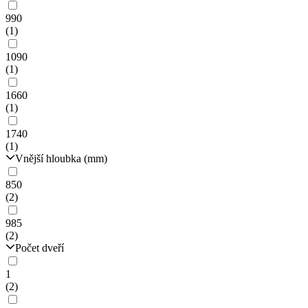
990
(1)
1090
(1)
1660
(1)
1740
(1)
Vnější hloubka (mm)
850
(2)
985
(2)
Počet dveří
1
(2)