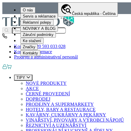
O nás
Česká republika - Čeština
Servis a reklamace
Reklamní polepy
NOVINKY A BLOG
Záruční podmínky
Ke stažení
Kontakty
+420 593 033 028
Značky
Kontaktní informace
Kontakty
Prodejní a administrativní personál
TIPY
NOVÉ PRODUKTY
AKCE
ČERNÉ PROVEDENÍ
DOPRODEJ
PRODEJNY A SUPERMARKETY
HOTELY, BARY A RESTAURACE
KAVÁRNY, CUKRÁRNY A PEKÁRNY
VINAŘSTVÍ, PIVOVARY A VÝROBCI NÁPOJŮ
ŘEZNICTVÍ A UZENÁŘSTVÍ
PROFESIONÁLNÍ KUCHYNĚ A JÍDELNY