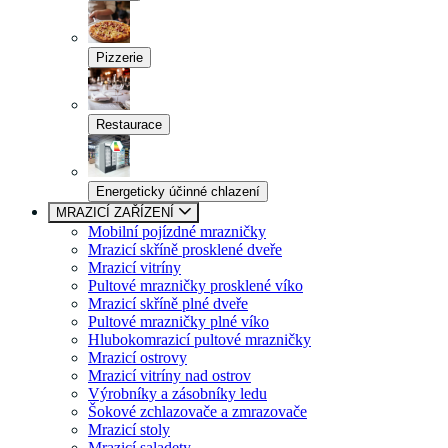
Pizzerie
Restaurace
Energeticky účinné chlazení
MRAZICÍ ZAŘÍZENÍ
Mobilní pojízdné mrazničky
Mrazicí skříně prosklené dveře
Mrazicí vitríny
Pultové mrazničky prosklené víko
Mrazicí skříně plné dveře
Pultové mrazničky plné víko
Hlubokomrazicí pultové mrazničky
Mrazicí ostrovy
Mrazicí vitríny nad ostrov
Výrobníky a zásobníky ledu
Šokové zchlazovače a zmrazovače
Mrazicí stoly
Mrazicí saladety