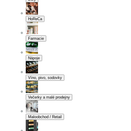
HoReCa
Farmacie
Nápoje
Víno, pivo, sodovky
Večerky a malé prodejny
Maloobchod / Retail