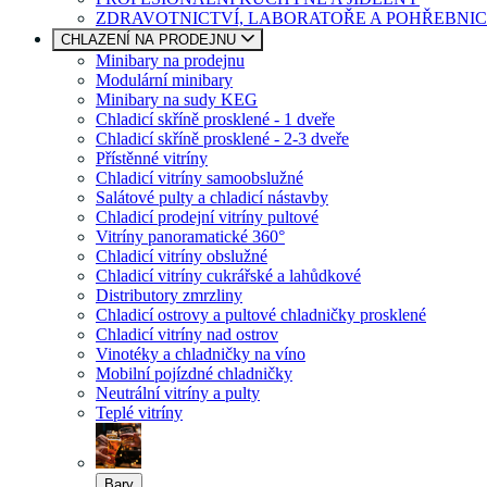
ZDRAVOTNICTVÍ, LABORATOŘE A POHŘEBNIC
CHLAZENÍ NA PRODEJNU
Minibary na prodejnu
Modulární minibary
Minibary na sudy KEG
Chladicí skříně prosklené - 1 dveře
Chladicí skříně prosklené - 2-3 dveře
Přístěnné vitríny
Chladicí vitríny samoobslužné
Salátové pulty a chladicí nástavby
Chladicí prodejní vitríny pultové
Vitríny panoramatické 360°
Chladicí vitríny obslužné
Chladicí vitríny cukrářské a lahůdkové
Distributory zmrzliny
Chladicí ostrovy a pultové chladničky prosklené
Chladicí vitríny nad ostrov
Vinotéky a chladničky na víno
Mobilní pojízdné chladničky
Neutrální vitríny a pulty
Teplé vitríny
Bary