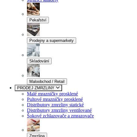
Pekařství
Prodejny a supermarkety
Skladování
Maloobchod / Retail
PRODEJ ZMRZLINY
Malé mrazničky prosklené
Pultové mrazničky prosklené
Distributory zmrzliny statické
Distributory zmrzliny ventilované
Šokové zchlazovače a zmrazovače
Zmrzlina