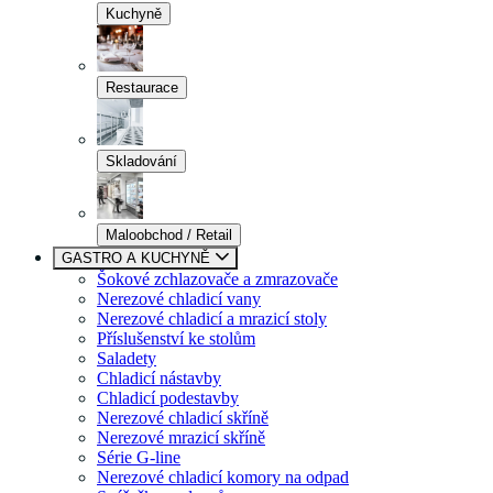
Kuchyně
Restaurace
Skladování
Maloobchod / Retail
GASTRO A KUCHYNĚ
Šokové zchlazovače a zmrazovače
Nerezové chladicí vany
Nerezové chladicí a mrazicí stoly
Příslušenství ke stolům
Saladety
Chladicí nástavby
Chladicí podestavby
Nerezové chladicí skříně
Nerezové mrazicí skříně
Série G-line
Nerezové chladicí komory na odpad