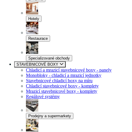
Hotely
Restaurace
Specializované obchody
STAVEBNICOVÉ BOXY
Chladicí a mrazicí stavebnicové boxy - panely
Monobloky - chladicí a mrazicí jednotky
Stavebnicové chladicí boxy na míru
Chladicí stavebnicové boxy - komplety
Mrazicí stavebnicové boxy - komplety
Regálové systémy
Prodejny a supermarkety