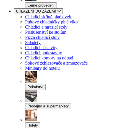
Černé provedení
CHLAZENÍ DO ZÁZEMÍ
Chladicí skříně plné dveře
Pultové chladničky plné víko
Chladicí a mrazicí stoly
Příslušenství ke stolům
Pizza chladicí stoly
Saladety
Chladicí nástavby
Chladicí podestavby
Chladicí komory na odpad
Šokové zchlazovače a zmrazovače
Minibary do hotelu
Pekařství
Prodejny a supermarkety
Hotely