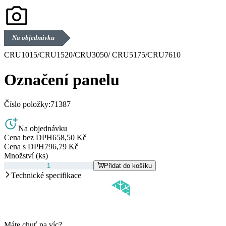
Na objednávku
CRU1015/CRU1520/CRU3050/ CRU5175/CRU7610
Označení panelu
Číslo položky:
71387
Na objednávku
Cena bez DPH
658,50 Kč
Cena s DPH
796,79 Kč
Množství (ks)
Přidat do košíku
Technické specifikace
Máte chuť na víc?