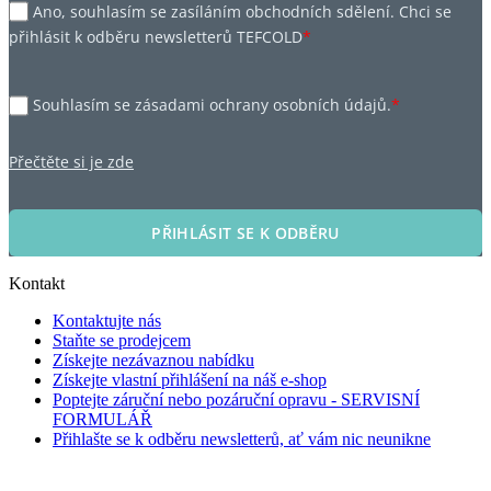
Ano, souhlasím se zasíláním obchodních sdělení. Chci se
přihlásit k odběru newsletterů TEFCOLD
*
Souhlasím se zásadami ochrany osobních údajů.
*
Přečtěte si je zde
PŘIHLÁSIT SE K ODBĚRU
Kontakt
Kontaktujte nás
Staňte se prodejcem
Získejte nezávaznou nabídku
Získejte vlastní přihlášení na náš e-shop
Poptejte záruční nebo pozáruční opravu - SERVISNÍ
FORMULÁŘ
Přihlašte se k odběru newsletterů, ať vám nic neunikne