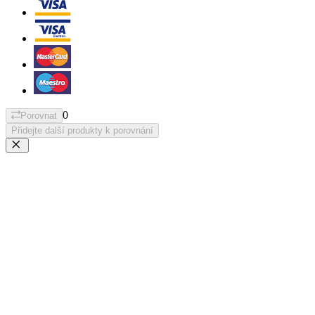
0
Porovnat
Přidejte další produkty k porovnání