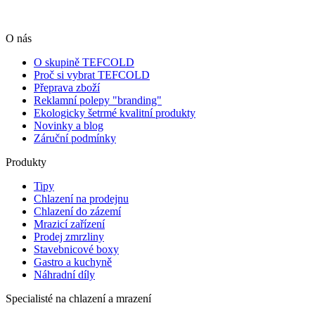
O nás
O skupině TEFCOLD
Proč si vybrat TEFCOLD
Přeprava zboží
Reklamní polepy "branding"
Ekologicky šetrmé kvalitní produkty
Novinky a blog
Záruční podmínky
Produkty
Tipy
Chlazení na prodejnu
Chlazení do zázemí
Mrazicí zařízení
Prodej zmrzliny
Stavebnicové boxy
Gastro a kuchyně
Náhradní díly
Specialisté na chlazení a mrazení