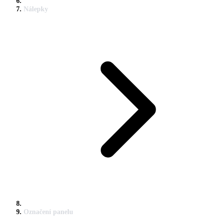
Nálepky
Označení panelu