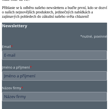
Přihlaste se k odběru našeho newsletteru a buďte první, kdo se dozví
o našich nejnovějších produktech, jedinečných nabídkách a
zajímavých pohledech do zákulisí našeho světa chlazení!
Newslettery
*nutné, povinné
Email
*
Jméno a příjmení
*
Název firmy
*