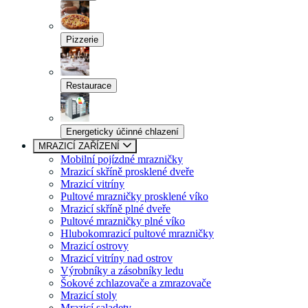
Pizzerie
Restaurace
Energeticky účinné chlazení
MRAZICÍ ZAŘÍZENÍ
Mobilní pojízdné mrazničky
Mrazicí skříně prosklené dveře
Mrazicí vitríny
Pultové mrazničky prosklené víko
Mrazicí skříně plné dveře
Pultové mrazničky plné víko
Hlubokomrazicí pultové mrazničky
Mrazicí ostrovy
Mrazicí vitríny nad ostrov
Výrobníky a zásobníky ledu
Šokové zchlazovače a zmrazovače
Mrazicí stoly
Mrazicí saladety