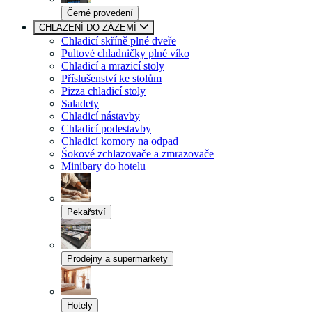
Černé provedení
CHLAZENÍ DO ZÁZEMÍ
Chladicí skříně plné dveře
Pultové chladničky plné víko
Chladicí a mrazicí stoly
Příslušenství ke stolům
Pizza chladicí stoly
Saladety
Chladicí nástavby
Chladicí podestavby
Chladicí komory na odpad
Šokové zchlazovače a zmrazovače
Minibary do hotelu
Pekařství
Prodejny a supermarkety
Hotely