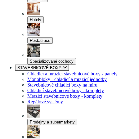
Hotely
Restaurace
Specializované obchody
STAVEBNICOVÉ BOXY
Chladicí a mrazicí stavebnicové boxy - panely
Monobloky - chladicí a mrazicí jednotky
Stavebnicové chladicí boxy na míru
Chladicí stavebnicové boxy - komplety
Mrazicí stavebnicové boxy - komplety
Regálové systémy
Prodejny a supermarkety