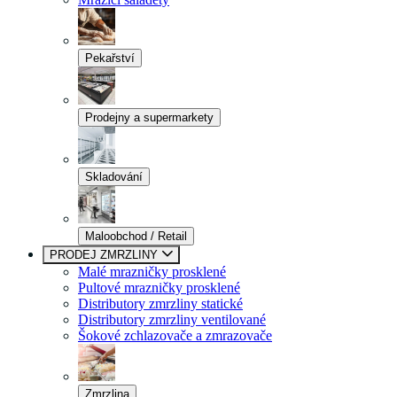
Pekařství
Prodejny a supermarkety
Skladování
Maloobchod / Retail
PRODEJ ZMRZLINY
Malé mrazničky prosklené
Pultové mrazničky prosklené
Distributory zmrzliny statické
Distributory zmrzliny ventilované
Šokové zchlazovače a zmrazovače
Zmrzlina