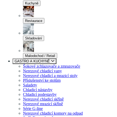
Kuchyně
Restaurace
Skladování
Maloobchod / Retail
GASTRO A KUCHYNĚ
Šokové zchlazovače a zmrazovače
Nerezové chladicí vany
Nerezové chladicí a mrazicí stoly
Příslušenství ke stolům
Saladety
Chladicí nástavby
Chladicí podestavby
Nerezové chladicí skříně
Nerezové mrazicí skříně
Série G-line
Nerezové chladicí komory na odpad