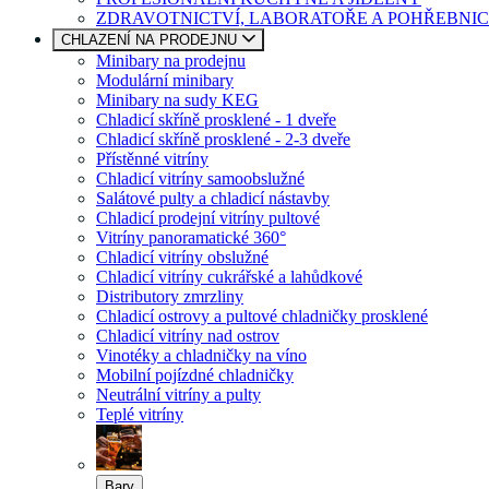
ZDRAVOTNICTVÍ, LABORATOŘE A POHŘEBNIC
CHLAZENÍ NA PRODEJNU
Minibary na prodejnu
Modulární minibary
Minibary na sudy KEG
Chladicí skříně prosklené - 1 dveře
Chladicí skříně prosklené - 2-3 dveře
Přístěnné vitríny
Chladicí vitríny samoobslužné
Salátové pulty a chladicí nástavby
Chladicí prodejní vitríny pultové
Vitríny panoramatické 360°
Chladicí vitríny obslužné
Chladicí vitríny cukrářské a lahůdkové
Distributory zmrzliny
Chladicí ostrovy a pultové chladničky prosklené
Chladicí vitríny nad ostrov
Vinotéky a chladničky na víno
Mobilní pojízdné chladničky
Neutrální vitríny a pulty
Teplé vitríny
Bary