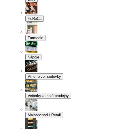
HoReCa
Farmacie
Nápoje
Víno, pivo, sodovky
Večerky a malé prodejny
Maloobchod / Retail