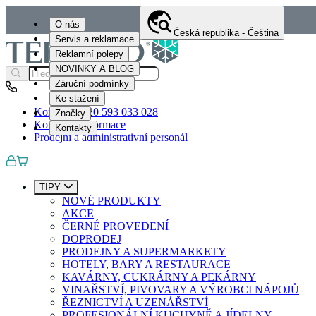
O nás
Česká republika - Čeština
Servis a reklamace
Reklamní polepy
NOVINKY A BLOG
Záruční podmínky
Ke stažení
Kontakty
+420 593 033 028
Značky
Kontaktní informace
Kontakty
Prodejní a administrativní personál
TIPY
NOVÉ PRODUKTY
AKCE
ČERNÉ PROVEDENÍ
DOPRODEJ
PRODEJNY A SUPERMARKETY
HOTELY, BARY A RESTAURACE
KAVÁRNY, CUKRÁRNY A PEKÁRNY
VINAŘSTVÍ, PIVOVARY A VÝROBCI NÁPOJŮ
ŘEZNICTVÍ A UZENÁŘSTVÍ
PROFESIONÁLNÍ KUCHYNĚ A JÍDELNY