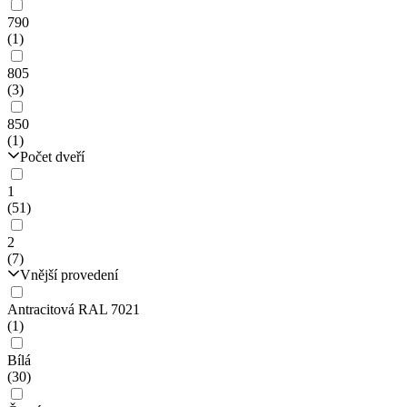
790
(1)
805
(3)
850
(1)
Počet dveří
1
(51)
2
(7)
Vnější provedení
Antracitová RAL 7021
(1)
Bílá
(30)