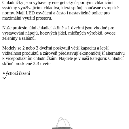
Chladničky jsou vybaveny energeticky úspornými chladicími
systémy využívajícími chladiva, která splňují současné evropské
normy. Mají LED osvětlení a často i nastavitelné police pro
maximální využití prostoru.
Naše profesionální chladicí skříně s 1 dveřmi jsou vhodné pro
vystavování nápojů, hotových jídel, mléčných výrobků, ovoce,
zeleniny a salámů.
Modely se 2 nebo 3 dveřmi poskytují větší kapacitu a lepší
viditelnost produktů a zároveň představují ekonomičtější alternativu
k vícepodlažním chladničkám. Najdete je v naší kategorii: Chladicí
skříně prosklené 2-3 dveře.
Výchozí řazení