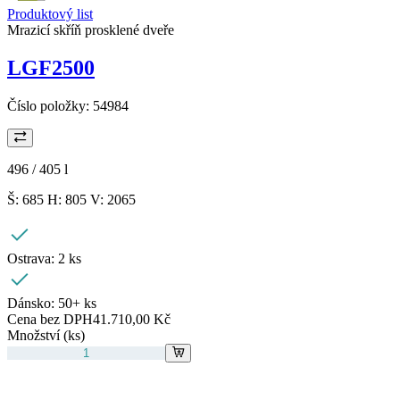
Produktový list
Mrazicí skříň prosklené dveře
LGF2500
Číslo položky:
54984
496 / 405
l
Š: 685 H: 805 V: 2065
Ostrava:
2 ks
Dánsko:
50+ ks
Cena bez DPH
41.710,00 Kč
Množství (ks)