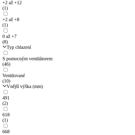
+2 až +12
(1)
+2 až +8
(1)
0 až +7
(8)
Typ chlazení
S pomocným ventilátorem
(46)
Ventilované
(10)
Vnější výška (mm)
491
(2)
618
(1)
668