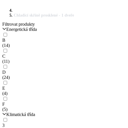
Chladicí skříně prosklené - 1 dveře
Filtrovat produkty
Energetická třída
B
(14)
C
(11)
D
(24)
E
(4)
F
(5)
Klimatická třída
3