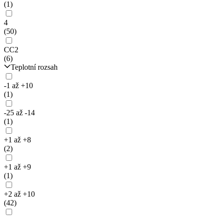
(1)
4
(50)
CC2
(6)
Teplotní rozsah
-1 až +10
(1)
-25 až -14
(1)
+1 až +8
(2)
+1 až +9
(1)
+2 až +10
(42)