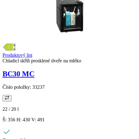
Produktový list
Chladicí skříň prosklené dveře na mléko
BC30 MC
Číslo položky:
33237
22 / 20
l
Š: 356 H: 430 V: 491