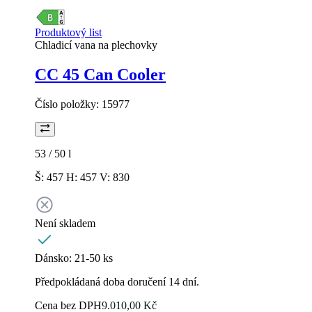
Produktový list
Chladicí vana na plechovky
CC 45 Can Cooler
Číslo položky:
15977
53 / 50
l
Š: 457 H: 457 V: 830
Není skladem
Dánsko:
21-50 ks
Předpokládaná doba doručení 14 dní.
Cena bez DPH
9.010,00 Kč