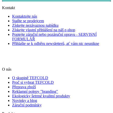
Kontakt
Kontaktujte nás
Staňte se prodejcem
Získejte nezávaznou nabídku
Získejte vlastní přihlášení na náš e-shop
Poptejte záruční nebo pozáruční opravu - SERVISNÍ
FORMULÁŘ
Přihlašte se k odběru newsletterů, ať vám nic neunikne
O nás
O skupině TEFCOLD
Proč si vybrat TEFCOLD
Přeprava zboží
Reklamní polepy "branding"
Ekologicky šetrmé kvalitní produkty
Novinky a blog
Záruční podmínky