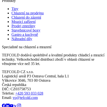
Produkty
Tipy
Chlazení na prodejnu
Chlazení do zázemí
Mrazicí zařízení
Prodej zmrzliny
Stavebnicové boxy
Gastro a kuchyně
Náhradní díly
Specialisté na chlazení a mrazení
TEFCOLD dodává spolehlivé a kvalitní produkty chladicí a mrazicí
techniky. Velkoobchodní distribuci zboží v oblasti chlazení se
věnujeme více než 35 let.
TEFCOLD CZ s.r.o.
Logistický areál P3 Ostrava Central, hala L1
Vítkovice 3046, 703 00 Ostrava
Česká republika
DIČ: CZ03758753​​​​​​
Telefon:
+420 593 033 028
Email:
vo@tefcold.com