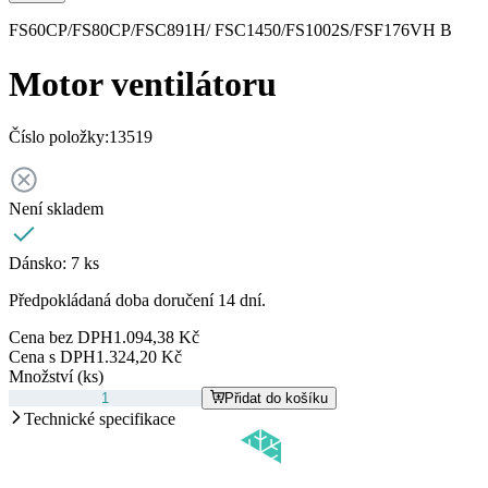
FS60CP/FS80CP/FSC891H/ FSC1450/FS1002S/FSF176VH B
Motor ventilátoru
Číslo položky:
13519
Není skladem
Dánsko:
7 ks
Předpokládaná doba doručení 14 dní.
Cena bez DPH
1.094,38 Kč
Cena s DPH
1.324,20 Kč
Množství (ks)
Přidat do košíku
Technické specifikace