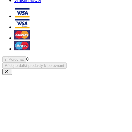
Whistleblower
0
Porovnat
Přidejte další produkty k porovnání