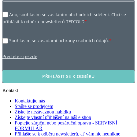
Ano, souhlasím se zasíláním obchodních sdělení. Chci se
přihlásit k odběru newsletterů TEFCOLD
*
Souhlasím se zásadami ochrany osobních údajů.
*
Přečtěte si je zde
PŘIHLÁSIT SE K ODBĚRU
Kontakt
Kontaktujte nás
Staňte se prodejcem
Získejte nezávaznou nabídku
Získejte vlastní přihlášení na náš e-shop
Poptejte záruční nebo pozáruční opravu - SERVISNÍ
FORMULÁŘ
Přihlašte se k odběru newsletterů, ať vám nic neunikne