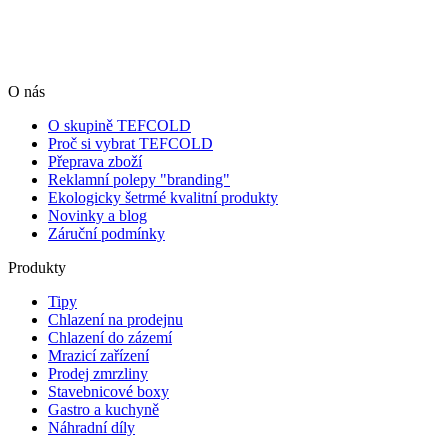
O nás
O skupině TEFCOLD
Proč si vybrat TEFCOLD
Přeprava zboží
Reklamní polepy "branding"
Ekologicky šetrmé kvalitní produkty
Novinky a blog
Záruční podmínky
Produkty
Tipy
Chlazení na prodejnu
Chlazení do zázemí
Mrazicí zařízení
Prodej zmrzliny
Stavebnicové boxy
Gastro a kuchyně
Náhradní díly