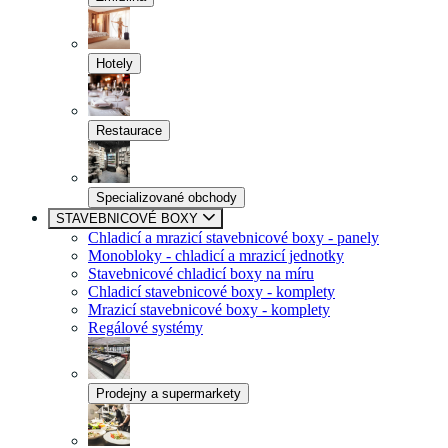
Hotely
Restaurace
Specializované obchody
STAVEBNICOVÉ BOXY
Chladicí a mrazicí stavebnicové boxy - panely
Monobloky - chladicí a mrazicí jednotky
Stavebnicové chladicí boxy na míru
Chladicí stavebnicové boxy - komplety
Mrazicí stavebnicové boxy - komplety
Regálové systémy
Prodejny a supermarkety