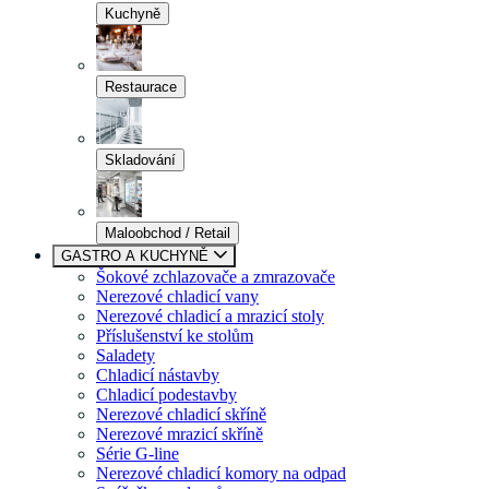
Kuchyně
Restaurace
Skladování
Maloobchod / Retail
GASTRO A KUCHYNĚ
Šokové zchlazovače a zmrazovače
Nerezové chladicí vany
Nerezové chladicí a mrazicí stoly
Příslušenství ke stolům
Saladety
Chladicí nástavby
Chladicí podestavby
Nerezové chladicí skříně
Nerezové mrazicí skříně
Série G-line
Nerezové chladicí komory na odpad