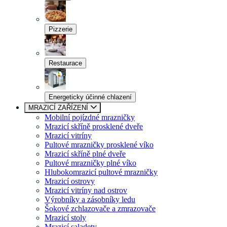
Pizzerie
Restaurace
Energeticky účinné chlazení
MRAZICÍ ZAŘÍZENÍ
Mobilní pojízdné mrazničky
Mrazicí skříně prosklené dveře
Mrazicí vitríny
Pultové mrazničky prosklené víko
Mrazicí skříně plné dveře
Pultové mrazničky plné víko
Hlubokomrazicí pultové mrazničky
Mrazicí ostrovy
Mrazicí vitríny nad ostrov
Výrobníky a zásobníky ledu
Šokové zchlazovače a zmrazovače
Mrazicí stoly
Mrazicí saladety