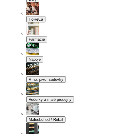
HoReCa
Farmacie
Nápoje
Víno, pivo, sodovky
Večerky a malé prodejny
Maloobchod / Retail