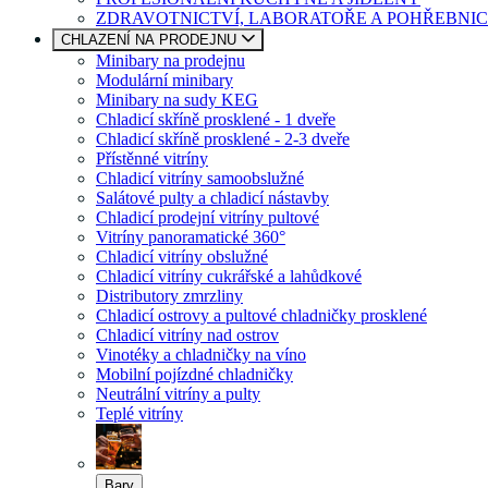
ZDRAVOTNICTVÍ, LABORATOŘE A POHŘEBNIC
CHLAZENÍ NA PRODEJNU
Minibary na prodejnu
Modulární minibary
Minibary na sudy KEG
Chladicí skříně prosklené - 1 dveře
Chladicí skříně prosklené - 2-3 dveře
Přístěnné vitríny
Chladicí vitríny samoobslužné
Salátové pulty a chladicí nástavby
Chladicí prodejní vitríny pultové
Vitríny panoramatické 360°
Chladicí vitríny obslužné
Chladicí vitríny cukrářské a lahůdkové
Distributory zmrzliny
Chladicí ostrovy a pultové chladničky prosklené
Chladicí vitríny nad ostrov
Vinotéky a chladničky na víno
Mobilní pojízdné chladničky
Neutrální vitríny a pulty
Teplé vitríny
Bary