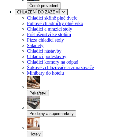
Černé provedení
CHLAZENÍ DO ZÁZEMÍ
Chladicí skříně plné dveře
Pultové chladničky plné víko
Chladicí a mrazicí stoly
Příslušenství ke stolům
Pizza chladicí stoly
Saladety
Chladicí nástavby
Chladicí podestavby
Chladicí komory na odpad
Šokové zchlazovače a zmrazovače
Minibary do hotelu
Pekařství
Prodejny a supermarkety
Hotely