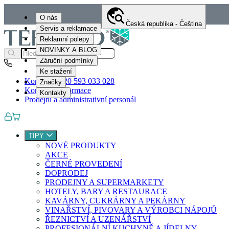
O nás
Česká republika - Čeština
Servis a reklamace
Reklamní polepy
NOVINKY A BLOG
Záruční podmínky
Ke stažení
Kontakty
+420 593 033 028
Značky
Kontaktní informace
Kontakty
Prodejní a administrativní personál
TIPY
NOVÉ PRODUKTY
AKCE
ČERNÉ PROVEDENÍ
DOPRODEJ
PRODEJNY A SUPERMARKETY
HOTELY, BARY A RESTAURACE
KAVÁRNY, CUKRÁRNY A PEKÁRNY
VINAŘSTVÍ, PIVOVARY A VÝROBCI NÁPOJŮ
ŘEZNICTVÍ A UZENÁŘSTVÍ
PROFESIONÁLNÍ KUCHYNĚ A JÍDELNY