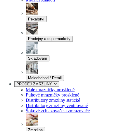
Pekařství
Prodejny a supermarkety
Skladování
Maloobchod / Retail
PRODEJ ZMRZLINY
Malé mrazničky prosklené
Pultové mrazničky prosklené
Distributory zmrzliny statické
Distributory zmrzliny ventilované
Šokové zchlazovače a zmrazovače
Zmrzlina