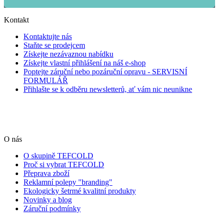
Kontakt
Kontaktujte nás
Staňte se prodejcem
Získejte nezávaznou nabídku
Získejte vlastní přihlášení na náš e-shop
Poptejte záruční nebo pozáruční opravu - SERVISNÍ
FORMULÁŘ
Přihlašte se k odběru newsletterů, ať vám nic neunikne
O nás
O skupině TEFCOLD
Proč si vybrat TEFCOLD
Přeprava zboží
Reklamní polepy "branding"
Ekologicky šetrmé kvalitní produkty
Novinky a blog
Záruční podmínky