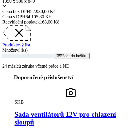
1350 x 580 x 840
Cena bez DPH
52.980,00 Kč
Cena s DPH
64.105,80 Kč
Recyklační poplatek
168,00 Kč
Produktový list
Množství (ks)
Přidat do košíku
24 měsíců záruka včetně práce a ND
Doporučené příslušenství
SKB
Sada ventilátorů 12V pro chlazení
sloupů