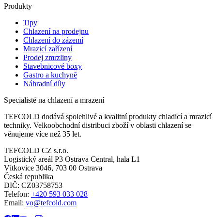
Produkty
Tipy
Chlazení na prodejnu
Chlazení do zázemí
Mrazicí zařízení
Prodej zmrzliny
Stavebnicové boxy
Gastro a kuchyně
Náhradní díly
Specialisté na chlazení a mrazení
TEFCOLD dodává spolehlivé a kvalitní produkty chladicí a mrazicí
techniky. Velkoobchodní distribuci zboží v oblasti chlazení se
věnujeme více než 35 let.
TEFCOLD CZ s.r.o.
Logistický areál P3 Ostrava Central, hala L1
Vítkovice 3046, 703 00 Ostrava
Česká republika
DIČ: CZ03758753​​​​​​
Telefon:
+420 593 033 028
Email:
vo@tefcold.com