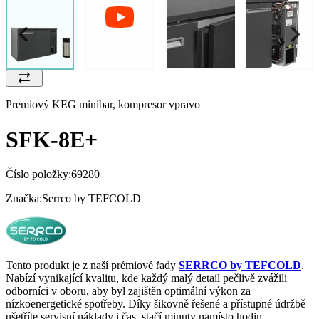
Premiový KEG minibar, kompresor vpravo
SFK-8E+
Číslo položky:
69280
Značka:
Serrco by TEFCOLD
Tento produkt je z naší prémiové řady
SERRCO by TEFCOLD
.
Nabízí vynikající kvalitu, kde každý malý detail pečlivě zvážili
odborníci v oboru, aby byl zajištěn optimální výkon za
nízkoenergetické spotřeby. Díky šikovně řešené a přístupné údržbě
ušetříte servisní náklady i čas, stačí minuty namísto hodin.