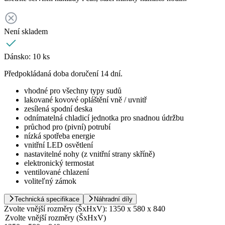
Není skladem
Dánsko:
10 ks
Předpokládaná doba doručení 14 dní.
vhodné pro všechny typy sudů
lakované kovové opláštění vně / uvnitř
zesílená spodní deska
odnímatelná chladicí jednotka pro snadnou údržbu
průchod pro (pivní) potrubí
nízká spotřeba energie
vnitřní LED osvětlení
nastavitelné nohy (z vnitřní strany skříně)
elektronický termostat
ventilované chlazení
voliteľný zámok
Technická specifikace
Náhradní díly
Zvolte vnější rozměry (ŠxHxV):
1350 x 580 x 840
Zvolte vnější rozměry (ŠxHxV)