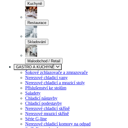
Kuchyně
Restaurace
Skladování
Maloobchod / Retail
GASTRO A KUCHYNĚ
Šokové zchlazovače a zmrazovače
Nerezové chladicí vany
Nerezové chladicí a mrazicí stoly
Příslušenství ke stolům
Saladety
Chladicí nástavby
Chladicí podestavby
Nerezové chladicí skříně
Nerezové mrazicí skříně
Série G-line
Nerezové chladicí komory na odpad