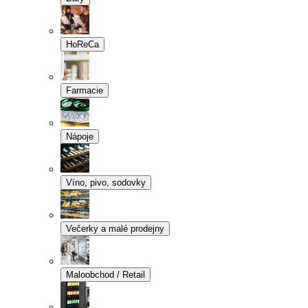
HoReCa
Farmacie
Nápoje
Víno, pivo, sodovky
Večerky a malé prodejny
Maloobchod / Retail