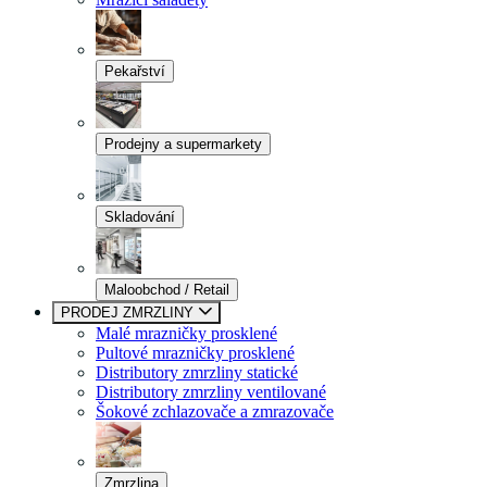
Pekařství
Prodejny a supermarkety
Skladování
Maloobchod / Retail
PRODEJ ZMRZLINY
Malé mrazničky prosklené
Pultové mrazničky prosklené
Distributory zmrzliny statické
Distributory zmrzliny ventilované
Šokové zchlazovače a zmrazovače
Zmrzlina