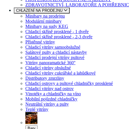
ZDRAVOTNICTVÍ, LABORATOŘE A POHŘEBNIC
CHLAZENÍ NA PRODEJNU
Minibary na prodejnu
Modulární minibary
Minibary na sudy KEG
Chladicí skříně prosklené - 1 dveře
Chladicí skříně prosklené - 2-3 dveře
Přístěnné vitríny
Chladicí vitríny samoobslužné
Salátové pulty a chladicí nástavby
Chladicí prodejní vitríny pultové
Vitríny panoramatické 360°
Chladicí vitríny obslužné
Chladicí vitríny cukrářské a lahůdkové
Distributory zmrzliny
Chladicí ostrovy a pultové chladničky prosklené
Chladicí vitríny nad ostrov
Vinotéky a chladničky na víno
Mobilní pojízdné chladničky
Neutrální vitríny a pulty
Teplé vitríny
Bary