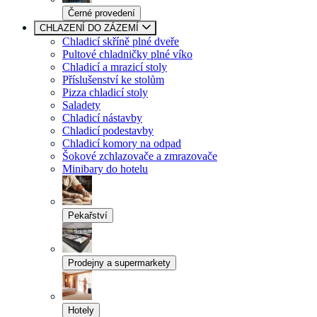
Černé provedení
CHLAZENÍ DO ZÁZEMÍ
Chladicí skříně plné dveře
Pultové chladničky plné víko
Chladicí a mrazicí stoly
Příslušenství ke stolům
Pizza chladicí stoly
Saladety
Chladicí nástavby
Chladicí podestavby
Chladicí komory na odpad
Šokové zchlazovače a zmrazovače
Minibary do hotelu
Pekařství
Prodejny a supermarkety
Hotely