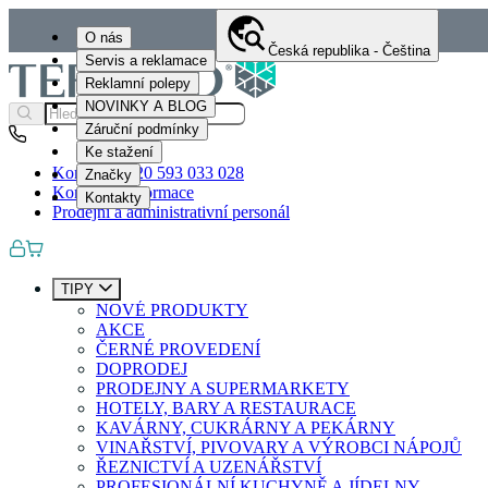
O nás
Česká republika - Čeština
Servis a reklamace
Reklamní polepy
NOVINKY A BLOG
Záruční podmínky
Ke stažení
Kontakty
+420 593 033 028
Značky
Kontaktní informace
Kontakty
Prodejní a administrativní personál
TIPY
NOVÉ PRODUKTY
AKCE
ČERNÉ PROVEDENÍ
DOPRODEJ
PRODEJNY A SUPERMARKETY
HOTELY, BARY A RESTAURACE
KAVÁRNY, CUKRÁRNY A PEKÁRNY
VINAŘSTVÍ, PIVOVARY A VÝROBCI NÁPOJŮ
ŘEZNICTVÍ A UZENÁŘSTVÍ
PROFESIONÁLNÍ KUCHYNĚ A JÍDELNY