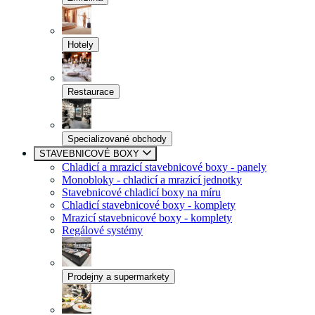
Hotely
Restaurace
Specializované obchody
STAVEBNICOVÉ BOXY
Chladicí a mrazicí stavebnicové boxy - panely
Monobloky - chladicí a mrazicí jednotky
Stavebnicové chladicí boxy na míru
Chladicí stavebnicové boxy - komplety
Mrazicí stavebnicové boxy - komplety
Regálové systémy
Prodejny a supermarkety