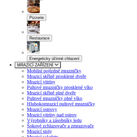
Pizzerie
Restaurace
Energeticky účinné chlazení
MRAZICÍ ZAŘÍZENÍ
Mobilní pojízdné mrazničky
Mrazicí skříně prosklené dveře
Mrazicí vitríny
Pultové mrazničky prosklené víko
Mrazicí skříně plné dveře
Pultové mrazničky plné víko
Hlubokomrazicí pultové mrazničky
Mrazicí ostrovy
Mrazicí vitríny nad ostrov
Výrobníky a zásobníky ledu
Šokové zchlazovače a zmrazovače
Mrazicí stoly
Mrazicí saladety