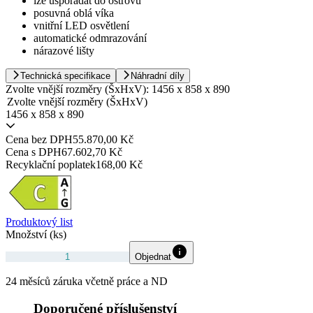
lze uspořádat do ostrovů
posuvná oblá víka
vnitřní LED osvětlení
automatické odmrazování
nárazové lišty
Technická specifikace
Náhradní díly
Zvolte vnější rozměry (ŠxHxV):
1456 x 858 x 890
Zvolte vnější rozměry (ŠxHxV)
1456 x 858 x 890
Cena bez DPH
55.870,00 Kč
Cena s DPH
67.602,70 Kč
Recyklační poplatek
168,00 Kč
Produktový list
Množství (ks)
Objednat
24 měsíců záruka včetně práce a ND
Doporučené příslušenství