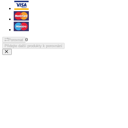
0
Porovnat
Přidejte další produkty k porovnání