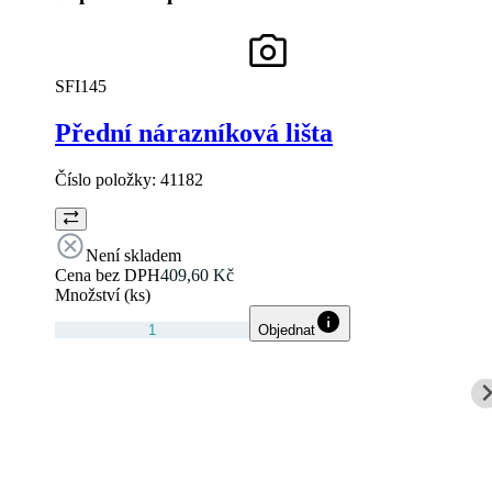
SFI145
Přední nárazníková lišta
Číslo položky:
41182
Není skladem
Cena bez DPH
409,60 Kč
Množství (ks)
Objednat