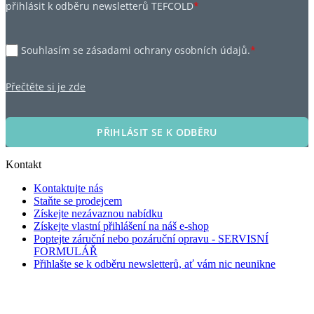
přihlásit k odběru newsletterů TEFCOLD
*
Souhlasím se zásadami ochrany osobních údajů.
*
Přečtěte si je zde
PŘIHLÁSIT SE K ODBĚRU
Kontakt
Kontaktujte nás
Staňte se prodejcem
Získejte nezávaznou nabídku
Získejte vlastní přihlášení na náš e-shop
Poptejte záruční nebo pozáruční opravu - SERVISNÍ
FORMULÁŘ
Přihlašte se k odběru newsletterů, ať vám nic neunikne