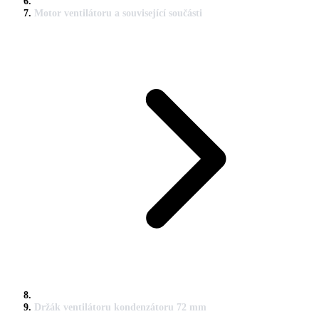
Motor ventilátoru a související součásti
Držák ventilátoru kondenzátoru 72 mm