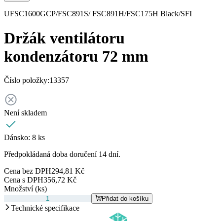
UFSC1600GCP/FSC891S/ FSC891H/FSC175H Black/SFI
Držák ventilátoru
kondenzátoru 72 mm
Číslo položky:
13357
Není skladem
Dánsko:
8 ks
Předpokládaná doba doručení 14 dní.
Cena bez DPH
294,81 Kč
Cena s DPH
356,72 Kč
Množství (ks)
Přidat do košíku
Technické specifikace