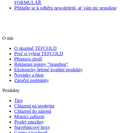
FORMULÁŘ
Přihlašte se k odběru newsletterů, ať vám nic neunikne
O nás
O skupině TEFCOLD
Proč si vybrat TEFCOLD
Přeprava zboží
Reklamní polepy "branding"
Ekologicky šetrmé kvalitní produkty
Novinky a blog
Záruční podmínky
Produkty
Tipy
Chlazení na prodejnu
Chlazení do zázemí
Mrazicí zařízení
Prodej zmrzliny
Stavebnicové boxy
Gastro a kuchyně