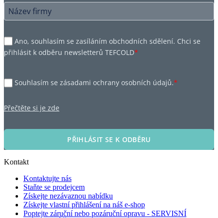
Ano, souhlasím se zasíláním obchodních sdělení. Chci se
přihlásit k odběru newsletterů TEFCOLD
*
Souhlasím se zásadami ochrany osobních údajů.
*
Přečtěte si je zde
PŘIHLÁSIT SE K ODBĚRU
Kontakt
Kontaktujte nás
Staňte se prodejcem
Získejte nezávaznou nabídku
Získejte vlastní přihlášení na náš e-shop
Poptejte záruční nebo pozáruční opravu - SERVISNÍ