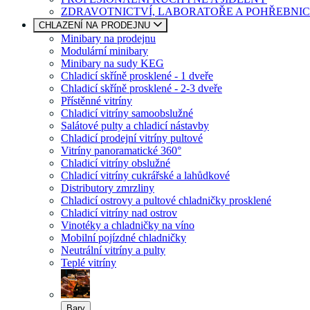
ZDRAVOTNICTVÍ, LABORATOŘE A POHŘEBNIC
CHLAZENÍ NA PRODEJNU
Minibary na prodejnu
Modulární minibary
Minibary na sudy KEG
Chladicí skříně prosklené - 1 dveře
Chladicí skříně prosklené - 2-3 dveře
Přístěnné vitríny
Chladicí vitríny samoobslužné
Salátové pulty a chladicí nástavby
Chladicí prodejní vitríny pultové
Vitríny panoramatické 360°
Chladicí vitríny obslužné
Chladicí vitríny cukrářské a lahůdkové
Distributory zmrzliny
Chladicí ostrovy a pultové chladničky prosklené
Chladicí vitríny nad ostrov
Vinotéky a chladničky na víno
Mobilní pojízdné chladničky
Neutrální vitríny a pulty
Teplé vitríny
Bary