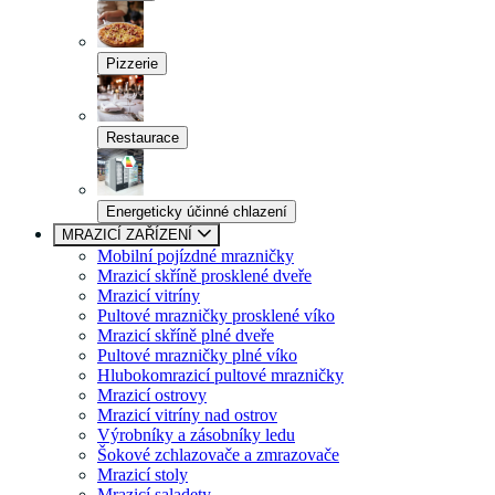
Pizzerie
Restaurace
Energeticky účinné chlazení
MRAZICÍ ZAŘÍZENÍ
Mobilní pojízdné mrazničky
Mrazicí skříně prosklené dveře
Mrazicí vitríny
Pultové mrazničky prosklené víko
Mrazicí skříně plné dveře
Pultové mrazničky plné víko
Hlubokomrazicí pultové mrazničky
Mrazicí ostrovy
Mrazicí vitríny nad ostrov
Výrobníky a zásobníky ledu
Šokové zchlazovače a zmrazovače
Mrazicí stoly
Mrazicí saladety