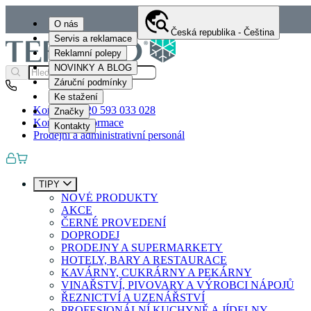
O nás
Česká republika - Čeština
Servis a reklamace
Reklamní polepy
NOVINKY A BLOG
Záruční podmínky
Ke stažení
Kontakty
+420 593 033 028
Značky
Kontaktní informace
Kontakty
Prodejní a administrativní personál
TIPY
NOVÉ PRODUKTY
AKCE
ČERNÉ PROVEDENÍ
DOPRODEJ
PRODEJNY A SUPERMARKETY
HOTELY, BARY A RESTAURACE
KAVÁRNY, CUKRÁRNY A PEKÁRNY
VINAŘSTVÍ, PIVOVARY A VÝROBCI NÁPOJŮ
ŘEZNICTVÍ A UZENÁŘSTVÍ
PROFESIONÁLNÍ KUCHYNĚ A JÍDELNY