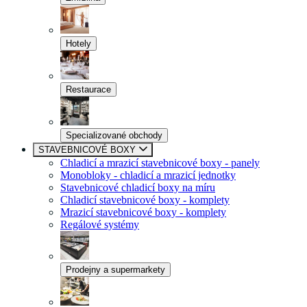
Hotely
Restaurace
Specializované obchody
STAVEBNICOVÉ BOXY
Chladicí a mrazicí stavebnicové boxy - panely
Monobloky - chladicí a mrazicí jednotky
Stavebnicové chladicí boxy na míru
Chladicí stavebnicové boxy - komplety
Mrazicí stavebnicové boxy - komplety
Regálové systémy
Prodejny a supermarkety