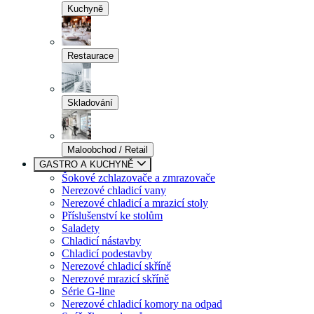
Kuchyně
Restaurace
Skladování
Maloobchod / Retail
GASTRO A KUCHYNĚ
Šokové zchlazovače a zmrazovače
Nerezové chladicí vany
Nerezové chladicí a mrazicí stoly
Příslušenství ke stolům
Saladety
Chladicí nástavby
Chladicí podestavby
Nerezové chladicí skříně
Nerezové mrazicí skříně
Série G-line
Nerezové chladicí komory na odpad