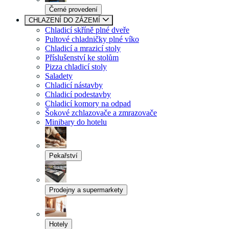
Černé provedení
CHLAZENÍ DO ZÁZEMÍ
Chladicí skříně plné dveře
Pultové chladničky plné víko
Chladicí a mrazicí stoly
Příslušenství ke stolům
Pizza chladicí stoly
Saladety
Chladicí nástavby
Chladicí podestavby
Chladicí komory na odpad
Šokové zchlazovače a zmrazovače
Minibary do hotelu
Pekařství
Prodejny a supermarkety
Hotely