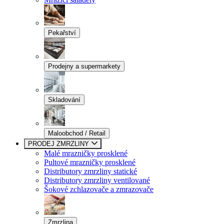
Pekařství
Prodejny a supermarkety
Skladování
Maloobchod / Retail
PRODEJ ZMRZLINY
Malé mrazničky prosklené
Pultové mrazničky prosklené
Distributory zmrzliny statické
Distributory zmrzliny ventilované
Šokové zchlazovače a zmrazovače
Zmrzlina