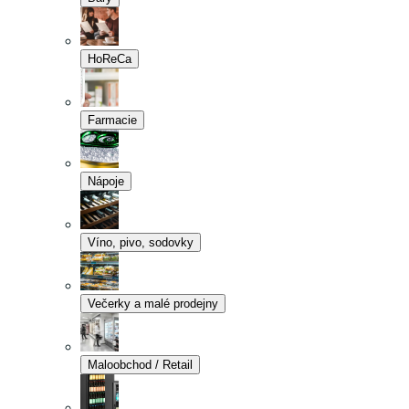
HoReCa
Farmacie
Nápoje
Víno, pivo, sodovky
Večerky a malé prodejny
Maloobchod / Retail