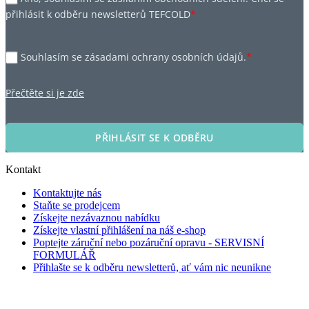
přihlásit k odběru newsletterů TEFCOLD
*
Souhlasím se zásadami ochrany osobních údajů.
*
Přečtěte si je zde
PŘIHLÁSIT SE K ODBĚRU
Kontakt
Kontaktujte nás
Staňte se prodejcem
Získejte nezávaznou nabídku
Získejte vlastní přihlášení na náš e-shop
Poptejte záruční nebo pozáruční opravu - SERVISNÍ
FORMULÁŘ
Přihlašte se k odběru newsletterů, ať vám nic neunikne