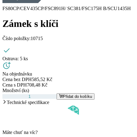
FS80CP/CEV435CP/FSC891H/ SC381/FSC175H B/SCU1435H
Zámek s klíči
Číslo položky:
10715
Ostrava:
5 ks
Na objednávku
Cena bez DPH
585,52 Kč
Cena s DPH
708,48 Kč
Množství (ks)
Přidat do košíku
Technické specifikace
Máte chuť na víc?