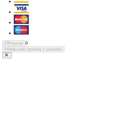
0
Porovnat
Přidejte další produkty k porovnání