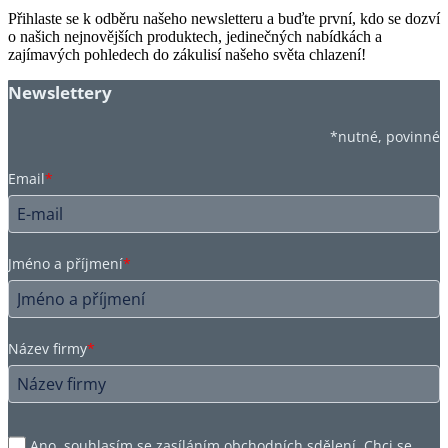
Přihlaste se k odběru našeho newsletteru a buďte první, kdo se dozví
o našich nejnovějších produktech, jedinečných nabídkách a
zajímavých pohledech do zákulisí našeho světa chlazení!
Newslettery
*nutné, povinné
Email
*
Jméno a příjmení
*
Název firmy
*
Ano, souhlasím se zasíláním obchodních sdělení. Chci se