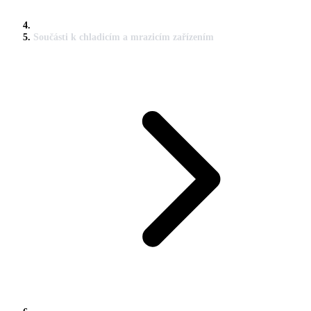
Součásti k chladicím a mrazicím zařízením