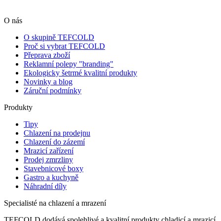
O nás
O skupině TEFCOLD
Proč si vybrat TEFCOLD
Přeprava zboží
Reklamní polepy "branding"
Ekologicky šetrmé kvalitní produkty
Novinky a blog
Záruční podmínky
Produkty
Tipy
Chlazení na prodejnu
Chlazení do zázemí
Mrazicí zařízení
Prodej zmrzliny
Stavebnicové boxy
Gastro a kuchyně
Náhradní díly
Specialisté na chlazení a mrazení
TEFCOLD dodává spolehlivé a kvalitní produkty chladicí a mrazicí