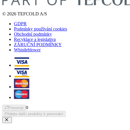
© 2026 TEFCOLD A/S
GDPR
Podmínky používání cookies
Obchodní podmínky
Recyklace a legislativa
ZÁRUČNÍ PODMÍNKY
Whistleblower
0
Porovnat
Přidejte další produkty k porovnání