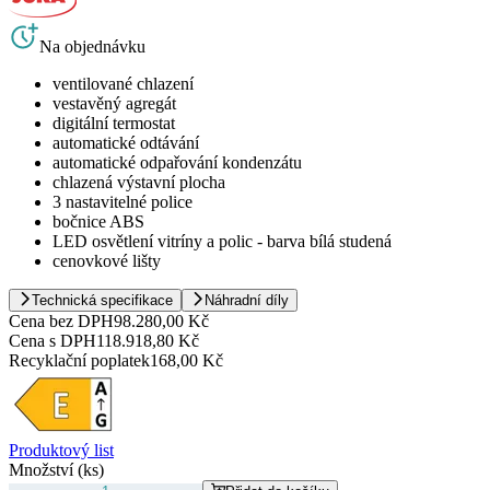
Na objednávku
ventilované chlazení
vestavěný agregát
digitální termostat
automatické odtávání
automatické odpařování kondenzátu
chlazená výstavní plocha
3 nastavitelné police
bočnice ABS
LED osvětlení vitríny a polic - barva bílá studená
cenovkové lišty
Technická specifikace
Náhradní díly
Cena bez DPH
98.280,00 Kč
Cena s DPH
118.918,80 Kč
Recyklační poplatek
168,00 Kč
Produktový list
Množství (ks)