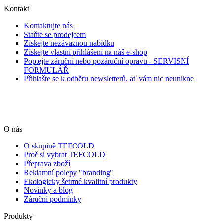
Kontakt
Kontaktujte nás
Staňte se prodejcem
Získejte nezávaznou nabídku
Získejte vlastní přihlášení na náš e-shop
Poptejte záruční nebo pozáruční opravu - SERVISNÍ
FORMULÁŘ
Přihlašte se k odběru newsletterů, ať vám nic neunikne
O nás
O skupině TEFCOLD
Proč si vybrat TEFCOLD
Přeprava zboží
Reklamní polepy "branding"
Ekologicky šetrmé kvalitní produkty
Novinky a blog
Záruční podmínky
Produkty