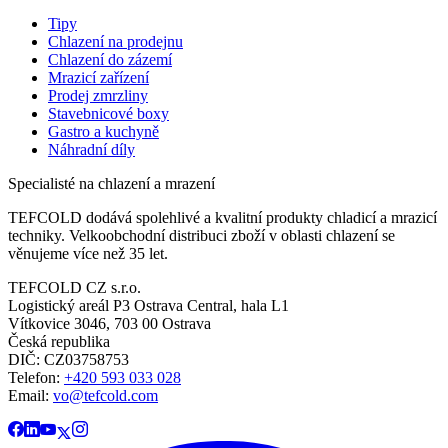
Tipy
Chlazení na prodejnu
Chlazení do zázemí
Mrazicí zařízení
Prodej zmrzliny
Stavebnicové boxy
Gastro a kuchyně
Náhradní díly
Specialisté na chlazení a mrazení
TEFCOLD dodává spolehlivé a kvalitní produkty chladicí a mrazicí
techniky. Velkoobchodní distribuci zboží v oblasti chlazení se
věnujeme více než 35 let.
TEFCOLD CZ s.r.o.
Logistický areál P3 Ostrava Central, hala L1
Vítkovice 3046, 703 00 Ostrava
Česká republika
DIČ: CZ03758753​​​​​​
Telefon:
+420 593 033 028
Email:
vo@tefcold.com