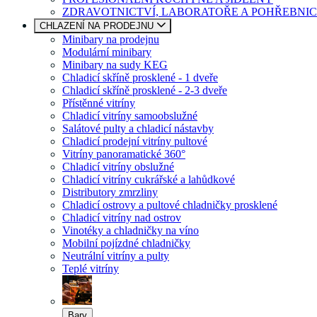
ZDRAVOTNICTVÍ, LABORATOŘE A POHŘEBNIC
CHLAZENÍ NA PRODEJNU
Minibary na prodejnu
Modulární minibary
Minibary na sudy KEG
Chladicí skříně prosklené - 1 dveře
Chladicí skříně prosklené - 2-3 dveře
Přístěnné vitríny
Chladicí vitríny samoobslužné
Salátové pulty a chladicí nástavby
Chladicí prodejní vitríny pultové
Vitríny panoramatické 360°
Chladicí vitríny obslužné
Chladicí vitríny cukrářské a lahůdkové
Distributory zmrzliny
Chladicí ostrovy a pultové chladničky prosklené
Chladicí vitríny nad ostrov
Vinotéky a chladničky na víno
Mobilní pojízdné chladničky
Neutrální vitríny a pulty
Teplé vitríny
Bary