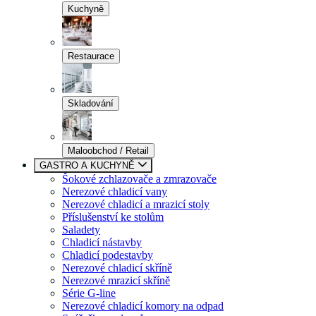
Kuchyně
Restaurace
Skladování
Maloobchod / Retail
GASTRO A KUCHYNĚ
Šokové zchlazovače a zmrazovače
Nerezové chladicí vany
Nerezové chladicí a mrazicí stoly
Příslušenství ke stolům
Saladety
Chladicí nástavby
Chladicí podestavby
Nerezové chladicí skříně
Nerezové mrazicí skříně
Série G-line
Nerezové chladicí komory na odpad