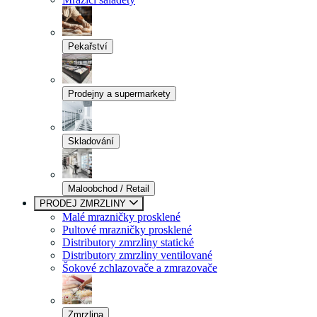
Pekařství
Prodejny a supermarkety
Skladování
Maloobchod / Retail
PRODEJ ZMRZLINY
Malé mrazničky prosklené
Pultové mrazničky prosklené
Distributory zmrzliny statické
Distributory zmrzliny ventilované
Šokové zchlazovače a zmrazovače
Zmrzlina