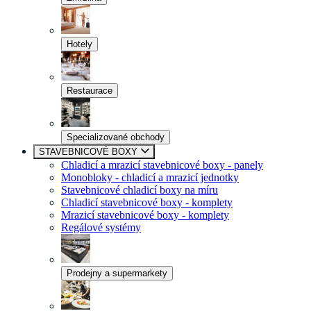
Hotely
Restaurace
Specializované obchody
STAVEBNICOVÉ BOXY
Chladicí a mrazicí stavebnicové boxy - panely
Monobloky - chladicí a mrazicí jednotky
Stavebnicové chladicí boxy na míru
Chladicí stavebnicové boxy - komplety
Mrazicí stavebnicové boxy - komplety
Regálové systémy
Prodejny a supermarkety