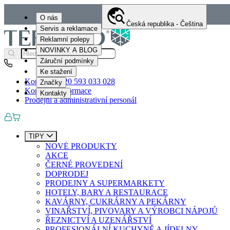
O nás
Česká republika - Čeština
Servis a reklamace
Reklamní polepy
NOVINKY A BLOG
Záruční podmínky
Ke stažení
Kontakty
+420 593 033 028
Značky
Kontaktní informace
Kontakty
Prodejní a administrativní personál
TIPY
NOVÉ PRODUKTY
AKCE
ČERNÉ PROVEDENÍ
DOPRODEJ
PRODEJNY A SUPERMARKETY
HOTELY, BARY A RESTAURACE
KAVÁRNY, CUKRÁRNY A PEKÁRNY
VINAŘSTVÍ, PIVOVARY A VÝROBCI NÁPOJŮ
ŘEZNICTVÍ A UZENÁŘSTVÍ
PROFESIONÁLNÍ KUCHYNĚ A JÍDELNY