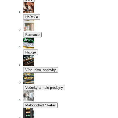
HoReCa
Farmacie
Nápoje
Víno, pivo, sodovky
Večerky a malé prodejny
Maloobchod / Retail