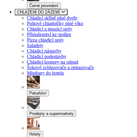
Černé provedení
CHLAZENÍ DO ZÁZEMÍ
Chladicí skříně plné dveře
Pultové chladničky plné víko
Chladicí a mrazicí stoly
Příslušenství ke stolům
Pizza chladicí stoly
Saladety
Chladicí nástavby
Chladicí podestavby
Chladicí komory na odpad
Šokové zchlazovače a zmrazovače
Minibary do hotelu
Pekařství
Prodejny a supermarkety
Hotely