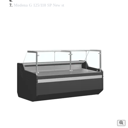
Modena G 125/110 SP New st