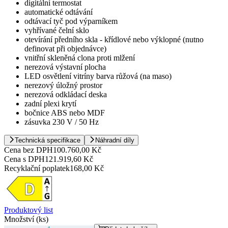
digitální termostat
automatické odtávání
odtávací tyč pod výparníkem
vyhřívané čelní sklo
otevírání předního skla - křídlové nebo výklopné (nutno
definovat při objednávce)
vnitřní skleněná clona proti mlžení
nerezová výstavní plocha
LED osvětlení vitríny barva růžová (na maso)
nerezový úložný prostor
nerezová odkládací deska
zadní plexi krytí
bočnice ABS nebo MDF
zásuvka 230 V / 50 Hz
Technická specifikace
Náhradní díly
Cena bez DPH
100.760,00 Kč
Cena s DPH
121.919,60 Kč
Recyklační poplatek
168,00 Kč
Produktový list
Množství (ks)