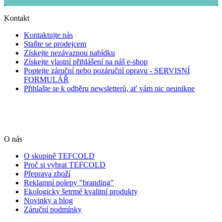
Kontakt
Kontaktujte nás
Staňte se prodejcem
Získejte nezávaznou nabídku
Získejte vlastní přihlášení na náš e-shop
Poptejte záruční nebo pozáruční opravu - SERVISNÍ
FORMULÁŘ
Přihlašte se k odběru newsletterů, ať vám nic neunikne
O nás
O skupině TEFCOLD
Proč si vybrat TEFCOLD
Přeprava zboží
Reklamní polepy "branding"
Ekologicky šetrmé kvalitní produkty
Novinky a blog
Záruční podmínky