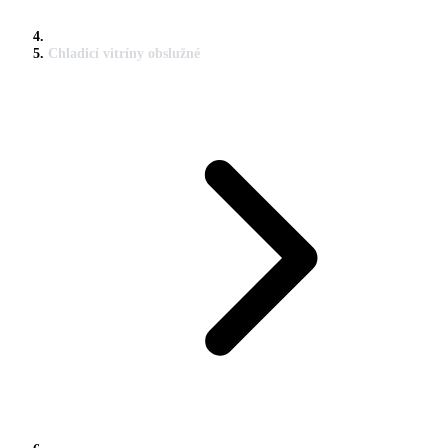
Chladicí vitríny obslužné