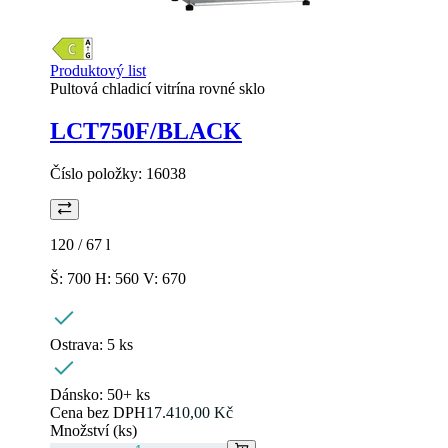
Produktový list
Pultová chladicí vitrína rovné sklo
LCT750F/BLACK
Číslo položky:
16038
120 / 67
l
Š: 700 H: 560 V: 670
Ostrava:
5 ks
Dánsko:
50+ ks
Cena bez DPH
17.410,00 Kč
Množství (ks)