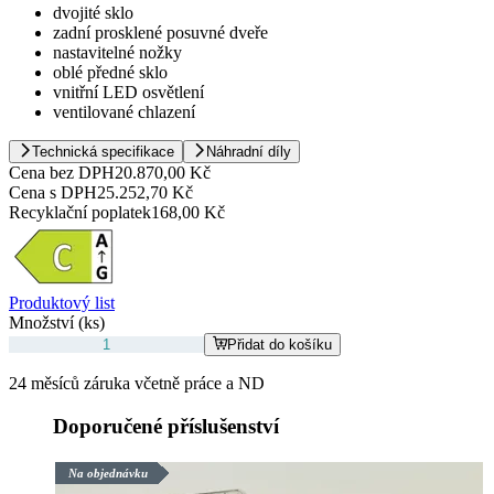
dvojité sklo
zadní prosklené posuvné dveře
nastavitelné nožky
oblé předné sklo
vnitřní LED osvětlení
ventilované chlazení
Technická specifikace
Náhradní díly
Cena bez DPH
20.870,00 Kč
Cena s DPH
25.252,70 Kč
Recyklační poplatek
168,00 Kč
Produktový list
Množství (ks)
Přidat do košíku
24 měsíců záruka včetně práce a ND
Doporučené příslušenství
Na objednávku