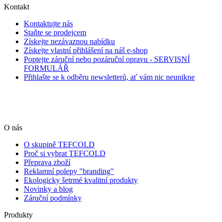
Kontakt
Kontaktujte nás
Staňte se prodejcem
Získejte nezávaznou nabídku
Získejte vlastní přihlášení na náš e-shop
Poptejte záruční nebo pozáruční opravu - SERVISNÍ
FORMULÁŘ
Přihlašte se k odběru newsletterů, ať vám nic neunikne
O nás
O skupině TEFCOLD
Proč si vybrat TEFCOLD
Přeprava zboží
Reklamní polepy "branding"
Ekologicky šetrmé kvalitní produkty
Novinky a blog
Záruční podmínky
Produkty