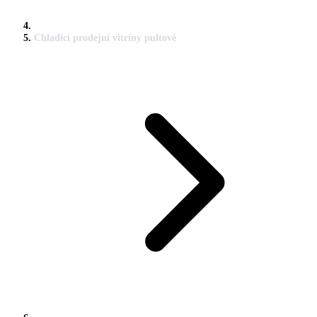
Chladicí prodejní vitríny pultové