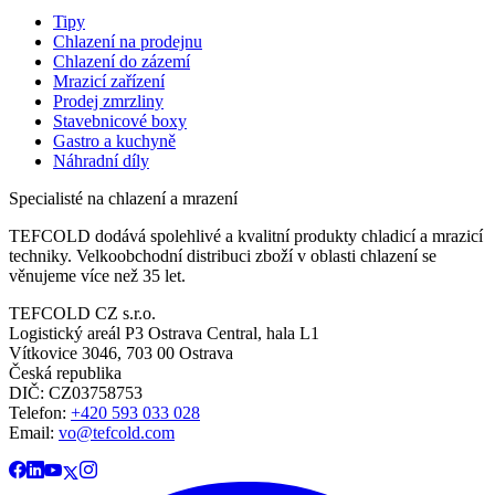
Tipy
Chlazení na prodejnu
Chlazení do zázemí
Mrazicí zařízení
Prodej zmrzliny
Stavebnicové boxy
Gastro a kuchyně
Náhradní díly
Specialisté na chlazení a mrazení
TEFCOLD dodává spolehlivé a kvalitní produkty chladicí a mrazicí
techniky. Velkoobchodní distribuci zboží v oblasti chlazení se
věnujeme více než 35 let.
TEFCOLD CZ s.r.o.
Logistický areál P3 Ostrava Central, hala L1
Vítkovice 3046, 703 00 Ostrava
Česká republika
DIČ: CZ03758753​​​​​​
Telefon:
+420 593 033 028
Email:
vo@tefcold.com