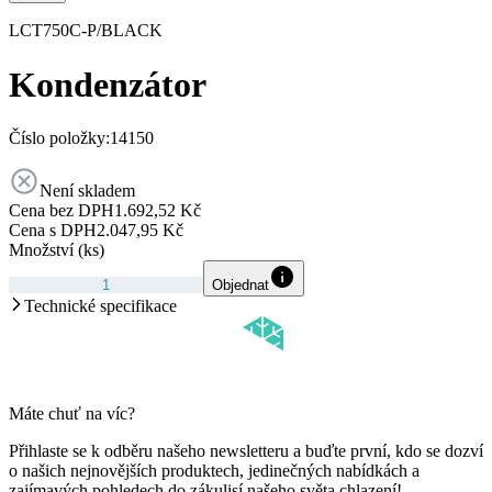
LCT750C-P/BLACK
Kondenzátor
Číslo položky:
14150
Není skladem
Cena bez DPH
1.692,52 Kč
Cena s DPH
2.047,95 Kč
Množství (ks)
Objednat
Technické specifikace
Máte chuť na víc?
Přihlaste se k odběru našeho newsletteru a buďte první, kdo se dozví
o našich nejnovějších produktech, jedinečných nabídkách a
zajímavých pohledech do zákulisí našeho světa chlazení!