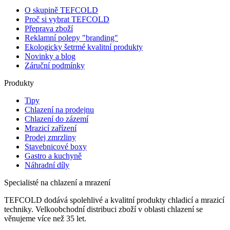
O skupině TEFCOLD
Proč si vybrat TEFCOLD
Přeprava zboží
Reklamní polepy "branding"
Ekologicky šetrmé kvalitní produkty
Novinky a blog
Záruční podmínky
Produkty
Tipy
Chlazení na prodejnu
Chlazení do zázemí
Mrazicí zařízení
Prodej zmrzliny
Stavebnicové boxy
Gastro a kuchyně
Náhradní díly
Specialisté na chlazení a mrazení
TEFCOLD dodává spolehlivé a kvalitní produkty chladicí a mrazicí
techniky. Velkoobchodní distribuci zboží v oblasti chlazení se
věnujeme více než 35 let.