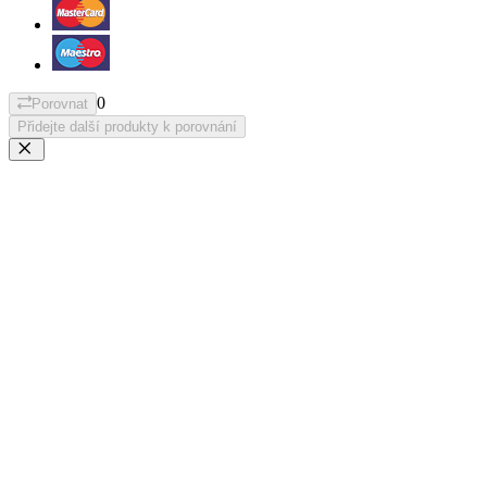
0
Porovnat
Přidejte další produkty k porovnání