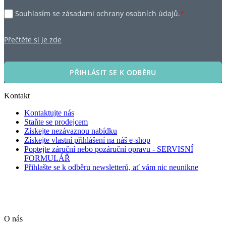
Souhlasím se zásadami ochrany osobních údajů.
*
Přečtěte si je zde
PŘIHLÁSIT SE K ODBĚRU
Kontakt
Kontaktujte nás
Staňte se prodejcem
Získejte nezávaznou nabídku
Získejte vlastní přihlášení na náš e-shop
Poptejte záruční nebo pozáruční opravu - SERVISNÍ
FORMULÁŘ
Přihlašte se k odběru newsletterů, ať vám nic neunikne
O nás