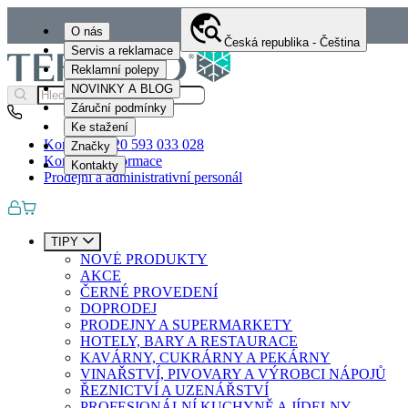
O nás
Česká republika - Čeština
Servis a reklamace
Reklamní polepy
NOVINKY A BLOG
Záruční podmínky
Ke stažení
Kontakty
+420 593 033 028
Značky
Kontaktní informace
Kontakty
Prodejní a administrativní personál
TIPY
NOVÉ PRODUKTY
AKCE
ČERNÉ PROVEDENÍ
DOPRODEJ
PRODEJNY A SUPERMARKETY
HOTELY, BARY A RESTAURACE
KAVÁRNY, CUKRÁRNY A PEKÁRNY
VINAŘSTVÍ, PIVOVARY A VÝROBCI NÁPOJŮ
ŘEZNICTVÍ A UZENÁŘSTVÍ
PROFESIONÁLNÍ KUCHYNĚ A JÍDELNY