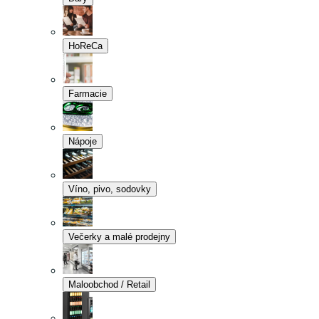
HoReCa
Farmacie
Nápoje
Víno, pivo, sodovky
Večerky a malé prodejny
Maloobchod / Retail