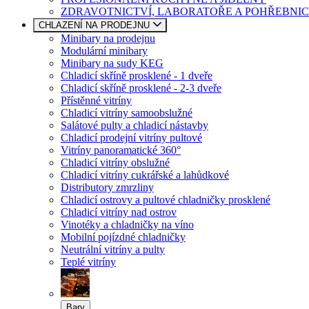
ZDRAVOTNICTVÍ, LABORATOŘE A POHŘEBNIC
CHLAZENÍ NA PRODEJNU
Minibary na prodejnu
Modulární minibary
Minibary na sudy KEG
Chladicí skříně prosklené - 1 dveře
Chladicí skříně prosklené - 2-3 dveře
Přístěnné vitríny
Chladicí vitríny samoobslužné
Salátové pulty a chladicí nástavby
Chladicí prodejní vitríny pultové
Vitríny panoramatické 360°
Chladicí vitríny obslužné
Chladicí vitríny cukrářské a lahůdkové
Distributory zmrzliny
Chladicí ostrovy a pultové chladničky prosklené
Chladicí vitríny nad ostrov
Vinotéky a chladničky na víno
Mobilní pojízdné chladničky
Neutrální vitríny a pulty
Teplé vitríny
Bary