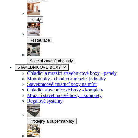
Hotely
Restaurace
Specializované obchody
STAVEBNICOVÉ BOXY
Chladicí a mrazicí stavebnicové boxy - panely
Monobloky - chladicí a mrazicí jednotky
Stavebnicové chladicí boxy na míru
Chladicí stavebnicové boxy - komplety
Mrazicí stavebnicové boxy - komplety
Regálové systémy
Prodejny a supermarkety