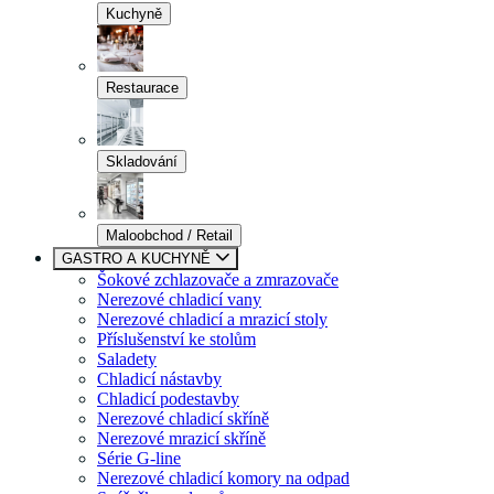
Kuchyně
Restaurace
Skladování
Maloobchod / Retail
GASTRO A KUCHYNĚ
Šokové zchlazovače a zmrazovače
Nerezové chladicí vany
Nerezové chladicí a mrazicí stoly
Příslušenství ke stolům
Saladety
Chladicí nástavby
Chladicí podestavby
Nerezové chladicí skříně
Nerezové mrazicí skříně
Série G-line
Nerezové chladicí komory na odpad