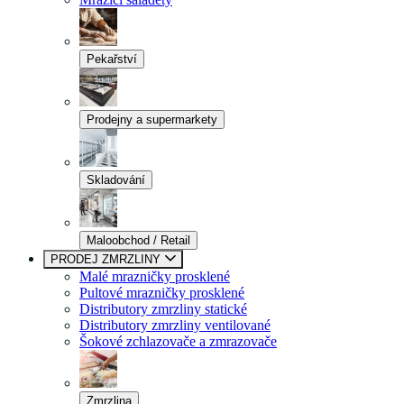
Pekařství
Prodejny a supermarkety
Skladování
Maloobchod / Retail
PRODEJ ZMRZLINY
Malé mrazničky prosklené
Pultové mrazničky prosklené
Distributory zmrzliny statické
Distributory zmrzliny ventilované
Šokové zchlazovače a zmrazovače
Zmrzlina