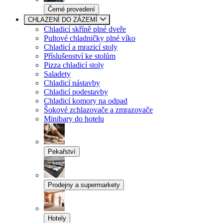
Černé provedení
CHLAZENÍ DO ZÁZEMÍ
Chladicí skříně plné dveře
Pultové chladničky plné víko
Chladicí a mrazicí stoly
Příslušenství ke stolům
Pizza chladicí stoly
Saladety
Chladicí nástavby
Chladicí podestavby
Chladicí komory na odpad
Šokové zchlazovače a zmrazovače
Minibary do hotelu
Pekařství
Prodejny a supermarkety
Hotely