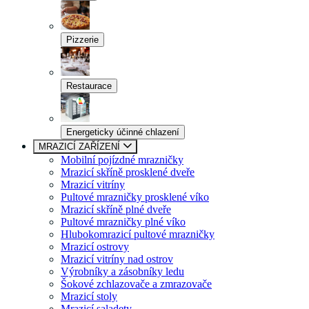
Pizzerie
Restaurace
Energeticky účinné chlazení
MRAZICÍ ZAŘÍZENÍ
Mobilní pojízdné mrazničky
Mrazicí skříně prosklené dveře
Mrazicí vitríny
Pultové mrazničky prosklené víko
Mrazicí skříně plné dveře
Pultové mrazničky plné víko
Hlubokomrazicí pultové mrazničky
Mrazicí ostrovy
Mrazicí vitríny nad ostrov
Výrobníky a zásobníky ledu
Šokové zchlazovače a zmrazovače
Mrazicí stoly
Mrazicí saladety