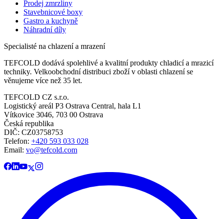
Prodej zmrzliny
Stavebnicové boxy
Gastro a kuchyně
Náhradní díly
Specialisté na chlazení a mrazení
TEFCOLD dodává spolehlivé a kvalitní produkty chladicí a mrazicí
techniky. Velkoobchodní distribuci zboží v oblasti chlazení se
věnujeme více než 35 let.
TEFCOLD CZ s.r.o.
Logistický areál P3 Ostrava Central, hala L1
Vítkovice 3046, 703 00 Ostrava
Česká republika
DIČ: CZ03758753​​​​​​
Telefon:
+420 593 033 028
Email:
vo@tefcold.com