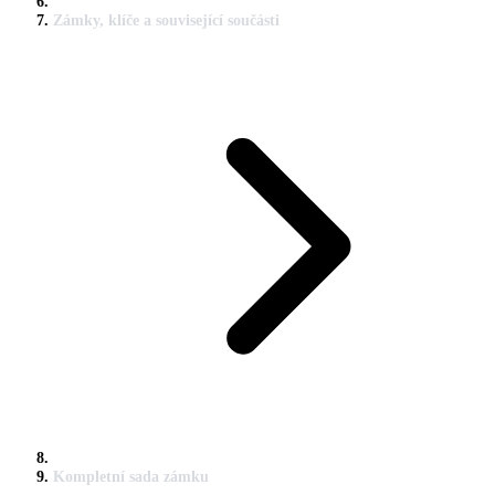
Zámky, klíče a související součásti
Kompletní sada zámku