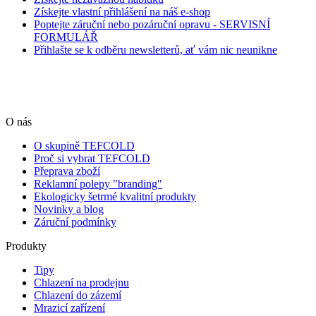
Získejte vlastní přihlášení na náš e-shop
Poptejte záruční nebo pozáruční opravu - SERVISNÍ
FORMULÁŘ
Přihlašte se k odběru newsletterů, ať vám nic neunikne
O nás
O skupině TEFCOLD
Proč si vybrat TEFCOLD
Přeprava zboží
Reklamní polepy "branding"
Ekologicky šetrmé kvalitní produkty
Novinky a blog
Záruční podmínky
Produkty
Tipy
Chlazení na prodejnu
Chlazení do zázemí
Mrazicí zařízení