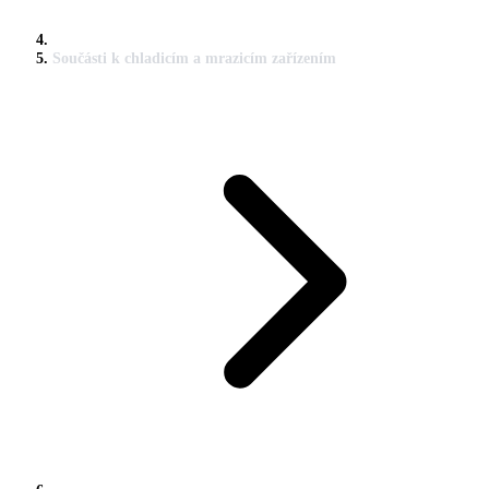
Součásti k chladicím a mrazicím zařízením