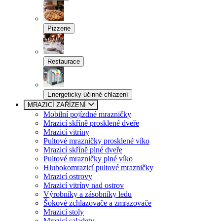
Pizzerie
Restaurace
Energeticky účinné chlazení
MRAZICÍ ZAŘÍZENÍ
Mobilní pojízdné mrazničky
Mrazicí skříně prosklené dveře
Mrazicí vitríny
Pultové mrazničky prosklené víko
Mrazicí skříně plné dveře
Pultové mrazničky plné víko
Hlubokomrazicí pultové mrazničky
Mrazicí ostrovy
Mrazicí vitríny nad ostrov
Výrobníky a zásobníky ledu
Šokové zchlazovače a zmrazovače
Mrazicí stoly
Mrazicí saladety