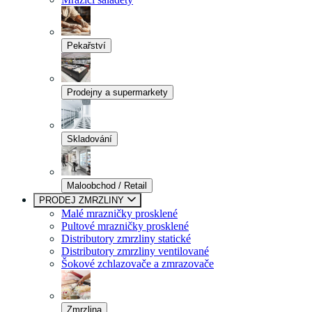
Pekařství
Prodejny a supermarkety
Skladování
Maloobchod / Retail
PRODEJ ZMRZLINY
Malé mrazničky prosklené
Pultové mrazničky prosklené
Distributory zmrzliny statické
Distributory zmrzliny ventilované
Šokové zchlazovače a zmrazovače
Zmrzlina