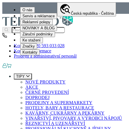
O nás
Česká republika - Čeština
Servis a reklamace
Reklamní polepy
NOVINKY A BLOG
Záruční podmínky
Ke stažení
Kontakty
+420 593 033 028
Značky
Kontaktní informace
Kontakty
Prodejní a administrativní personál
TIPY
NOVÉ PRODUKTY
AKCE
ČERNÉ PROVEDENÍ
DOPRODEJ
PRODEJNY A SUPERMARKETY
HOTELY, BARY A RESTAURACE
KAVÁRNY, CUKRÁRNY A PEKÁRNY
VINAŘSTVÍ, PIVOVARY A VÝROBCI NÁPOJŮ
ŘEZNICTVÍ A UZENÁŘSTVÍ
PROFESIONÁLNÍ KUCHYNĚ A JÍDELNY