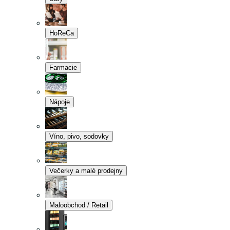
HoReCa
Farmacie
Nápoje
Víno, pivo, sodovky
Večerky a malé prodejny
Maloobchod / Retail