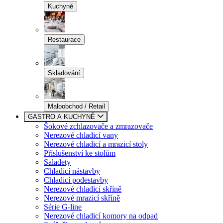
Kuchyně
Restaurace
Skladování
Maloobchod / Retail
GASTRO A KUCHYNĚ
Šokové zchlazovače a zmrazovače
Nerezové chladicí vany
Nerezové chladicí a mrazicí stoly
Příslušenství ke stolům
Saladety
Chladicí nástavby
Chladicí podestavby
Nerezové chladicí skříně
Nerezové mrazicí skříně
Série G-line
Nerezové chladicí komory na odpad