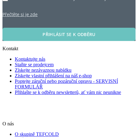
Přečtěte si je zde
PŘIHLÁSIT SE K ODBĚRU
Kontakt
Kontaktujte nás
Staňte se prodejcem
Získejte nezávaznou nabídku
Získejte vlastní přihlášení na náš e-shop
Poptejte záruční nebo pozáruční opravu - SERVISNÍ
FORMULÁŘ
Přihlašte se k odběru newsletterů, ať vám nic neunikne
O nás
O skupině TEFCOLD