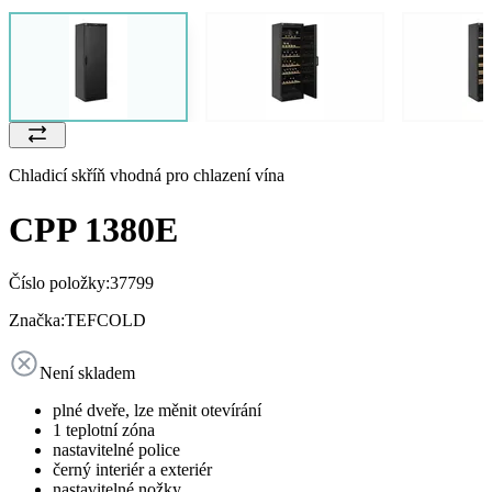
Chladicí skříň vhodná pro chlazení vína
CPP 1380E
Číslo položky:
37799
Značka:
TEFCOLD
Není skladem
plné dveře, lze měnit otevírání
1 teplotní zóna
nastavitelné police
černý interiér a exteriér
nastavitelné nožky