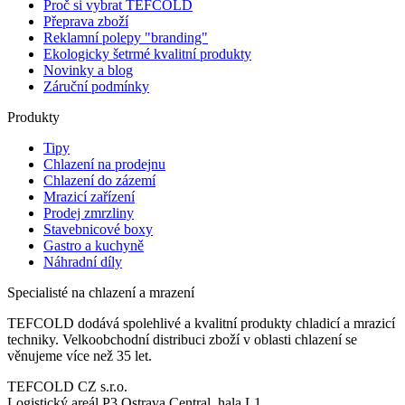
Proč si vybrat TEFCOLD
Přeprava zboží
Reklamní polepy "branding"
Ekologicky šetrmé kvalitní produkty
Novinky a blog
Záruční podmínky
Produkty
Tipy
Chlazení na prodejnu
Chlazení do zázemí
Mrazicí zařízení
Prodej zmrzliny
Stavebnicové boxy
Gastro a kuchyně
Náhradní díly
Specialisté na chlazení a mrazení
TEFCOLD dodává spolehlivé a kvalitní produkty chladicí a mrazicí
techniky. Velkoobchodní distribuci zboží v oblasti chlazení se
věnujeme více než 35 let.
TEFCOLD CZ s.r.o.
Logistický areál P3 Ostrava Central, hala L1