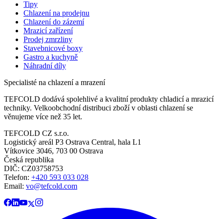
Tipy
Chlazení na prodejnu
Chlazení do zázemí
Mrazicí zařízení
Prodej zmrzliny
Stavebnicové boxy
Gastro a kuchyně
Náhradní díly
Specialisté na chlazení a mrazení
TEFCOLD dodává spolehlivé a kvalitní produkty chladicí a mrazicí
techniky. Velkoobchodní distribuci zboží v oblasti chlazení se
věnujeme více než 35 let.
TEFCOLD CZ s.r.o.
Logistický areál P3 Ostrava Central, hala L1
Vítkovice 3046, 703 00 Ostrava
Česká republika
DIČ: CZ03758753​​​​​​
Telefon:
+420 593 033 028
Email:
vo@tefcold.com