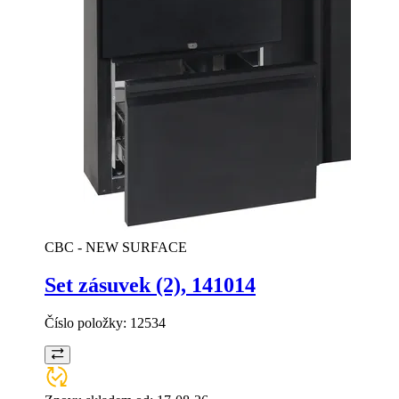
CBC - NEW SURFACE
Set zásuvek (2), 141014
Číslo položky:
12534