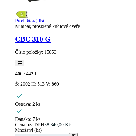
Produktový list
Minibar, prosklené křídlové dveře
CBC 310 G
Číslo položky:
15853
460 / 442
l
Š: 2002 H: 513 V: 860
Ostrava:
2 ks
Dánsko:
7 ks
Cena bez DPH
38.340,00 Kč
Množství (ks)