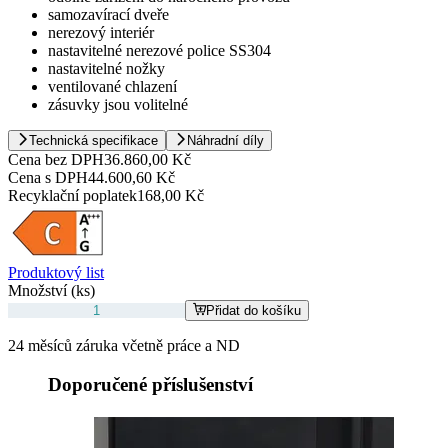
samozavírací dveře
nerezový interiér
nastavitelné nerezové police SS304
nastavitelné nožky
ventilované chlazení
zásuvky jsou volitelné
Technická specifikace
Náhradní díly
Cena bez DPH
36.860,00 Kč
Cena s DPH
44.600,60 Kč
Recyklační poplatek
168,00 Kč
Produktový list
Množství (ks)
Přidat do košíku
24 měsíců záruka včetně práce a ND
Doporučené příslušenství