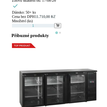
Znovu skladem od:
17-08-26
Dánsko:
50+ ks
Cena bez DPH
11.710,00 Kč
Množství (ks)
Příbuzné produkty