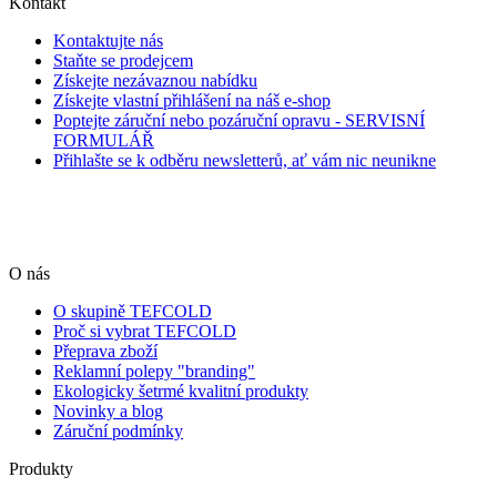
Kontakt
Kontaktujte nás
Staňte se prodejcem
Získejte nezávaznou nabídku
Získejte vlastní přihlášení na náš e-shop
Poptejte záruční nebo pozáruční opravu - SERVISNÍ
FORMULÁŘ
Přihlašte se k odběru newsletterů, ať vám nic neunikne
O nás
O skupině TEFCOLD
Proč si vybrat TEFCOLD
Přeprava zboží
Reklamní polepy "branding"
Ekologicky šetrmé kvalitní produkty
Novinky a blog
Záruční podmínky
Produkty