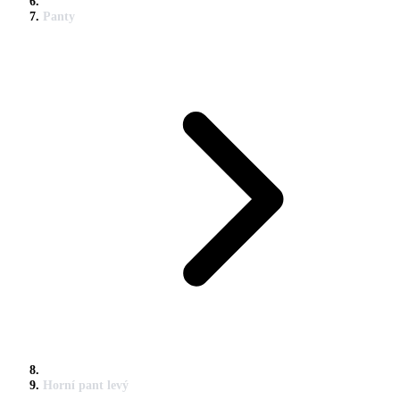
Panty
Horní pant levý