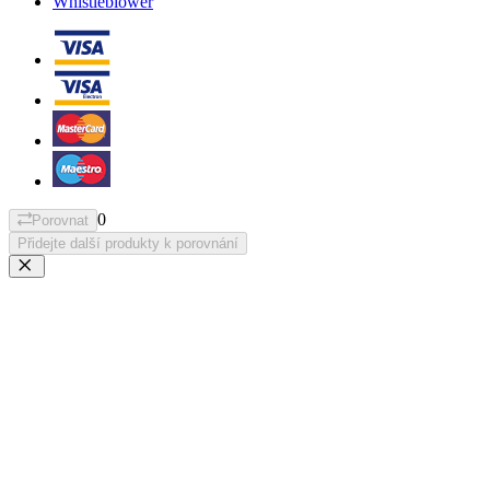
Whistleblower
0
Porovnat
Přidejte další produkty k porovnání