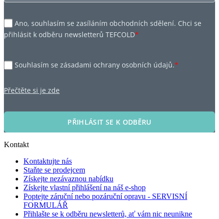
Ano, souhlasím se zasíláním obchodních sdělení. Chci se
přihlásit k odběru newsletterů TEFCOLD
*
Souhlasím se zásadami ochrany osobních údajů.
*
Přečtěte si je zde
PŘIHLÁSIT SE K ODBĚRU
Kontakt
Kontaktujte nás
Staňte se prodejcem
Získejte nezávaznou nabídku
Získejte vlastní přihlášení na náš e-shop
Poptejte záruční nebo pozáruční opravu - SERVISNÍ
FORMULÁŘ
Přihlašte se k odběru newsletterů, ať vám nic neunikne