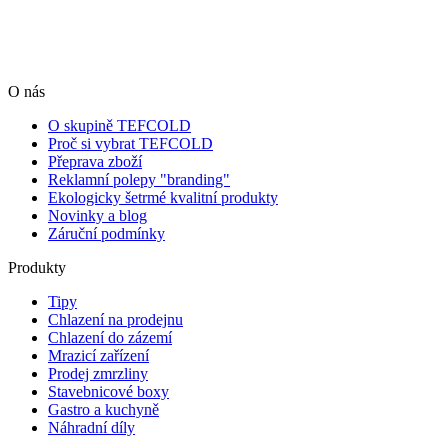
O nás
O skupině TEFCOLD
Proč si vybrat TEFCOLD
Přeprava zboží
Reklamní polepy "branding"
Ekologicky šetrmé kvalitní produkty
Novinky a blog
Záruční podmínky
Produkty
Tipy
Chlazení na prodejnu
Chlazení do zázemí
Mrazicí zařízení
Prodej zmrzliny
Stavebnicové boxy
Gastro a kuchyně
Náhradní díly