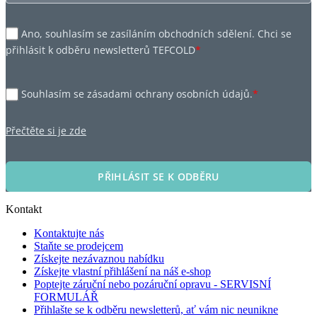
Ano, souhlasím se zasíláním obchodních sdělení. Chci se
přihlásit k odběru newsletterů TEFCOLD
*
Souhlasím se zásadami ochrany osobních údajů.
*
Přečtěte si je zde
PŘIHLÁSIT SE K ODBĚRU
Kontakt
Kontaktujte nás
Staňte se prodejcem
Získejte nezávaznou nabídku
Získejte vlastní přihlášení na náš e-shop
Poptejte záruční nebo pozáruční opravu - SERVISNÍ
FORMULÁŘ
Přihlašte se k odběru newsletterů, ať vám nic neunikne