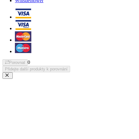
Whistleblower
0
Porovnat
Přidejte další produkty k porovnání