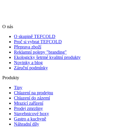
O nás
O skupině TEFCOLD
Proč si vybrat TEFCOLD
Přeprava zboží
Reklamní polepy "branding"
Ekologicky šetrmé kvalitní produkty
Novinky a blog
Záruční podmínky
Produkty
Tipy
Chlazení na prodejnu
Chlazení do zázemí
Mrazicí zařízení
Prodej zmrzliny
Stavebnicové boxy
Gastro a kuchyně
Náhradní díly