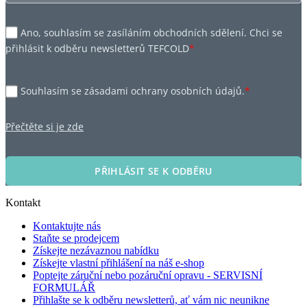
Ano, souhlasím se zasíláním obchodních sdělení. Chci se
přihlásit k odběru newsletterů TEFCOLD
*
Souhlasím se zásadami ochrany osobních údajů.
*
Přečtěte si je zde
PŘIHLÁSIT SE K ODBĚRU
Kontakt
Kontaktujte nás
Staňte se prodejcem
Získejte nezávaznou nabídku
Získejte vlastní přihlášení na náš e-shop
Poptejte záruční nebo pozáruční opravu - SERVISNÍ
FORMULÁŘ
Přihlašte se k odběru newsletterů, ať vám nic neunikne