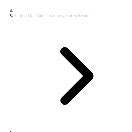
Součásti k chladicím a mrazicím zařízením