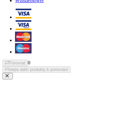
Whistleblower
0
Porovnat
Přidejte další produkty k porovnání