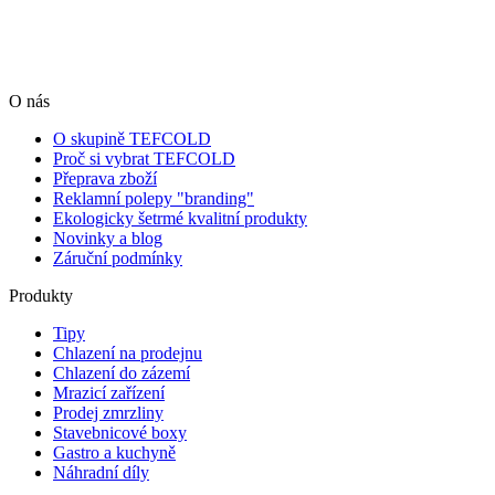
O nás
O skupině TEFCOLD
Proč si vybrat TEFCOLD
Přeprava zboží
Reklamní polepy "branding"
Ekologicky šetrmé kvalitní produkty
Novinky a blog
Záruční podmínky
Produkty
Tipy
Chlazení na prodejnu
Chlazení do zázemí
Mrazicí zařízení
Prodej zmrzliny
Stavebnicové boxy
Gastro a kuchyně
Náhradní díly