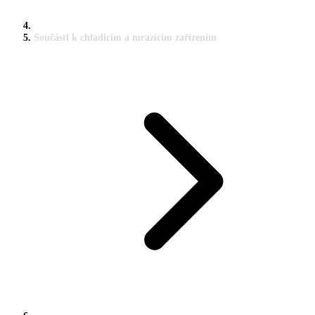
Součásti k chladicím a mrazicím zařízením