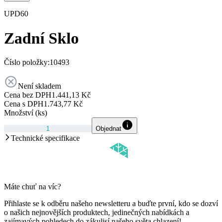
UPD60
Zadní Sklo
Číslo položky:
10493
Není skladem
Cena bez DPH
1.441,13 Kč
Cena s DPH
1.743,77 Kč
Množství (ks)
Objednat
Technické specifikace
Máte chuť na víc?
Přihlaste se k odběru našeho newsletteru a buďte první, kdo se dozví
o našich nejnovějších produktech, jedinečných nabídkách a
zajímavých pohledech do zákulisí našeho světa chlazení!