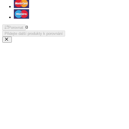
0
Porovnat
Přidejte další produkty k porovnání