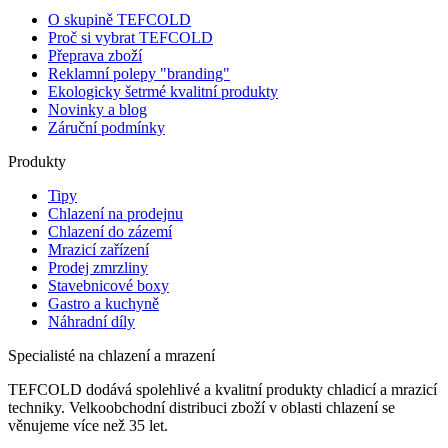
O skupině TEFCOLD
Proč si vybrat TEFCOLD
Přeprava zboží
Reklamní polepy "branding"
Ekologicky šetrmé kvalitní produkty
Novinky a blog
Záruční podmínky
Produkty
Tipy
Chlazení na prodejnu
Chlazení do zázemí
Mrazicí zařízení
Prodej zmrzliny
Stavebnicové boxy
Gastro a kuchyně
Náhradní díly
Specialisté na chlazení a mrazení
TEFCOLD dodává spolehlivé a kvalitní produkty chladicí a mrazicí
techniky. Velkoobchodní distribuci zboží v oblasti chlazení se
věnujeme více než 35 let.