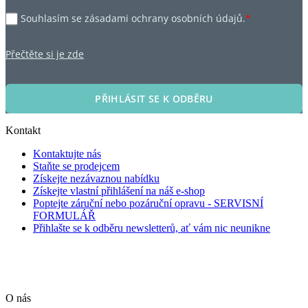
Souhlasím se zásadami ochrany osobních údajů.
*
Přečtěte si je zde
PŘIHLÁSIT SE K ODBĚRU
Kontakt
Kontaktujte nás
Staňte se prodejcem
Získejte nezávaznou nabídku
Získejte vlastní přihlášení na náš e-shop
Poptejte záruční nebo pozáruční opravu - SERVISNÍ
FORMULÁŘ
Přihlašte se k odběru newsletterů, ať vám nic neunikne
O nás