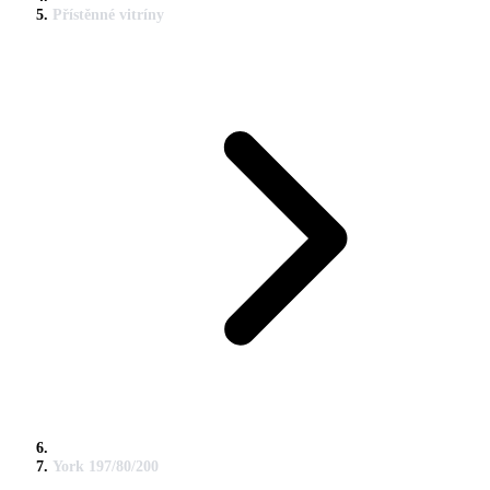
Přístěnné vitríny
York 197/80/200