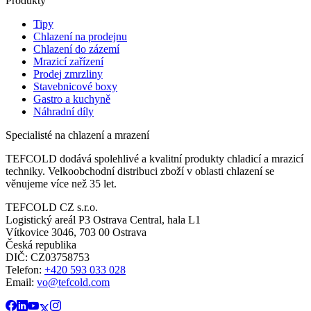
Produkty
Tipy
Chlazení na prodejnu
Chlazení do zázemí
Mrazicí zařízení
Prodej zmrzliny
Stavebnicové boxy
Gastro a kuchyně
Náhradní díly
Specialisté na chlazení a mrazení
TEFCOLD dodává spolehlivé a kvalitní produkty chladicí a mrazicí
techniky. Velkoobchodní distribuci zboží v oblasti chlazení se
věnujeme více než 35 let.
TEFCOLD CZ s.r.o.
Logistický areál P3 Ostrava Central, hala L1
Vítkovice 3046, 703 00 Ostrava
Česká republika
DIČ: CZ03758753​​​​​​
Telefon:
+420 593 033 028
Email:
vo@tefcold.com