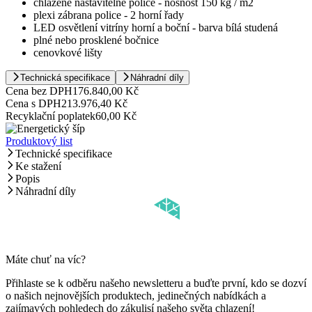
chlazené nastavitelné police - nosnost 150 kg / m2
plexi zábrana police - 2 horní řady
LED osvětlení vitríny horní a boční - barva bílá studená
plné nebo prosklené bočnice
cenovkové lišty
Technická specifikace
Náhradní díly
Cena bez DPH
176.840,00 Kč
Cena s DPH
213.976,40 Kč
Recyklační poplatek
60,00 Kč
Produktový list
Technické specifikace
Ke stažení
Popis
Náhradní díly
Máte chuť na víc?
Přihlaste se k odběru našeho newsletteru a buďte první, kdo se dozví
o našich nejnovějších produktech, jedinečných nabídkách a
zajímavých pohledech do zákulisí našeho světa chlazení!