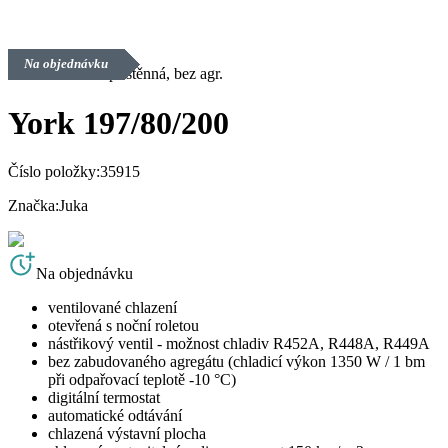
Na objednávku
Chladicí vitrína přístěnná, bez agr.
York 197/80/200
Číslo položky:
35915
Značka:
Juka
Na objednávku
ventilované chlazení
otevřená s noční roletou
nástřikový ventil - možnost chladiv R452A, R448A, R449A
bez zabudovaného agregátu (chladicí výkon 1350 W / 1 bm
při odpařovací teplotě -10 °C)
digitální termostat
automatické odtávání
chlazená výstavní plocha