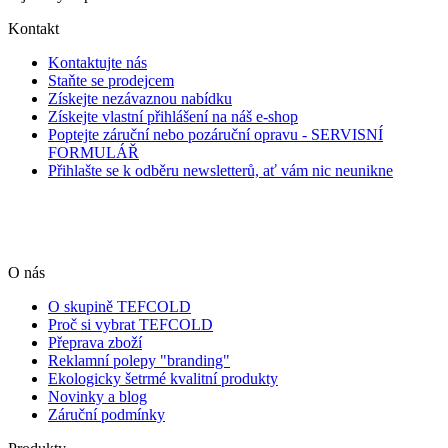
Kontakt
Kontaktujte nás
Staňte se prodejcem
Získejte nezávaznou nabídku
Získejte vlastní přihlášení na náš e-shop
Poptejte záruční nebo pozáruční opravu - SERVISNÍ
FORMULÁŘ
Přihlašte se k odběru newsletterů, ať vám nic neunikne
O nás
O skupině TEFCOLD
Proč si vybrat TEFCOLD
Přeprava zboží
Reklamní polepy "branding"
Ekologicky šetrmé kvalitní produkty
Novinky a blog
Záruční podmínky