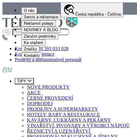
O nás
Česká republika - Čeština
Servis a reklamace
Reklamní polepy
NOVINKY A BLOG
Záruční podmínky
Ke stažení
Kontakty
+420 593 033 028
Značky
Kontaktní informace
Kontakty
Prodejní a administrativní personál
TIPY
NOVÉ PRODUKTY
AKCE
ČERNÉ PROVEDENÍ
DOPRODEJ
PRODEJNY A SUPERMARKETY
HOTELY, BARY A RESTAURACE
KAVÁRNY, CUKRÁRNY A PEKÁRNY
VINAŘSTVÍ, PIVOVARY A VÝROBCI NÁPOJŮ
ŘEZNICTVÍ A UZENÁŘSTVÍ
PROFESIONÁLNÍ KUCHYNĚ A JÍDELNY