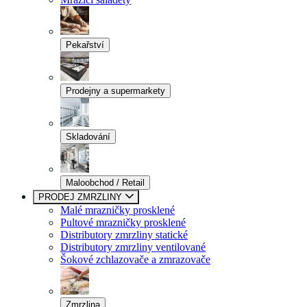
Pekařství
Prodejny a supermarkety
Skladování
Maloobchod / Retail
PRODEJ ZMRZLINY
Malé mrazničky prosklené
Pultové mrazničky prosklené
Distributory zmrzliny statické
Distributory zmrzliny ventilované
Šokové zchlazovače a zmrazovače
Zmrzlina