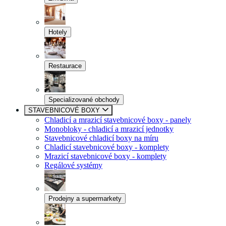
Hotely
Restaurace
Specializované obchody
STAVEBNICOVÉ BOXY
Chladicí a mrazicí stavebnicové boxy - panely
Monobloky - chladicí a mrazicí jednotky
Stavebnicové chladicí boxy na míru
Chladicí stavebnicové boxy - komplety
Mrazicí stavebnicové boxy - komplety
Regálové systémy
Prodejny a supermarkety