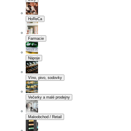
HoReCa
Farmacie
Nápoje
Víno, pivo, sodovky
Večerky a malé prodejny
Maloobchod / Retail