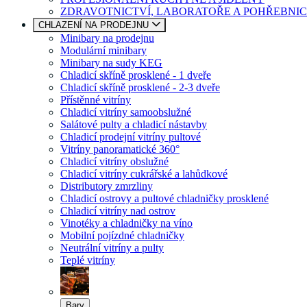
ZDRAVOTNICTVÍ, LABORATOŘE A POHŘEBNIC
CHLAZENÍ NA PRODEJNU
Minibary na prodejnu
Modulární minibary
Minibary na sudy KEG
Chladicí skříně prosklené - 1 dveře
Chladicí skříně prosklené - 2-3 dveře
Přístěnné vitríny
Chladicí vitríny samoobslužné
Salátové pulty a chladicí nástavby
Chladicí prodejní vitríny pultové
Vitríny panoramatické 360°
Chladicí vitríny obslužné
Chladicí vitríny cukrářské a lahůdkové
Distributory zmrzliny
Chladicí ostrovy a pultové chladničky prosklené
Chladicí vitríny nad ostrov
Vinotéky a chladničky na víno
Mobilní pojízdné chladničky
Neutrální vitríny a pulty
Teplé vitríny
Bary