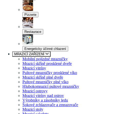
Pizzerie
Restaurace
Energeticky účinné chlazení
MRAZICÍ ZAŘÍZENÍ
Mobilní pojízdné mrazničky
Mrazicí skříně prosklené dveře
Mrazicí vitríny
Pultové mrazničky prosklené víko
Mrazicí skříně plné dveře
Pultové mrazničky plné víko
Hlubokomrazicí pultové mrazničky
Mrazicí ostrovy
Mrazicí vitríny nad ostrov
Výrobníky a zásobníky ledu
Šokové zchlazovače a zmrazovače
Mrazicí stoly
Mrazicí saladety