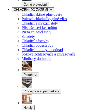
Černé provedení
CHLAZENÍ DO ZÁZEMÍ
Chladicí skříně plné dveře
Pultové chladničky plné víko
Chladicí a mrazicí stoly
Příslušenství ke stolům
Pizza chladicí stoly
Saladety
Chladicí nástavby
Chladicí podestavby
Chladicí komory na odpad
Šokové zchlazovače a zmrazovače
Minibary do hotelu
Pekařství
Prodejny a supermarkety
Hotely