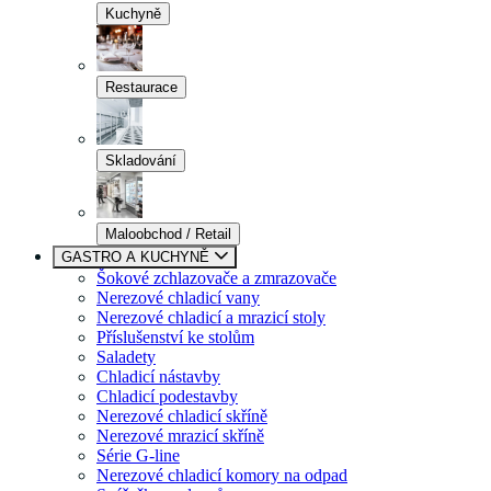
Kuchyně
Restaurace
Skladování
Maloobchod / Retail
GASTRO A KUCHYNĚ
Šokové zchlazovače a zmrazovače
Nerezové chladicí vany
Nerezové chladicí a mrazicí stoly
Příslušenství ke stolům
Saladety
Chladicí nástavby
Chladicí podestavby
Nerezové chladicí skříně
Nerezové mrazicí skříně
Série G-line
Nerezové chladicí komory na odpad